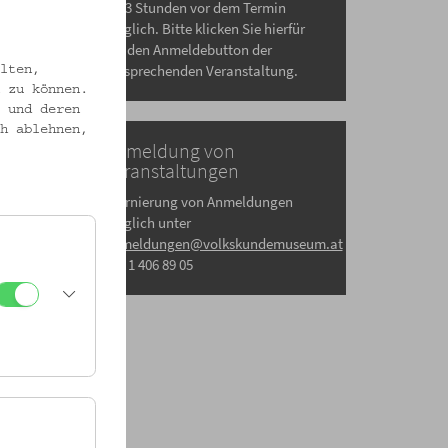
bis 3 Stunden vor dem Termin
möglich. Bitte klicken Sie hierfür
auf den Anmeldebutton der
entsprechenden Veranstaltung.
lten,
 zu können.
 und deren
h ablehnen,
Abmeldung von
Veranstaltungen
Stornierung von Anmeldungen
möglich unter
anmeldungen@volkskundemuseum.at
+43 1 406 89 05