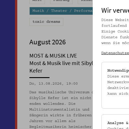
Alle
Führung
Kinderprogramm
E
Wir verw
Musik / Theater / Performance
Diskuss
Diese Websit
toxic dreams
fortlaufend 
Einige Cooki
Dienste funk
August 2026
wenn Sie möc
Datenschutze
MOST & MUSIK LIVE
Most & Musik live mit Sibylle
Kefer
Notwendig
Diese erm
Netzwerkv
Do, 13.08.2026, 19:00
deaktivie
Das musikalische Universum der
kann sich
Sibylle Kefer ist ein nicht
enden wollendes. Die
Multiinstrumentalistin und
Sängerin wirkte in früheren
Jahren vor allem als
Analyse &
Begleitmusikerin heimischer
Cookies d