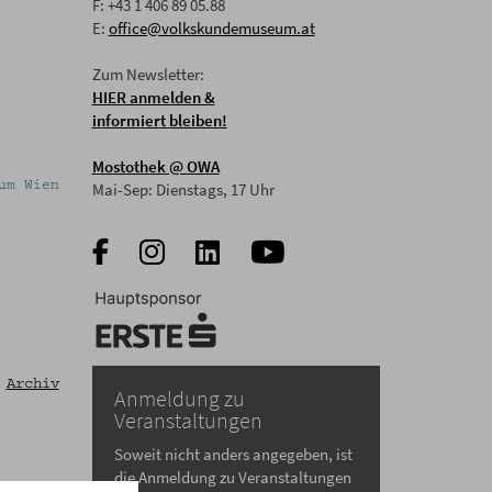
F: +43 1 406 89 05.88
E:
office@volkskundemuseum.at
Zum Newsletter:
HIER anmelden &
informiert bleiben!
Mostothek
@ OWA
Mai-Sep: Dienstags, 17 Uhr
Wir machen Programm am OWA! Foto: Kollektiv Fisch
Archiv
Anmeldung zu
Veranstaltungen
Soweit nicht anders angegeben, ist
die Anmeldung zu Veranstaltungen