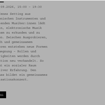
.09.2026, 15:00 – 19:30
fenes Setting aus
onischen Instrumenten und
tenden Musiker:innen lädt
in, elektronische Musik
sam zu erkunden und zu
en. Zwischen Ausprobieren,
ch und gemeinsamem
eren entstehen neue Formen
gegnung – Rollen und
rigkeiten werden durch
ktion neu verhandelt. So
ht ein sozialer Raum
tiver Erfahrung. Den
uss bildet ein gemeinsames
isationskonzert.
den