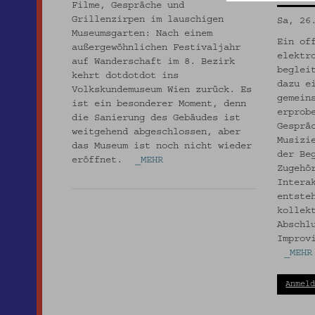
Filme, Gespräche und
Grillenzirpen im lauschigen
Sa, 26
Museumsgarten: Nach einem
Ein of
außergewöhnlichen Festivaljahr
elektr
auf Wanderschaft im 8. Bezirk
beglei
kehrt dotdotdot ins
dazu e
Volkskundemuseum Wien zurück. Es
gemein
ist ein besonderer Moment, denn
erprob
die Sanierung des Gebäudes ist
Gesprä
weitgehend abgeschlossen, aber
Musizi
das Museum ist noch nicht wieder
der Be
eröffnet.
_MEHR
Zugehö
Intera
entste
kollek
Abschl
Improv
_MEHR
Anmel