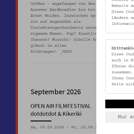
Größen – angefangen von den
Website a
Ausseer Hardbradler bis hin zu
Diese Coo
Ernst Molden. Inzwischen spielt
Ländern a
sie auf Augenhöhe als
Informati
Dialektsongschreiberin unter
eigenem Namen. Pop? Kunstlied?
Chanson? Wurscht! Sibylle Kefer
glänzt in allen
Drittanbi
Richtungen!
_MEHR
Diese Coo
auch in N
führen di
zusammen.
Ihnen Con
Seite nic
September 2026
OPEN AIR FILMFESTIVAL
MUSIK
dotdotdot & Kikeriki
Disku
Nur a
zum T
Musik
Sa, 05.09.2026 – Fr, 25.09.2026