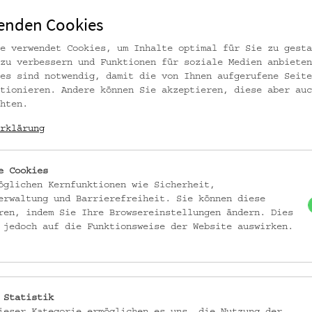
xkursion
Vorteile für Vereinsmitglieder
enden Cookies
ion / Vortrag / Tagung
Workshop
Hof der Kulturen
e verwendet Cookies, um Inhalte optimal für Sie zu gesta
zu verbessern und Funktionen für soziale Medien anbieten
es sind notwendig, damit die von Ihnen aufgerufene Seite
tionieren. Andere können Sie akzeptieren, diese aber auc
hten.
rklärung
e Cookies
öglichen Kernfunktionen wie Sicherheit,
erwaltung und Barrierefreiheit. Sie können diese
ren, indem Sie Ihre Browsereinstellungen ändern. Dies
 jedoch auf die Funktionsweise der Website auswirken.
 Statistik
ieser Kategorie ermöglichen es uns, die Nutzung der