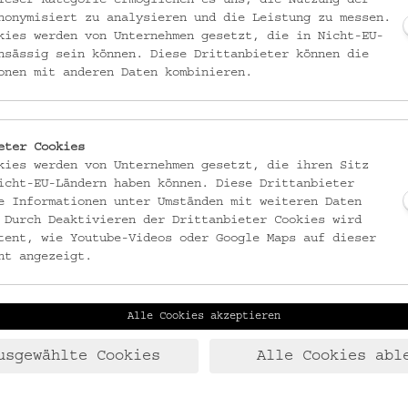
nonymisiert zu analysieren und die Leistung zu messen.
kies werden von Unternehmen gesetzt, die in Nicht-EU-
nsässig sein können. Diese Drittanbieter können die
onen mit anderen Daten kombinieren.
eter Cookies
kies werden von Unternehmen gesetzt, die ihren Sitz
icht-EU-Ländern haben können. Diese Drittanbieter
e Informationen unter Umständen mit weiteren Daten
 Durch Deaktivieren der Drittanbieter Cookies wird
tent, wie Youtube-Videos oder Google Maps auf dieser
ht angezeigt.
 AUS STROM
Alle Cookies akzeptieren
rs- und Programmreihe
usgewählte Cookies
Alle Cookies abl
hema Elektronische