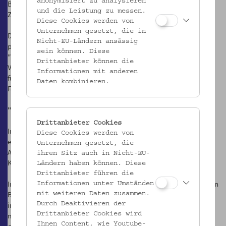
anonymisiert zu analysieren
Begegnung mit vornehmlich österreichischer Volkskunst zum
und die Leistung zu messen.
Zwecke der „Gesundung“ des österreichischen Volkes.
Diese Cookies werden von
Unternehmen gesetzt, die in
Die Ausstellungen dieser Zeit führten demnach "österreichisch" oft
Nicht-EU-Ländern ansässig
programmatisch im Titel, Publikationen wie das Nachrichtenblatt
sein können. Diese
"Volkskunde in Österreich" oder die "Österreichische
Drittanbieter können die
Volkskundliche Bibliographie" und die „Österreichische Zeitschrift
Informationen mit anderen
für Volkskunde“ setzten nationale und internationale Akzente im
Daten kombinieren.
Fach.
"Europamuseum"
Drittanbieter Cookies
In seinem Gründungsgedanken trägt das Volkskundemuseum Wien
Diese Cookies werden von
ein klares Bekenntnis zu einer europäischen Perspektive. Die
Unternehmen gesetzt, die
Aktivitäten des Museums der letzten 30 Jahre spiegeln diese
ihren Sitz auch in Nicht-EU-
Kernidee in weiten Teilen seines Programms.
Ländern haben können. Diese
Drittanbieter führen die
In den 1970er Jahren entstand aus den ost- und südosteuropäischen
Informationen unter Umständen
Beständen des Museums ein eigenes "Ethnographisches Museum"
mit weiteren Daten zusammen.
im burgendländischen Kittsee als Zweigmuseum. Dieses "Fenster
Durch Deaktivieren der
Drittanbieter Cookies wird
nach Osteuropa" musste 2008 wegen mangelnder Finanzierung
Ihnen Content, wie Youtube-