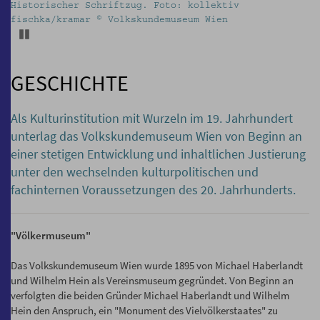
Historischer Schriftzug. Foto: kollektiv
fischka/kramar © Volkskundemuseum Wien
Pause
GESCHICHTE
Als Kulturinstitution mit Wurzeln im 19. Jahrhundert
unterlag das Volkskundemuseum Wien von Beginn an
einer stetigen Entwicklung und inhaltlichen Justierung
unter den wechselnden kulturpolitischen und
fachinternen Voraussetzungen des 20. Jahrhunderts.
"Völkermuseum"
Das Volkskundemuseum Wien wurde 1895 von Michael Haberlandt
und Wilhelm Hein als Vereinsmuseum gegründet. Von Beginn an
verfolgten die beiden Gründer Michael Haberlandt und Wilhelm
Hein den Anspruch, ein "Monument des Vielvölkerstaates" zu