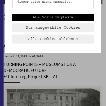
dieser Seite nicht angezeigt.
Seit Jänner 2025 wird das Gartenpalais Schönborn in
der Laudongasse saniert. Wir sind mit unseren Büros
Alle Cookies akzeptieren
in den Pavillon 1 am
Otto Wagner Areal (OWA)
übersiedelt.
_MEHR
Nur ausgewählte Cookies
Alle Cookies ablehnen
AUSSERDEM
Laufzeit: 12/2025 bis 07/2028
TURNING POINTS – MUSEUMS FOR A
DEMOCRATIC FUTURE
EU-Interreg-Projekt SK – AT