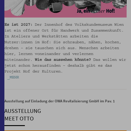
Es ist 2027:
Der Innenhof des Volkskundemuseum Wien
ist ein offener Ort für Handwerk und Zusammenkunft.
In Ateliers und Werkstätten arbeiten die
Nutzer:innen im Hof: Sie schrauben, nähen, kochen,
drehen – sie tauschen sich aus. Menschen arbeiten
hier, lernen voneinander und verlernen
miteinander.
Wie das aussehen könnte?
Das wollen wir
jetzt schon herausfinden – deshalb gibt es das
Projekt Hof der Kulturen.
_MEHR
Ausstellung auf Einladung der OWA Revitalisierung GmbH im Pav. 1
AUSSTELLUNG
MEET OTTO