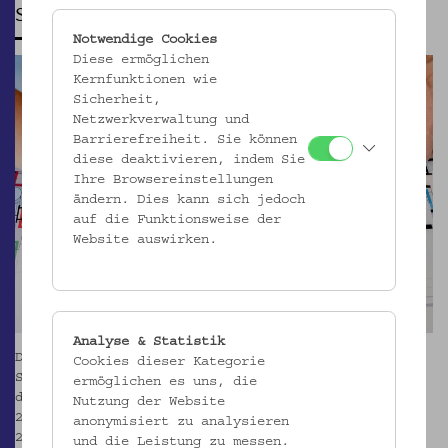
Sanierung 2024-2026
Notwendige Cookies
Diese ermöglichen
Kernfunktionen wie
Sicherheit,
Netzwerkverwaltung und
Barrierefreiheit. Sie können
diese deaktivieren, indem Sie
Ihre Browsereinstellungen
ändern. Dies kann sich jedoch
auf die Funktionsweise der
Website auswirken.
Analyse & Statistik
Die seit dem Jahr 2021 laufenden Planungen zur
Cookies dieser Kategorie
Sanierung des Museumsgebäudes sind Anfang 2025 in
ermöglichen es uns, die
die Umsetzung übergegangen und werden mit Herbst
Nutzung der Website
2026 weitgehend abgeschlossen sein. Im September
anonymisiert zu analysieren
2027 wird das Museum mit einem gänzlich
und die Leistung zu messen.