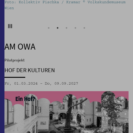
Foto: Kollektiv Fischka / Kramar © Volkskundemuseum
K
Wien
d
w
Pause
AM OWA
Pilotprojekt
HOF DER KULTUREN
Fr, 01.03.2024 – Do, 09.09.2027