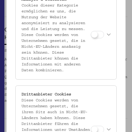
_MEHR
Cookies dieser Kategorie
ermöglichen es uns, die
Nutzung der Website
anonymisiert zu analysieren
OPEN DAYS
und die Leistung zu messen.
Diese Cookies werden von
Hof der Kulturen
Unternehmen gesetzt, die in
Nicht-EU-Ländern ansässig
Sa, 12.09.2026, 15:00
sein können. Diese
Drittanbieter können die
An den "Hof der Kulturen - Open Days" am Otto Wagner
Informationen mit anderen
Areal erwartet die Besucher:innen ein vielfältiges
Daten kombinieren.
Programm mit Workshops, kulinarischen Angeboten,
Q&A-Sessions, Möglichkeiten zum Netzwerken sowie zum
gegenseitigen Kennenlernen. In den Ateliers gibt es
die Gelegenheit, gemeinsam mit den aktuellen
Drittanbieter Cookies
Stipendiat:innen verschiedene Handwerke
Diese Cookies werden von
auszuprobieren und eine Führung zu bekommen.
Unternehmen gesetzt, die
_MEHR
ihren Sitz auch in Nicht-EU-
Ländern haben können. Diese
Drittanbieter führen die
Informationen unter Umständen