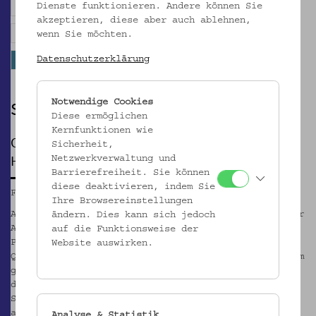
Dienste funktionieren. Andere können Sie
Musik / Theater / Performance
akzeptieren, diese aber auch ablehnen,
Diskussion / Vortrag / Tagung
Workshop
wenn Sie möchten.
Datenschutzerklärung
Hof der Kulturen
toxic dreams
September 2026
Notwendige Cookies
Diese ermöglichen
Kernfunktionen wie
OPEN DAYS
Sicherheit,
Hof der Kulturen
Netzwerkverwaltung und
Barrierefreiheit. Sie können
diese deaktivieren, indem Sie
Fr, 11.09.2026, 15:00
Ihre Browsereinstellungen
An den "Hof der Kulturen - Open Days" am Otto Wagner
ändern. Dies kann sich jedoch
Areal erwartet die Besucher:innen ein vielfältiges
auf die Funktionsweise der
Programm mit Workshops, kulinarischen Angeboten,
Website auswirken.
Q&A-Sessions, Möglichkeiten zum Netzwerken sowie zum
gegenseitigen Kennenlernen. In den Ateliers gibt es
die Gelegenheit, gemeinsam mit den aktuellen
Stipendiat:innen verschiedene Handwerke
auszuprobieren und eine Führung zu bekommen.
Analyse & Statistik