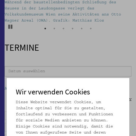
Während der baustellenbedingten Schließung des
m
Hauses in der Laudongasse verlegt das
Volkskundemuseum Wien seine Aktivitäten ans Otto
Wagner Areal (OWA). Grafik: Matthias Klos
Pause
TERMINE
Wir verwenden Cookies
Alle Veranstaltungen anzeigen
Archiv
Diese Website verwendet Cookies, um
Inhalte optimal für Sie zu gestalten,
fortlaufend zu verbessern und Funktionen
Alle
Führung
Kinderprogramm
für soziale Medien anbieten zu können.
Einige Cookies sind notwendig, damit die
Exkursion
Vorteile für Vereinsmitglieder
von Ihnen aufgerufene Seite und deren