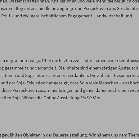
en, WissenschafterInnen, KritikerInnen und viele mehr, die beruflich ode
 unserem Blog unterschiedliche Zugänge und Perspektiven aus Geschichte
 Politik und zivilgesellschaftlichem Engagement, Landwirtschaft und
n digital unterwegs. Über die letzten zwei Jahre haben wir Erkenntnisse
g gesammelt und verhandelt. Die Inhalte sind einem stetigen Austausch
ivistInnen und Soja-Interessierten zu verdanken. Die Zahl der BesucherInn
und der Soja-Exkursion hat gezeigt, dass Soja viele Menschen – aus höc
len diese Perspektiven zusammenbringen und gehen daher noch einen weit
melten Soja-Wissen die Online Ausstellung
MuSOJAm
.
sgewählten Objekten in der Dauerausstellung. Wir nähern uns dem The