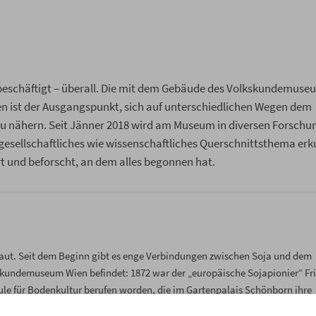
 beschäftigt – überall. Die mit dem Gebäude des Volkskundemuse
n ist der Ausgangspunkt, sich auf unterschiedlichen Wegen dem
 nähern. Seit Jänner 2018 wird am Museum in diversen Forschun
gesellschaftliches wie wissenschaftliches Querschnittsthema erk
t und beforscht, an dem alles begonnen hat.
baut. Seit dem Beginn gibt es enge Verbindungen zwischen Soja und dem
kskundemuseum Wien befindet: 1872 war der „europäische Sojapionier“ Fr
le für Bodenkultur berufen worden, die im Gartenpalais Schönborn ihre
 Haberlandt bildete das Gebäude des Gartenpalais den Rahmen bedeutend