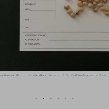
 darüber hinaus © Volkskundemuseum Wien