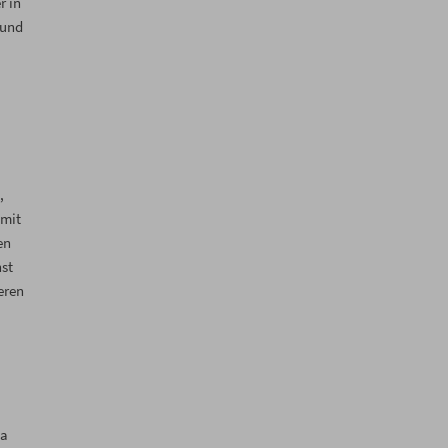
r in
 und
,
 mit
en
hst
eren
ma