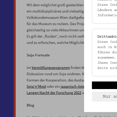
Mit dem möglichst groß gesteckten Feld „Soja“ lotet 
Diese Coo
Ländern a
ein multidisziplinäres und vielseitiges Symposium zu
Informati
Volkskundemuseum Wien stattgefunden hat, gilt es die 
für das Museum zu nutzen. Das Projekt bietet eine Schnit
gleichzeitig so viele AkteurInnen und Bereiche des Vo
Es gilt der „fluiden“, noch nicht verfestigten Konsiste
Drittanbi
und zu erforschen, welche Möglichkeiten der Vermittlung
Diese Coo
auch in N
führen di
Soja-Formate
zusammen.
Ihnen Con
Im
Vermittlungsprogramm
finden Workshops statt, die 
Seite nic
Diskussion rund um Soja widmen. Konkrete Sojapraxis u
Formen der Kooperation, des Austauschs und des Zusam
Soja'n'Most
oder ein
japanisch-österreichischer Soja-A
Langen Nacht der Forschung 2022
und der der
Erste Wie
Nur a
Blog