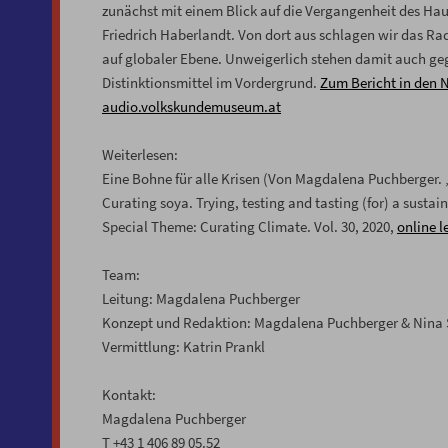
zunächst mit einem Blick auf die Vergangenheit des Hau
Friedrich Haberlandt. Von dort aus schlagen wir das Ra
auf globaler Ebene. Unweigerlich stehen damit auch ge
Distinktionsmittel im Vordergrund.
Zum Bericht in den 
audio.volkskundemuseum.at
Weiterlesen:
Eine Bohne für alle Krisen (Von Magdalena Puchberger. 
Curating soya. Trying, testing and tasting (for) a su
Special Theme: Curating Climate. Vol. 30, 2020,
online l
Team:
Leitung: Magdalena Puchberger
Konzept und Redaktion: Magdalena Puchberger & Nina
Vermittlung: Katrin Prankl
Kontakt:
Magdalena Puchberger
T +43 1 406 89 05.52