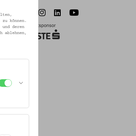
 (1860-
lten,
 zu können.
jabohne
 und deren
it hohen
h ablehnen,
sprozesse
uralen
Milieus,
aftlichen