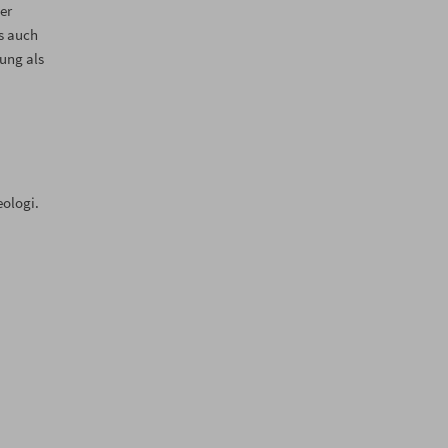
er
ls auch
ung als
eologi.