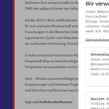
Wir verw
Stationen ihrer wissenschaftlich-disziplinären wie auch
1940) der spätere Gründer des Volkskundemuseums.
Diese Websit
fortlaufend 
Auf der 1873 in Wien stattfindenden Weltausstellung ha
Einige Cooki
für sich und seine Wissenschaft entdeckt. Vom Gartenpal
Dienste funk
Erwartungen in den Bereichen Volksernährung und Volks
wenn Sie möc
organisierten Zucht- und Anbaubestrebungen werden he
Datenschutze
der weltweiten Verbreitung, Produktion, Verarbeitung 
In kulturanalytisch-historischen Näherungen gilt es zum
Notwendig
Diese erm
Hauptstadt Wien zu berücksichtigen; und gleichzeitig d
Netzwerkv
Peripherien herauszustellen und zu befragen.
deaktivie
kann sich
Zwei – oftmals zusammenhängende – Ebenen stehen dabe
Gruppierungen und Interessen fragt und zweitens jene Ebe
und ethischen Implikationen beschäftigt.
Analyse &
Soja und (Volkskunde)Museum
Cookies d
Website a