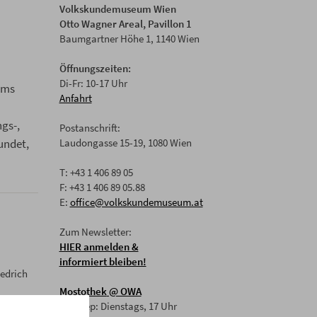
Volkskundemuseum Wien
Otto Wagner Areal, Pavillon 1
Baumgartner Höhe 1, 1140 Wien
Öffnungszeiten:
Di-Fr: 10-17 Uhr
ums
Anfahrt
gs-,
Postanschrift:
undet,
Laudongasse 15-19, 1080 Wien
T: +43 1 406 89 05
F: +43 1 406 89 05.88
E:
office@volkskundemuseum.at
Zum Newsletter:
HIER anmelden &
informiert bleiben!
iedrich
Mostothek
@ OWA
Mai-Sep: Dienstags, 17 Uhr
er