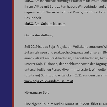
MuSOJAm ist eine vielstimmige Plattform für PraktikerInn
ihrem Alltag mit Soja zu tun haben. Wir verbinden auf
Gegenwart, zu Wissenschaft und Praxis, Stadt und Land,
Gesundheit.
MuSOJAm. Soja im Museum
Online Ausstellung
Seit 2019 ist das Soja-Projekt am Volkskundemuseum Wie
Zukunftsfragen und praktische Zugänge auf unserem Blo
einer Vielzahl an PraktikerInnen, TheoretikerInnen, Akt
unserer Soja-Fusionen, der Kochkurse sowie der Tagung 
unterschiedlichen Perspektiven – interessiert. Wir wol
(digitalen) Schritt und entwickeln 2021 aus dem gesam
www.soja.volkskundemuseum.at
Hörgang zu Soja
Eine eigene Tour im Audio Format HÖRGANG führt zu au