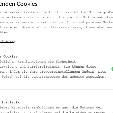
enden Cookies
 institutionellen Karrieren, war doch Friedrichs Sohn Michael Haberlandt
e verwendet Cookies, um Inhalte optimal für Sie zu gesta
zu verbessern und Funktionen für soziale Medien anbieten
tte der Pflanzenbauexperte Friedrich Haberlandt die Sojapflanze bzw. So
es sind notwendig, damit die von Ihnen aufgerufene Seite
ais Schönborn aus startete er die ersten Anbauversuche dieser für ihn m
tionieren. Andere können Sie akzeptieren, diese aber auc
wirtschaft verbundenen Pflanze. Die von Haberlandt initiierten und
hten.
ute als bedeutender Ausgangspunkt und Grundlage für die Entwicklung
rklärung
sowie des Konsums und Verbrauchs von Soja beschrieben und erzählt.
 einen die spezifischen Konstellationen von und für Soja in der Groß- und
e Cookies
öglichen Kernfunktionen wie Sicherheit,
ie mehr oder minder direkten Verflechtungen des urbanen Zentrums mit r
erwaltung und Barrierefreiheit. Sie können diese
ren, indem Sie Ihre Browsereinstellungen ändern. Dies
 jedoch auf die Funktionsweise der Website auswirken.
i im Vordergrund: Zunächst die Ebene, die nach bestimmten Personen, 
ne, die sich mit der „Idee Soja“, mit ihren kulturellen, sozialen, wirtsch
 Statistik
ieser Kategorie ermöglichen es uns, die Nutzung der
nonymisiert zu analysieren und die Leistung zu messen.