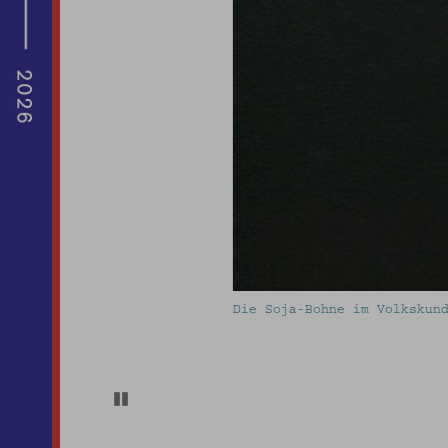
Die Soja-Bohne im Volkskundemuseum Wien und
Pause