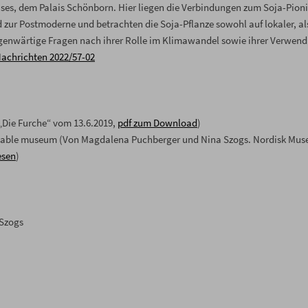
ses, dem Palais Schönborn. Hier liegen die Verbindungen zum Soja-Pioni
d zur Postmoderne und betrachten die Soja-Pflanze sowohl auf lokaler, a
genwärtige Fragen nach ihrer Rolle im Klimawandel sowie ihrer Verwend
Nachrichten 2022/57-02
„Die Furche“ vom 13.6.2019,
pdf zum Download
)
stainable museum (Von Magdalena Puchberger und Nina Szogs. Nordisk Mus
esen
)
 Szogs