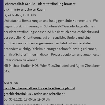
Lebensrealität Schule – Identitätsfindung braucht
diskriminierungsfreien Raum
Fr, 24.6.2022, 15.00 Uhr
Unbedachte Bemerkungen und lustig gemeinte Kommentare: Wo
beginnt Diskriminierung im Schulumfeld? Gerade Jugendliche in
der Identitätsfindungsphase sind hinsichtlich des Geschlechts und
der sexuellen Orientierung auf ein sensibles Umfeld und einen
schützenden Rahmen angewiesen. Für Lehrkräfte ist es daher
besonders wichtig, Diskriminierungen schon frühzeitig erkennen,
um ihre Schüler*innen in diesem Prozess begleiten und angemessen
unterstützen zu können.
Mit Michael Kudler, HOSI Wien/FLAGincluded und Agnes Zinnebner,
GAW
Workshop
Geschlechtervielfalt und Sprache – Wie möglichst
geschlechterinklusiv reden und schreiben?
Do, 30.6.2022, 17.00 bis 19.00 Uhr
Was ist Intergeschlechtlichkeit? Was sind Variationen der