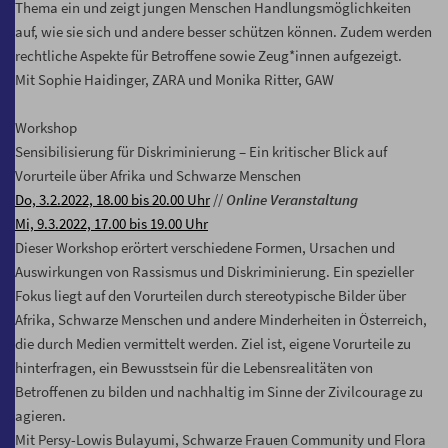
Thema ein und zeigt jungen Menschen Handlungsmöglichkeiten
auf, wie sie sich und andere besser schützen können. Zudem werden
rechtliche Aspekte für Betroffene sowie Zeug*innen aufgezeigt.
Mit Sophie Haidinger, ZARA und Monika Ritter, GAW
Workshop
Sensibilisierung für Diskriminierung – Ein kritischer Blick auf
Vorurteile über Afrika und Schwarze Menschen
Do, 3.2.2022, 18.00 bis 20.00 Uhr
//
Online Veranstaltung
Mi, 9.3.2022, 17.00 bis 19.00 Uhr
Dieser Workshop erörtert verschiedene Formen, Ursachen und
Auswirkungen von Rassismus und Diskriminierung. Ein spezieller
Fokus liegt auf den Vorurteilen durch stereotypische Bilder über
Afrika, Schwarze Menschen und andere Minderheiten in Österreich,
die durch Medien vermittelt werden. Ziel ist, eigene Vorurteile zu
hinterfragen, ein Bewusstsein für die Lebensrealitäten von
Betroffenen zu bilden und nachhaltig im Sinne der Zivilcourage zu
agieren.
Mit Persy-Lowis Bulayumi, Schwarze Frauen Community und Flora