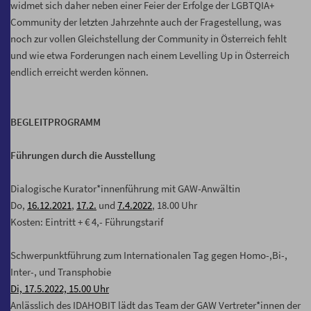
widmet sich daher neben einer Feier der Erfolge der LGBTQIA+
Community der letzten Jahrzehnte auch der Fragestellung, was
noch zur vollen Gleichstellung der Community in Österreich fehlt
und wie etwa Forderungen nach einem Levelling Up in Österreich
endlich erreicht werden können.
BEGLEITPROGRAMM
Führungen durch die Ausstellung
Dialogische Kurator*innenführung mit GAW-Anwältin
Do,
16.12.2021
,
17.2.
und
7.4.2022
, 18.00 Uhr
Kosten: Eintritt + € 4,- Führungstarif
Schwerpunktführung zum Internationalen Tag gegen Homo-,Bi-,
Inter-, und Transphobie
Di, 17.5.2022, 15.00 Uhr
Anlässlich des IDAHOBIT lädt das Team der GAW Vertreter*innen der