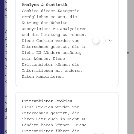
Mit Ingrid Nikolay-Leitner, erste Gleichbehandlungsanwältin,
Analyse & Statistik
Sandra Konstatzky, dzt. Leiterin der GAW und Flora Alvarado-
Cookies dieser Kategorie
Dupuy, Gleichbehandlungsanwältin
ermöglichen es uns, die
Nutzung der Website
anonymisiert zu analysieren
Workshop
und die Leistung zu messen.
Diskriminierungsfreie Begegnungen in der Schule – aber wie?
Diese Cookies werden von
Do, 17.3.2022, 17.00 bis 19.00 Uhr
Unternehmen gesetzt, die in
Die Schule ist nicht nur ein formaler Bildungsweg, sondern auch ein
Nicht-EU-Ländern ansässig
Raum der Begegnung unterschiedlicher Identitäten und
sein können. Diese
Drittanbieter können die
Biographien. Mitunter kommt es während diverser Interaktionen
Informationen mit anderen
von Schüler*innen und Lehrkräften zu Spannungen im
Daten kombinieren.
Klassenzimmer. Doch ab wann kann man von Diskriminierung
sprechen? Welche Diskriminierungsformen gibt es überhaupt? Und
was können wir dagegen tun?
Drittanbieter Cookies
Mit Katharina Kulesza und Elena Nišević, Initiative für ein
Diese Cookies werden von
diskriminierungsfreies
Unternehmen gesetzt, die
Bildungswesen (IDB) sowie Agnes Zinnebner, GAW
ihren Sitz auch in Nicht-EU-
Ländern haben können. Diese
Spaziergang
Drittanbieter führen die