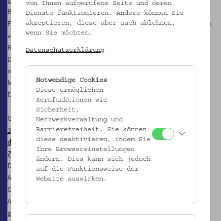
von Ihnen aufgerufene Seite und deren
Betroffene kaum darüber sprechen: oftmals werden ihre
Dienste funktionieren. Andere können Sie
Erfahrungen stillgeschwiegen und damit auch die Lebensrealitäten
akzeptieren, diese aber auch ablehnen,
wenn Sie möchten.
vieler negiert. Dieser Workshop thematisiert antimuslimischen
Rassismus als eine Herausforderung der Mehrheitsgesellschaft, um
Datenschutzerklärung
Denkmuster und Verhaltensweisen zu hinterfragen und zu
reflektieren.
Notwendige Cookies
Mit Rumeysa Dür-Kwieder, Dokustelle AMR und Flora Alvarado-
Diese ermöglichen
Dupuy, GAW
Kernfunktionen wie
Sicherheit,
Gespräch | Fest
Netzwerkverwaltung und
30 Jahre GAW – Gleichbehandlungsanwältinnen über ihre Arbeit in
Barrierefreiheit. Sie können
diese deaktivieren, indem Sie
den letzten drei Jahrzehnten und die Herausforderungen in der
Ihre Browsereinstellungen
Zukunft
ändern. Dies kann sich jedoch
Do, 10.3.2022, 18.00 Uhr
auf die Funktionsweise der
Anlässlich des gerade begangenen Frauentags sprechen drei
Website auswirken.
Gleichbehandlungsanwältinnen über die Herausforderungen ihrer
Arbeit, die Veränderungen der letzten drei Jahrzehnte und wagen
gemeinsam einen Blick in die Zukunft.