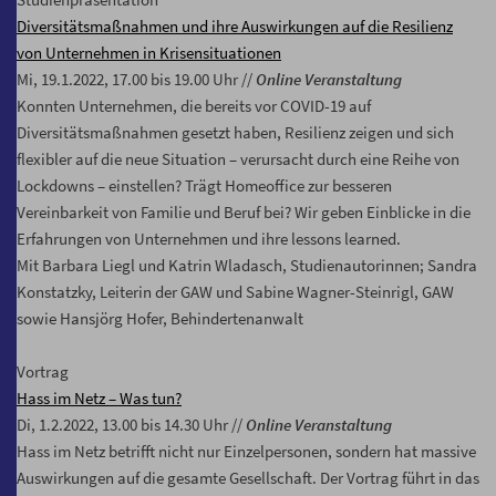
Diversitätsmaßnahmen und ihre Auswirkungen auf die Resilienz
von Unternehmen in Krisensituationen
Mi, 19.1.2022, 17.00 bis 19.00 Uhr //
Online Veranstaltung
Konnten Unternehmen, die bereits vor COVID-19 auf
Diversitätsmaßnahmen gesetzt haben, Resilienz zeigen und sich
flexibler auf die neue Situation – verursacht durch eine Reihe von
Lockdowns – einstellen? Trägt Homeoffice zur besseren
Vereinbarkeit von Familie und Beruf bei? Wir geben Einblicke in die
Erfahrungen von Unternehmen und ihre lessons learned.
Mit Barbara Liegl und Katrin Wladasch, Studienautorinnen; Sandra
Konstatzky, Leiterin der GAW und Sabine Wagner-Steinrigl, GAW
sowie Hansjörg Hofer, Behindertenanwalt
Vortrag
Hass im Netz – Was tun?
Di, 1.2.2022, 13.00 bis 14.30 Uhr //
Online Veranstaltung
Hass im Netz betrifft nicht nur Einzelpersonen, sondern hat massive
Auswirkungen auf die gesamte Gesellschaft. Der Vortrag führt in das