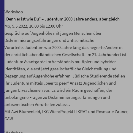
Workshop
„Denn er ist wie Du“ – Judentum 2000 Jahre anders, aber gleich
Mo, 9.5.2022, 10.00 bis 12.00 Uhr
Gespräche auf Augenhöhe mit jungen Menschen über
Diskriminierungserfahrungen und antisemitische
Vorurteile. Judentum war 2000 Jahre lang das negierte Andere in
der christlich abendländischen Gesellschaft. Im 21. Jahrhundert ist
Judentum Avantgarde im Verständnis multipler und hybrider
Identitäten, die erst jetzt gesellschaftliche Gleichstellung und
Begegnung auf Augenhöhe erfahren. Jüdische Studierende stellen
ihr Judentum mittels „peer to peer“ Ansatz Jugendlichen und
jungen Erwachsenen vor. Es wird ein Raum geschaffen, der
unbefangene Fragen zu Diskriminierungserfahrungen und
antisemitischen Vorurteilen zulässt.
Mit Awi Blumenfeld, IKG Wien/Projekt LIKRAT und Rosmarie Zauner,
GAW
Workshop