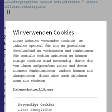
Zukunftsgespräche Museum herausfordern © Renate
Höllwart/schnittpunkt
Pause
Diskurs
Wir verwenden Cookies
ZUKUNFTSGESPRÄCHE
Diese Website verwendet Cookies, um
Museum herausfordern
Inhalte optimal für Sie zu gestalten,
fortlaufend zu verbessern und Funktionen
Do, 14.03.2024 – Do, 06.06.2024
für soziale Medien anbieten zu können.
Einige Cookies sind notwendig, damit die
Das Volkskundemuseum Wien ist auf dem Weg in eine
von Ihnen aufgerufene Seite und deren
andere Zukunft. Aber welche Zukunft kann das sein – mit all
Dienste funktionieren. Andere können Sie
dem, was so ein Museum an Geschichte mit sich bringt? In
akzeptieren, diese aber auch ablehnen,
wenn Sie möchten.
drei diskursiven und performativen Veranstaltungen lädt
schnittpunkt mit Suy Lan Hopmann dazu ein, gewachsene
Datenschutzerklärung
Strukturen zu hinterfragen, Ressourcen zu verschieben und
neue Infrastrukturen zu erdenken.
Notwendige Cookies
Diese ermöglichen