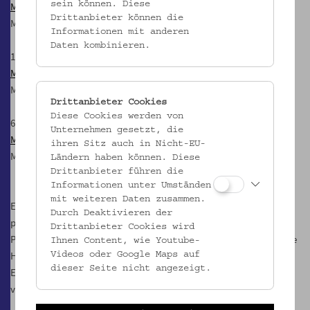
sein können. Diese
Museum als Aufstand
Drittanbieter können die
Mit MUSMIG – Museum der Migration
Informationen mit anderen
Daten kombinieren.
18.5. 18 Uhr
Museum der Untröstlichkeit
Mit Araba Evelyn Johnston-Arthur
Drittanbieter Cookies
Diese Cookies werden von
6.6. 18 Uhr
Unternehmen gesetzt, die
Museum als Commons
ihren Sitz auch in Nicht-EU-
Mit Martina Griesser-Stermscheg
Ländern haben können. Diese
Drittanbieter führen die
Informationen unter Umständen
mit weiteren Daten zusammen.
Eine Gesprächsreihe von schnittpunkt. ausstellungstheorie &
Durch Deaktivieren der
praxis:
schnitt.org
Drittanbieter Cookies wird
Projektteam der Gesprächsreihe: Christine Haupt-Stummer, Renate
Ihnen Content, wie Youtube-
Höllwart, Beatrice Jaschke, Nora Sternfeld und Suy Lan Hopmann.
Videos oder Google Maps auf
dieser Seite nicht angezeigt.
Eine Produktion des Volkskundemuseum Wien im Rahmen
von
before it gets better ...