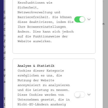
Kernfunktionen wie
Sicherheit,
Das visionäre Wiener Museum der Migration zeigt uns, wie radikal
Netzwerkverwaltung und
das Träumen und das Fordern sein können. Mit Araba Evelyn
Barrierefreiheit. Sie können
diese deaktivieren, indem Sie
Johnston-Arthur hinterfragen wir institutionelle Inszenierungen von
Ihre Browsereinstellungen
Dekolonialitäten und fragen nach (neo)kolonialen und post-
ändern. Dies kann sich jedoch
nazistischen Wunden, Verschüttungen und Verwobenheiten im
auf die Funktionsweise der
Zusammenhang von Kontinuitäten des museal organisierten
Website auswirken.
Vergessens. Mit Martina Griesser-Stermscheg erkunden wir das
demokratische Potenzial des analogen wie digitalen Museums als
Commons.
Analyse & Statistik
Kurz: Von März bis Juni 2024 träumen, planen und fragen wir uns:
Cookies dieser Kategorie
Was wäre ein Volkskundemuseum der Zukunft als ein Museum für
ermöglichen es uns, die
Nutzung der Website
alle?
anonymisiert zu analysieren
und die Leistung zu messen.
Diese Cookies werden von
Termine
Unternehmen gesetzt, die in
14.3. 18 Uhr
Nicht-EU-Ländern ansässig