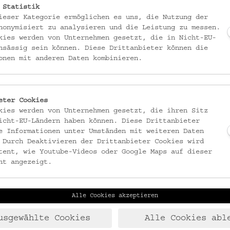
 Statistik
ieser Kategorie ermöglichen es uns, die Nutzung der
nonymisiert zu analysieren und die Leistung zu messen.
 Vorraum der Geschichte und nimmt ihn künstlerisch unter die Lupe. So 
kies werden von Unternehmen gesetzt, die in Nicht-EU-
ehemaligen Luftschutzbunker im Schönbornpark präfigurierte
Festung Öste
nsässig sein können. Diese Drittanbieter können die
ber, in den
Open Spaces & Galleries
, produzieren und propagieren Künstl
onen mit anderen Daten kombinieren.
und Versionen einer nächsten Gesellschaft. Im zukünftigen postmigrantis
turen
, werden indes diverse Stadtkulturen und Produktionsweisen nach d
en Kämpfen um einen politisierten Kulturbegriff kommen das Anthropoz
eter Cookies
wie auch die Zumutungen der kapitalistischen Arbeitswelt.
kies werden von Unternehmen gesetzt, die ihren Sitz
icht-EU-Ländern haben können. Diese Drittanbieter
e Informationen unter Umständen mit weiteren Daten
 Durch Deaktivieren der Drittanbieter Cookies wird
tent, wie Youtube-Videos oder Google Maps auf dieser
ht angezeigt.
Alle Cookies akzeptieren
usgewählte Cookies
Alle Cookies abl