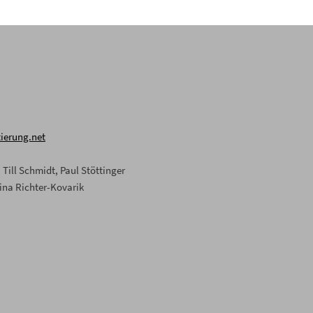
ierung.net
Till Schmidt, Paul Stöttinger
ina Richter-Kovarik