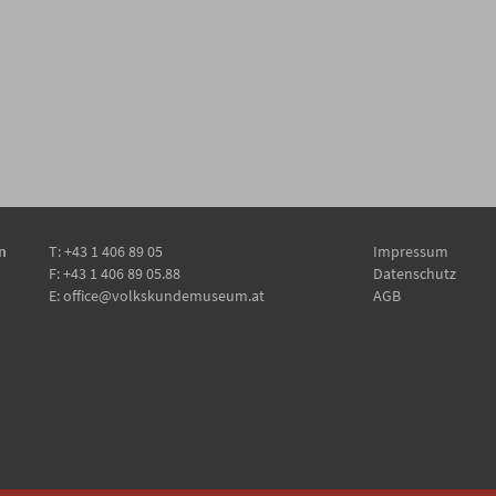
n
T:
+43 1 406 89 05
Impressum
F: +43 1 406 89 05.88
Datenschutz
E:
office@volkskundemuseum.at
AGB