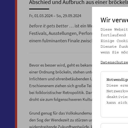
Abschied und Aufbruch aus einer bröcke
Fr, 01.03.2024 – So, 29.09.2024
Wir verw
before it gets better …
ist ein Wendezeitprogramm
Diese Websit
Festivals, Ausstellungen, Performances, Diskurs 
fortlaufend 
einem fulminanten Finale zwischen Abschied, Abg
Einige Cooki
Dienste funk
wenn Sie möc
Datenschutze
Bevor es besser wird, geht es bekanntlich noch einmal o
einer Ordnung bröckeln, stehen untote Wiedergänger auf
Irrlichtern und ohrenbetäubenden Unkenrufen nicht zu 
Notwendig
Erschienenem ziehen sich große Teile der Gesellschaft, 
Diese erm
Netzwerkv
bei folkloristischer Retropolitik. Damit einher geht e
deaktivie
droht sie zum folgenschweren Kulturkampf zu geraten.
kann sich
Grund genug für das Volkskundemuseum Wien, sich vor de
den Sog der Wendezeit zu stürzen und auf Feldforschun
widerstreitende Zukunftsentwürfe, klebrig-fossile Geg