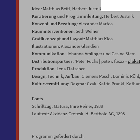
Idee:
Matthias Beitl, Herbert Justnik, Alexander Martos
Kuratierung und Programmleitung:
Herbert Justnik
Konzept und Beratung:
Alexander Martos
Rauminterventionen:
Seth Weiner
Grafikkonzept und Layout:
Matthias Klos
Illustrationen:
Alexander Glandien
Kommunikation:
Johanna Amlinger und Gesine Stern
Distributionspartner:
'Peter Fuchs | pete r. fuxxx -
plakat
Produktion:
Lena Flatscher
Design, Technik, Aufbau:
Clemens Posch, Dominic Röhl, 
Kulturvermittlung:
Dagmar Czak, Katrin Prankl, Kathar
Fonts
Schriftzug: Matura, Imre Reiner, 1938
Lauftext: Akzidenz-Grotesk, H. Berthold AG, 1898
Programm gefördert durch: