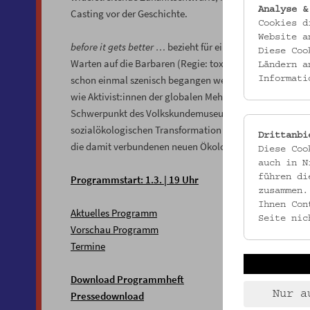
Analyse &
Casting vor der Geschichte.
Cookies d
Website a
before it gets better …
bezieht für einige Wochen diesen
Diese Coo
Warten auf die Barbaren (Regie: toxic dreams) die im 
Ländern a
schon einmal szenisch begangen werden. Direkt gegenü
Informati
wie Aktivist:innen der globalen Mehrheit ihre Visionen 
Schwerpunkt des Volkskundemuseums, dem
Hof der Kul
sozialökologischen Transformation entworfen. Neben d
Drittanbi
die damit verbundenen neuen Ökologien auf die Bühne, 
Diese Coo
auch in N
führen di
Programmstart: 1.3. | 19 Uhr
zusammen.
Ihnen Con
Aktuelles Programm
Seite nic
Vorschau Programm
Termine
Download Programmheft
Nur a
Pressedownload