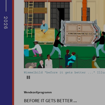
Wimmelbild "before it gets better ..." Illu
Pause
Wendezeitprogramm
BEFORE IT GETS BETTER ...