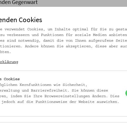
lnden Gegenwart
enden Cookies
 des Volkskundemuseum Wien vor seiner Generalsanierung. Mit
e verwendet Cookies, um Inhalte optimal für Sie zu gesta
und insgesamt über 100 Veranstaltungen lädt das leergeräumte H
zu verbessern und Funktionen für soziale Medien anbieten
rund und Aufbruch.
es sind notwendig, damit die von Ihnen aufgerufene Seite
tionieren. Andere können Sie akzeptieren, diese aber auc
hten.
rklärung
rdentlich bergab. Wenn nicht nur der Putz, sondern die tragenden Strukt
. Ob sie bloß Farce sind, oder kommen, um zu bleiben, ist zwischen flac
erkennen. Es ist Wendezeit. Im Sog zwischen Verschwindendem und Noch
e Cookies
Kultur und Politik ängstlich an wärmelnde Wir-Tümpel zurück und suchen 
öglichen Kernfunktionen wie Sicherheit,
erwaltung und Barrierefreiheit. Sie können diese
ine zunehmend scharfe Abgrenzung gegen die „Anderen“. Im Wahlkampfjahr 
ren, indem Sie Ihre Browsereinstellungen ändern. Dies
 jedoch auf die Funktionsweise der Website auswirken.
r Generalsanierung (auch hier bröckelt der Putz, die Mauern aber halten
g am „Kulturkampfplatz Österreich“ zu begeben. Hier tummeln sich
enwarten und nur oberflächlich verdrängte Vergangenheiten und buhlen u