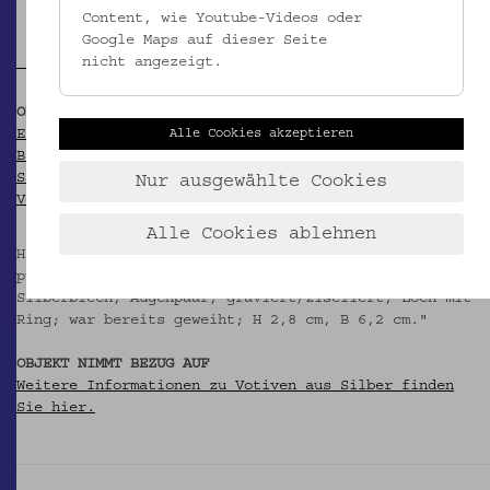
Content, wie Youtube-Videos oder
Google Maps auf dieser Seite
nicht angezeigt.
OBJEKT WIRD ZITIERT IN
Ethnographisches Museum Schloß Kittsee (Hg.): Das
Alle Cookies akzeptieren
Blatt im Meer. Zypern in österreichischen
Sammlungen. Kittsee 1997 (= Kittseer Schriften zur
Nur ausgewählte Cookies
Volkskunde 8), S. 226.
Alle Cookies ablehnen
Hier im Kapitel Religiosität / Votive / Silbervotive
publiziert als "Votiv, táma; EMK 5.221
Silberblech, Augenpaar, graviert/ziseliert; Loch mit
Ring; war bereits geweiht; H 2,8 cm, B 6,2 cm."
OBJEKT NIMMT BEZUG AUF
Weitere Informationen zu Votiven aus Silber finden
Sie hier.