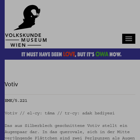
Navb
Votiv
EMK/5.221
Votiv // el-cy: táma // tr-cy: adak hediyesi
Das aus Silberblech geschnittene Votiv stellt ein
Augenpaar dar. In das querovale, sich in der Mitte
verjüngende Plättchen sind zwei Perlpunzen als Augen