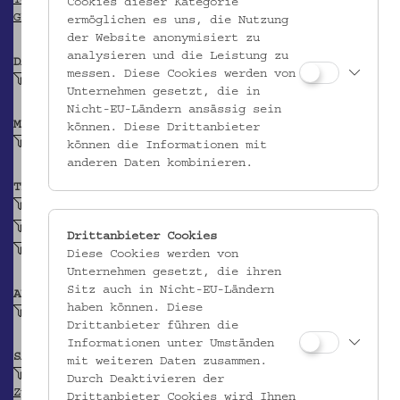
TGN
Cookies dieser Kategorie
GEONAMES
ermöglichen es uns, die Nutzung
der Website anonymisiert zu
analysieren und die Leistung zu
DATIERUNG
messen. Diese Cookies werden von
Vor 1993
Unternehmen gesetzt, die in
Nicht-EU-Ländern ansässig sein
MATERIAL
können. Diese Drittanbieter
Silberblech
können die Informationen mit
anderen Daten kombinieren.
TECHNIK
geschnitten (Metall)
punziert (Metall)
Drittanbieter Cookies
ziseliert (Metall)
Diese Cookies werden von
Unternehmen gesetzt, die ihren
Sitz auch in Nicht-EU-Ländern
ABBILDUNG
haben können. Diese
Augenpaar
Drittanbieter führen die
Informationen unter Umständen
SAMMLUNG
mit weiteren Daten zusammen.
Krpata, Margit Z: Ethnografische Objekte aus
Durch Deaktivieren der
Zypern
Drittanbieter Cookies wird Ihnen