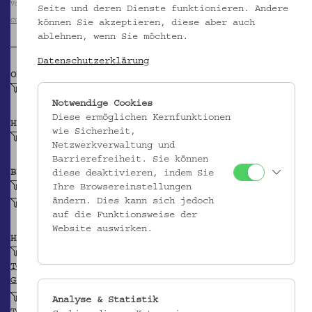
Volkskundemuseum Wien
Seite und deren Dienste funktionieren. Andere
CC BY-NC-SA
können Sie akzeptieren, diese aber auch
ablehnen, wenn Sie möchten.
Datenschutzerklärung
OBJEKTKLASSE
Silbervotiv
Notwendige Cookies
Diese ermöglichen Kernfunktionen
HERSTELLER/IN
wie Sicherheit,
Unbekannt
Netzwerkverwaltung und
Barrierefreiheit. Sie können
BEITRAGENDE/R
diese deaktivieren, indem Sie
Nikos Konstantinidis & Gios Ltd.
Ihre Browsereinstellungen
ändern. Dies kann sich jedoch
Krpata, Margit Z
auf die Funktionsweise der
Website auswirken.
HERKUNFT
Zypern
TGN
GEONAMES
Nikosia
Analyse & Statistik