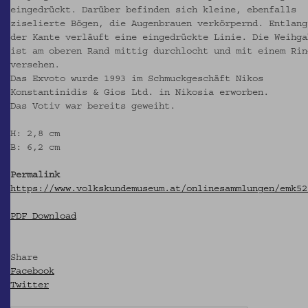
eingedrückt. Darüber befinden sich kleine, ebenfalls
ziselierte Bögen, die Augenbrauen verkörpernd. Entlang
der Kante verläuft eine eingedrückte Linie. Die Weihga
ist am oberen Rand mittig durchlocht und mit einem Rin
versehen.
Das Exvoto wurde 1993 im Schmuckgeschäft Nikos
Konstantinidis & Gios Ltd. in Nikosia erworben.
Das Votiv war bereits geweiht.
H: 2,8 cm
B: 6,2 cm
Permalink
https://www.volkskundemuseum.at/onlinesammlungen/emk52
PDF Download
Share
Facebook
Twitter