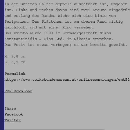
in der unteren Hälfte doppelt ausgeführt ist, umgeben
ist. Links und rechts davon sind zwei Kreuze eingedrüc
und entlang des Randes zieht sich eine Linie von
Perlpunzen. Das Plättchen ist am oberen Rand mittig
durchlocht und mit einem Ring versehen.
Das Exvoto wurde 1993 im Schmuckgeschäft Nikos
Konstantinidis & Gios Ltd. in Nikosia erworben.
Das Votiv ist etwas verbogen; es war bereits geweiht.
H: 2,8 cm
B: 6,2 cm
Permalink
https://www.volkskundemuseum.at/onlinesammlungen/emk52
PDF Download
Share
Facebook
Twitter