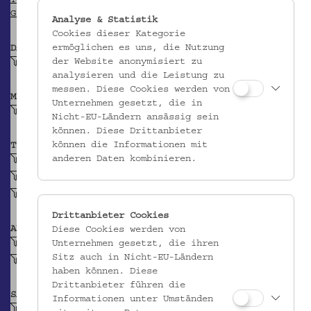
TGN
GEONAMES
Analyse & Statistik
Cookies dieser Kategorie
ermöglichen es uns, die Nutzung
DATIERUNG
der Website anonymisiert zu
Vor 1993
analysieren und die Leistung zu
messen. Diese Cookies werden von
MATERIAL
Unternehmen gesetzt, die in
Blech
Nicht-EU-Ländern ansässig sein
können. Diese Drittanbieter
können die Informationen mit
TECHNIK
anderen Daten kombinieren.
geschnitten (Metall)
ziseliert (Metall)
punziert (Metall)
Drittanbieter Cookies
ABBILDUNG
Diese Cookies werden von
Auge
Unternehmen gesetzt, die ihren
Sitz auch in Nicht-EU-Ländern
Kreuz
haben können. Diese
Drittanbieter führen die
SAMMLUNG
Informationen unter Umständen
Krpata, Margit Z: Ethnografische Objekte aus