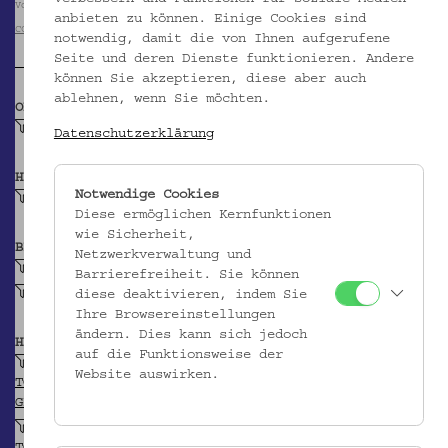
Volkskundemuseum Wien / Foto: Christa Knott
anbieten zu können. Einige Cookies sind
CC BY-NC-SA
notwendig, damit die von Ihnen aufgerufene
Seite und deren Dienste funktionieren. Andere
können Sie akzeptieren, diese aber auch
ablehnen, wenn Sie möchten.
OBJEKTKLASSE
Blechvotiv
Datenschutzerklärung
HERSTELLER/IN
Notwendige Cookies
Unbekannt
Diese ermöglichen Kernfunktionen
wie Sicherheit,
BEITRAGENDE/R
Netzwerkverwaltung und
Nikos Konstantinidis & Gios Ltd.
Barrierefreiheit. Sie können
Krpata, Margit Z
diese deaktivieren, indem Sie
Ihre Browsereinstellungen
ändern. Dies kann sich jedoch
HERKUNFT
auf die Funktionsweise der
Zypern
Website auswirken.
TGN
GEONAMES
Nikosia