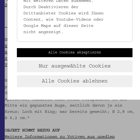
mit weiteren Daten zusammen.
Zypern
Durch Deaktivieren der
Drittanbieter Cookies wird Ihnen
Content, wie Youtube-Videos oder
Google Maps auf dieser Seite
nicht angezeigt.
OBJEKT WIRD ZITIERT IN
Ethnographisches Museum Schloß Kittsee (Hg.): Das
Blatt im Meer. Zypern in österreichischen
Alle Cookies akzeptieren
Sammlungen. Kittsee 1997 (= Kittseer Schriften zur
Volkskunde 8), S. 225.
Nur ausgewählte Cookies
Hier im Kapitel Religiosität / Votive / Silbervotive
Alle Cookies ablehnen
publiziert als "Votiv, táma; EMK 5.212
Goldfarbenes Blech (Silberblech vergoldet?), Auge,
spitzoval, randlich eine Reihe Perlpunzen, in der
Mitte ein gepunztes Auge, seitlich davon je ein
Kreuz; Loch mit Ring; war bereits geweiht; H 2,8 cm,
B 6,2 cm."
OBJEKT NIMMT BEZUG AUF
Weitere Informationen zu Votiven aus unedlen