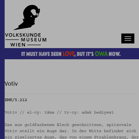
Navb
Votiv
EMK/5.212
Votiv // el-cy: táma // tr-cy: adak hediyesi
Das aus goldfarbenem Blech geschnittene, spitzovale
Votiv stellt ein Auge dar. In der Mitte befindet sich
ein ziseliertes Auge, das von einem Strahlenkranz, der