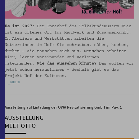
Es ist 2027:
Der Innenhof des Volkskundemuseum Wien
ist ein offener Ort für Handwerk und Zusammenkunft.
In Ateliers und Werkstätten arbeiten die
Nutzer:innen im Hof: Sie schrauben, nähen, kochen,
drehen – sie tauschen sich aus. Menschen arbeiten
hier, lernen voneinander und verlernen
miteinander.
Wie das aussehen könnte?
Das wollen wir
jetzt schon herausfinden – deshalb gibt es das
Projekt Hof der Kulturen.
_MEHR
Ausstellung auf Einladung der OWA Revitalisierung GmbH im Pav. 1
AUSSTELLUNG
MEET OTTO