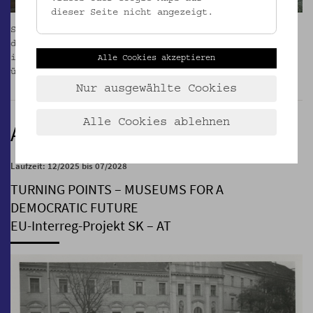
dieser Seite nicht angezeigt.
Seit Jänner 2025 wird das Gartenpalais Schönborn in
der Laudongasse saniert. Wir sind mit unseren Büros
in den Pavillon 1 am
Otto Wagner Areal (OWA)
Alle Cookies akzeptieren
übersiedelt.
_MEHR
Nur ausgewählte Cookies
Alle Cookies ablehnen
AUSSERDEM
Laufzeit: 12/2025 bis 07/2028
TURNING POINTS – MUSEUMS FOR A
DEMOCRATIC FUTURE
EU-Interreg-Projekt SK – AT