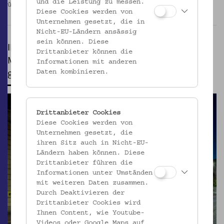
und die Leistung zu messen.
überarbeiteten Konzept neu eröffnet.
_MEHR
Diese Cookies werden von
Unternehmen gesetzt, die in
Nicht-EU-Ländern ansässig
sein können. Diese
INFORMATION
Drittanbieter können die
Museum, Bibliothek, Café und Shop sind
Informationen mit anderen
geschlossen
Daten kombinieren.
Drittanbieter Cookies
Diese Cookies werden von
Unternehmen gesetzt, die
ihren Sitz auch in Nicht-EU-
Ländern haben können. Diese
Drittanbieter führen die
Informationen unter Umständen
mit weiteren Daten zusammen.
Durch Deaktivieren der
Drittanbieter Cookies wird
Ihnen Content, wie Youtube-
Videos oder Google Maps auf