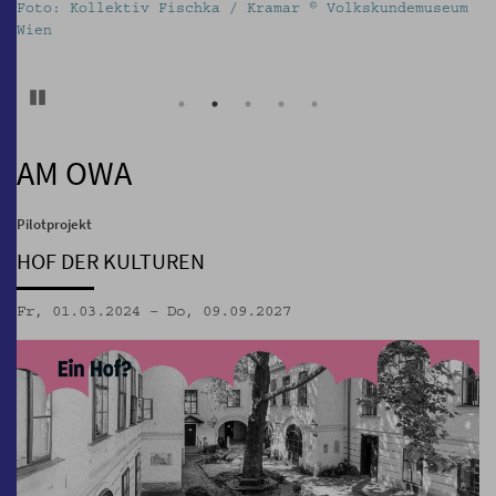
Foto: Kollektiv Fischka / Kramar © Volkskundemuseum
K
Wien
d
w
Pause
AM OWA
Pilotprojekt
HOF DER KULTUREN
Fr, 01.03.2024 – Do, 09.09.2027