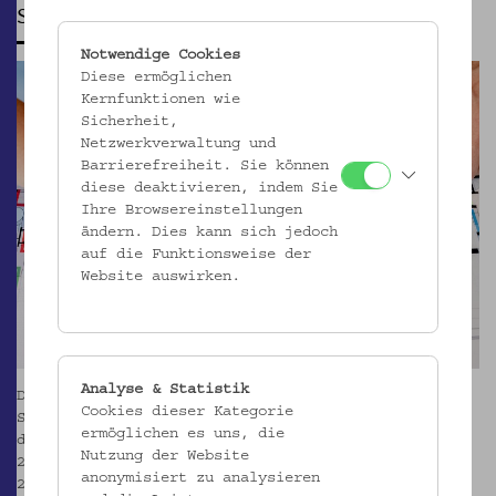
Sanierung 2024-2026
Notwendige Cookies
Diese ermöglichen
Kernfunktionen wie
Sicherheit,
Netzwerkverwaltung und
Barrierefreiheit. Sie können
diese deaktivieren, indem Sie
Ihre Browsereinstellungen
ändern. Dies kann sich jedoch
auf die Funktionsweise der
Website auswirken.
Analyse & Statistik
Die seit dem Jahr 2021 laufenden Planungen zur
Cookies dieser Kategorie
Sanierung des Museumsgebäudes sind Anfang 2025 in
ermöglichen es uns, die
die Umsetzung übergegangen und werden mit Herbst
Nutzung der Website
2026 weitgehend abgeschlossen sein. Im September
anonymisiert zu analysieren
2027 wird das Museum mit einem gänzlich