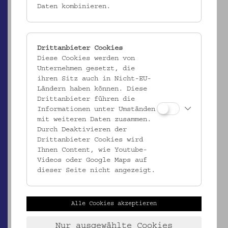
Daten kombinieren.
Fischnetz "Menaide"
_MEHR
Drittanbieter Cookies
Diese Cookies werden von
Unternehmen gesetzt, die
ihren Sitz auch in Nicht-EU-
Ländern haben können. Diese
Drittanbieter führen die
Informationen unter Umständen
mit weiteren Daten zusammen.
Durch Deaktivieren der
Drittanbieter Cookies wird
Ihnen Content, wie Youtube-
Videos oder Google Maps auf
dieser Seite nicht angezeigt.
ÖMV/63.569
Einwandiges Fischnetz
_MEHR
Alle Cookies akzeptieren
Nur ausgewählte Cookies