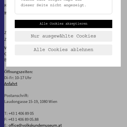
Kinder erklären Objekte der Ausstellung
dieser Seite nicht angezeigt.
www.youtube.com/espressokanal
Alle Cookies akzeptieren
Zu den
Vermittlungsprogrammen für Gruppen
Nur ausgewählte Cookies
Zu den
Sonntagsführungen in der Schausammlung
Volkskundemuseum Wien
Alle Cookies ablehnen
Otto Wagner Areal, Pavillon 1
Baumgartner Höhe 1, 1140 Wien
Öffnungszeiten:
Di-Fr: 10-17 Uhr
Anfahrt
Postanschrift:
Laudongasse 15-19, 1080 Wien
T: +43 1 406 89 05
F: +43 1 406 89 05.88
E:
office@volkskundemuseum.at