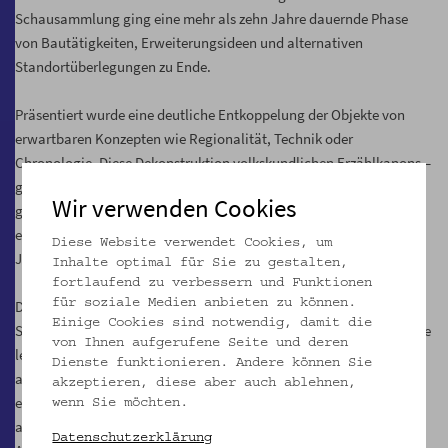
Schausammlung ging eine mehr als zehn Jahre dauernde Phase
von Bautätigkeiten, Erweiterungsideen und alternativen
Standortüberlegungen zu Ende.
Präsentiert wurde eine deutliche Entkoppelung der Objekte von
erwartbaren Konzepten wie Regionalität, Technik oder
Chronologie. Diese Dekonstruktion volkskundlichen Erzählkanons –
gerade auch in der Ausstellungsarchitektur – rief zahlreiche
Wir verwenden Cookies
gegenläufige Reaktionen hervor. Diesem Gestaltungsansatz kam
eine lange Haltbarkeit zu, wie sich aus heutiger Sicht – mehr als 25
Diese Website verwendet Cookies, um
Jahre später – zeigt.
Inhalte optimal für Sie zu gestalten,
fortlaufend zu verbessern und Funktionen
für soziale Medien anbieten zu können.
Die Zusammenstellung der Exponate und die Gestaltung der
Einige Cookies sind notwendig, damit die
Schauräume (Architektur: Elsa Prochazka) lenken den Blick auf ihre
von Ihnen aufgerufene Seite und deren
lebensgeschichtlichen Zusammenhänge. Die Objekte - unter
Dienste funktionieren. Andere können Sie
anderem Möbel, Hausrat, Textilien, Keramik, Arbeitsgeräte, zwei
akzeptieren, diese aber auch ablehnen,
eingebaute Stuben, religiöse Gegenstände - stammen größtenteils
wenn Sie möchten.
aus dem 17. bis 19. Jahrhundert. Sie erzählen von der Kultur des
Datenschutzerklärung