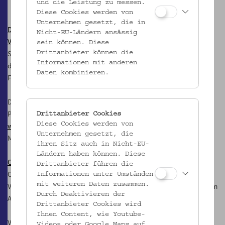
und die Leistung zu messen.
Diese Cookies werden von
Unternehmen gesetzt, die in
Die Küsten Österreichs. Die neue Schausammlung im
Nicht-EU-Ländern ansässig
Volkskundemuseum Wien
sein können. Diese
Seit September 2018 finden sich in der Dauerausstellung Objekte,
Drittanbieter können die
Informationen mit anderen
die über Flucht, Migration und Ankommen erzählen. Sie stellen
Daten kombinieren.
Fragen an eine Ethnologie für das 21. Jahrhundert.
Das
Begleitbuch zur Schausammlung
ist in den Online
Publikationen kostenlos downloadbar:
Drittanbieter Cookies
Diese Cookies werden von
www.volkskundemuseum.at/onlinepublikationen
oder über das
Unternehmen gesetzt, die
Museum zu beziehen:
buchbestellung@volkskundemuseum.at
ihren Sitz auch in Nicht-EU-
Ländern haben können. Diese
Online Sammlungen
Drittanbieter führen die
Objektfotos und -informationen aus den Sammlungen des
Informationen unter Umständen
mit weiteren Daten zusammen.
Volkskundemuseum Wien zum Durchklicken und Durchstöbern, zum
Durch Deaktivieren der
Anschauen, Informieren, Herunterladen.
Drittanbieter Cookies wird
Ihnen Content, wie Youtube-
Vorfilmreihe 2012 espressofilm
Videos oder Google Maps auf