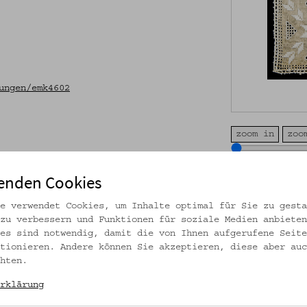
ungen/emk4602
zoom in
zoo
enden Cookies
Volkskundemuseum W
e verwendet Cookies, um Inhalte optimal für Sie zu gesta
CC BY-NC-SA
zu verbessern und Funktionen für soziale Medien anbieten
es sind notwendig, damit die von Ihnen aufgerufene Seite
tionieren. Andere können Sie akzeptieren, diese aber auc
hten.
DATIERUNG
Vor 1989
rklärung