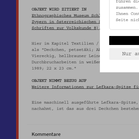
führen di
zusammen.
OBJEKT WIRD ZITIERT IN
Ihnen Con
Ethnographisches Museum Schloß Kittsee (Hg.
Seite nic
Zypern in österreichischen Sammlungen. Kitt
Schriften zur Volkskunde 8), S. 189.
Hier im Kapitel Textilien / Stickarbeiten /
als "Deckchen, petsetáki; Abb. 20; EMK 4.60
Nur a
Viereckig, hellbrauner Leinenstoff, Sticker
Durchbrucharbeiten in weißem Garn, umlaufen
1989; 22 x 23 cm."
OBJEKT NIMMT BEZUG AUF
Weitere Informationen zur Lefkara-Spitze fi
Eine maschinell ausgeführte Lefkara-Spitze,
nachahmt, ist das aus drei Deckchen besteh
Kommentare