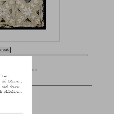
m out
ien / Foto: Christa Knott
lten,
 zu können.
 und deren
h ablehnen,