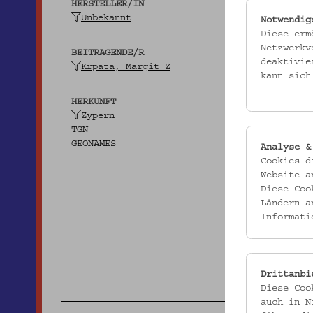
HERSTELLER/IN
Unbekannt
Notwendig
Diese erm
Netzwerkv
BEITRAGENDE/R
deaktivie
Krpata, Margit Z
kann sich
HERKUNFT
Zypern
TGN
GEONAMES
Analyse &
Cookies d
Website a
Diese Coo
Ländern a
Informati
Drittanbi
Diese Coo
auch in N