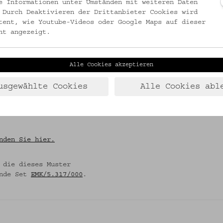
e Informationen unter Umständen mit weiteren Daten
 Durch Deaktivieren der Drittanbieter Cookies wird
tent, wie Youtube-Videos oder Google Maps auf dieser
): Das Blatt im Meer.
ht angezeigt.
see 1997 (= Kittseer
Alle Cookies akzeptieren
 Levkarítika publiziert
2
usgewählte Cookies
Alle Cookies abl
eien und
d Nadelspitze; rezent;
nden Sie hier.
 die dieses Muster
ende Set
EMK/5.317/000
.