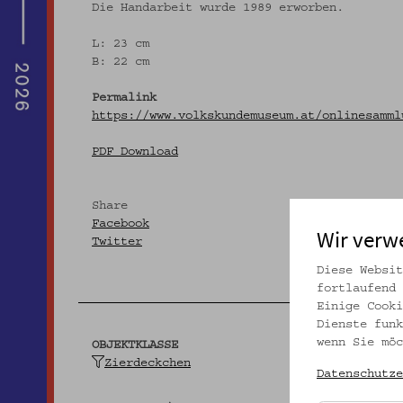
Die Handarbeit wurde 1989 erworben.
L: 23 cm
B: 22 cm
Permalink
https://www.volkskundemuseum.at/onlinesamml
PDF Download
Share
Facebook
Wir verw
Twitter
Diese Websit
fortlaufend 
Einige Cooki
Dienste funk
wenn Sie möc
OBJEKTKLASSE
Zierdeckchen
Datenschutze