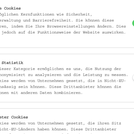
MATERIAL
Leinen
e Cookies
öglichen Kernfunktionen wie Sicherheit,
Baumwolle
erwaltung und Barrierefreiheit. Sie können diese
ren, indem Sie Ihre Browsereinstellungen ändern. Dies
TECHNIK
 jedoch auf die Funktionsweise der Website auswirken.
Leinwandbindiges Gewebe
Lefkara-Spitze
Doppeldurchbruch
Nadelspitze
 Statistik
ieser Kategorie ermöglichen es uns, die Nutzung der
ABBILDUNG
nonymisiert zu analysieren und die Leistung zu messen.
Geometrisches Motiv
kies werden von Unternehmen gesetzt, die in Nicht-EU-
nsässig sein können. Diese Drittanbieter können die
Blüte, stilisiert
onen mit anderen Daten kombinieren.
SAMMLUNG
Krpata, Margit Z: Ethnogra
eter Cookies
kies werden von Unternehmen gesetzt, die ihren Sitz
icht-EU-Ländern haben können. Diese Drittanbieter