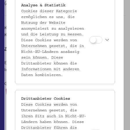
(Arbeitstitel) führen wird.
Analyse & Statistik
Cookies dieser Kategorie
ermöglichen es uns, die
Nutzung der Website
Konzept: Alexander Martos und Fabian Ritzi
anonymisiert zu analysieren
Kuratierung und Durchführung: Fabian Ritzi
und die Leistung zu messen.
Diese Cookies werden von
Unternehmen gesetzt, die in
Zur Projektseite
Hof der Kulturen
Nicht-EU-Ländern ansässig
sein können. Diese
Eine Produktion des Volkskundemuseum Wien.
Drittanbieter können die
Im Rahmen von
before it gets better ...
Informationen mit anderen
Daten kombinieren.
Gefördert durch:
Drittanbieter Cookies
Diese Cookies werden von
Unternehmen gesetzt, die
ihren Sitz auch in Nicht-EU-
Ländern haben können. Diese
Drittanbieter führen die