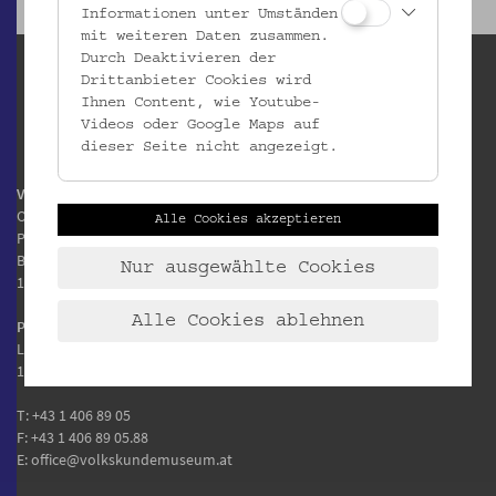
Informationen unter Umständen
mit weiteren Daten zusammen.
Durch Deaktivieren der
Drittanbieter Cookies wird
Ihnen Content, wie Youtube-
Videos oder Google Maps auf
dieser Seite nicht angezeigt.
Volkskundemuseum Wien
Otto Wagner Areal
Alle Cookies akzeptieren
Pavillon 1
Baumgartner Höhe 1
Nur ausgewählte Cookies
1140 Wien
Alle Cookies ablehnen
Postanschrift:
Laudongasse 15-19
1080 Wien
T:
+43 1 406 89 05
F: +43 1 406 89 05.88
E:
office@volkskundemuseum.at