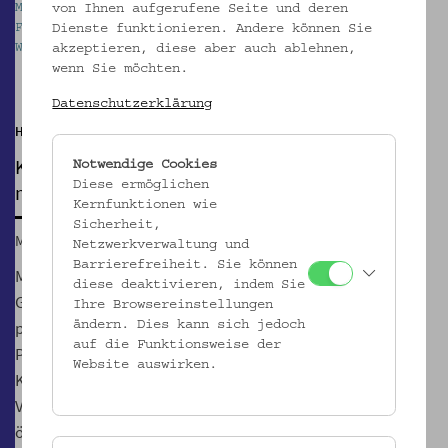
von Ihnen aufgerufene Seite und deren
MUSMIG – Direktionszimmer. Foto: Stefanie
Dienste funktionieren. Andere können Sie
Freynschlag / Kollektiv Fischka © Volkskundemuseum
akzeptieren, diese aber auch ablehnen,
Wien
Pause
wenn Sie möchten.
Datenschutzerklärung
Hof der Kulturen @ Open Spaces
KONVERSATIONEN #4
Notwendige Cookies
Diese ermöglichen
mit MUSMIG
Kernfunktionen wie
Sicherheit,
Mi, 24.04.2024, 17:00
Netzwerkverwaltung und
Barrierefreiheit. Sie können
Mit den KONVERSATIONEN laden wir zu einer informellen
diese deaktivieren, indem Sie
Gesprächsreihe mit Gruppen und Akteur:innen der
Ihre Browsereinstellungen
postmigrantischen Stadt ein. Dabei werden Zugänge,
ändern. Dies kann sich jedoch
auf die Funktionsweise der
Praktiken und Projekte vorgestellt und verhandelt. Die
Website auswirken.
KONVERSATIONEN sollen Austausch ermöglichen,
Verbindungen knüpfen und sind der Beginn einer
öffentlichen Suchbewegung die zum „Hof der Kulturen“