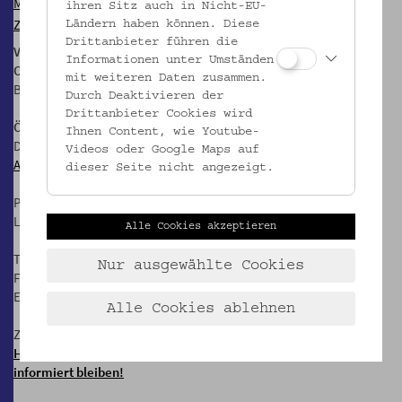
Mi, 21.6.2023, 10.00 Uhr
ihren Sitz auch in Nicht-EU-
Zum Pressebereich
Ländern haben können. Diese
Drittanbieter führen die
Volkskundemuseum Wien
Informationen unter Umständen
Otto Wagner Areal, Pavillon 1
mit weiteren Daten zusammen.
Baumgartner Höhe 1, 1140 Wien
Durch Deaktivieren der
Drittanbieter Cookies wird
Öffnungszeiten:
Ihnen Content, wie Youtube-
Di-Fr: 10-17 Uhr
Videos oder Google Maps auf
Anfahrt
dieser Seite nicht angezeigt.
Postanschrift:
Laudongasse 15-19, 1080 Wien
Alle Cookies akzeptieren
T: +43 1 406 89 05
Nur ausgewählte Cookies
F: +43 1 406 89 05.88
E:
office@volkskundemuseum.at
Alle Cookies ablehnen
Zum Newsletter:
HIER anmelden &
informiert bleiben!