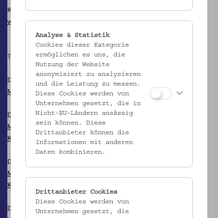
Klimaschutz braucht Kontrolle!
www.klimarechnungshof.jetzt
Analyse & Statistik
Cookies dieser Kategorie
Termine:
ermöglichen es uns, die
Nutzung der Website
anonymisiert zu analysieren
Die Versammlung
und die Leistung zu messen.
Mo, 24.4.2023, 10.00 bis 18.00 Uhr
Diese Cookies werden von
Unternehmen gesetzt, die in
Die Eingabe
Nicht-EU-Ländern ansässig
sein können. Diese
Mo, 8.5.2023, 18.00 bis 22.00 Uhr
Drittanbieter können die
Klimarechnungshof.Jetzt! Prüfthemen für den KRH
Informationen mit anderen
Daten kombinieren.
Die Prüfung
Mo, 5.6.2023, 18.00 bis 21.00 Uhr
Klimarechnungshof.Jetzt! Prüfungen und Empfehlungen 2023
Drittanbieter Cookies
Diese Cookies werden von
Die Pressekonferenz
Unternehmen gesetzt, die