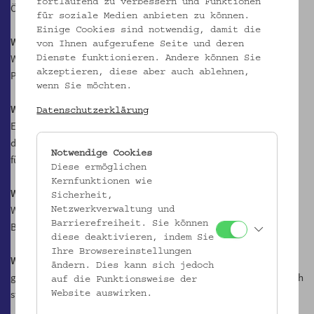
fortlaufend zu verbessern und Funktionen
Österreich unterstützen dieses Ziel. Es geht ums Überleben!
für soziale Medien anbieten zu können.
Einige Cookies sind notwendig, damit die
Wir wollen wissen
von Ihnen aufgerufene Seite und deren
Was sind wirklich wirksame, und was sind Scheinmaßnahmen der
Dienste funktionieren. Andere können Sie
akzeptieren, diese aber auch ablehnen,
Politik?
wenn Sie möchten.
Wir sind überzeugt
Datenschutzerklärung
Es braucht neue, unabhängige und glaubwürdige Institutionen für
den Klimaschutz. Nehmen wir gemeinsam die Politik in die Pflicht,
Notwendige Cookies
für einen demokratischen, klimagerechten Wandel.
Diese ermöglichen
Kernfunktionen wie
Wir sind
Sicherheit,
Wissenschafter*innen, Klimaforscher*innen, Aktivist*innen,
Netzwerkverwaltung und
Barrierefreiheit. Sie können
Bürger*innen.
diese deaktivieren, indem Sie
Ihre Browsereinstellungen
Wir rufen alle dazu auf
ändern. Dies kann sich jedoch
gemeinsam mit uns eine solche Institution zu entwerfen, die endlich
auf die Funktionsweise der
staatliche Maßnahmen auf ihre Klimawirksamkeit kontrolliert.
Website auswirken.