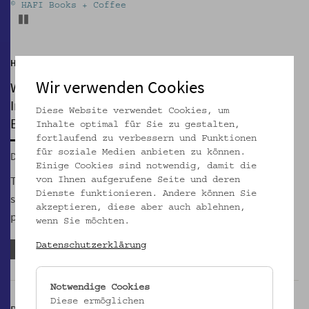
© HAFI Books + Coffee
Pause
Hof der Kulturen
Wir verwenden Cookies
WORKSHOP
Ink & Thread: Sensory Writing & Notebook
Diese Website verwendet Cookies, um
Binding
Inhalte optimal für Sie zu gestalten,
fortlaufend zu verbessern und Funktionen
für soziale Medien anbieten zu können.
Di, 19.05.2026, 17:00 – 21:00
Einige Cookies sind notwendig, damit die
This workshop unfolds in two parts: we begin by diving into
von Ihnen aufgerufene Seite und deren
Dienste funktionieren. Andere können Sie
sensory writing, then move on to crafting small handmade-
akzeptieren, diese aber auch ablehnen,
paper notebooks for your stories, thoughts and reflections.
wenn Sie möchten.
Datenschutzerklärung
Anmeldefrist abgelaufen
Notwendige Cookies
Diese ermöglichen