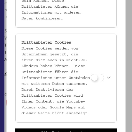
sein können. Diese
easily practiced at home, and transitioning from softcover to
Drittanbieter können die
hardcover requires only a few additional steps.
Informationen mit anderen
In Kooperation mit Hafi Bookstore
Daten kombinieren.
Sprache: Englisch
Wo? Hafi Book Store, Rechte Wienzeile 45/1, 1050 Wien
Drittanbieter Cookies
Teilnehmer:innenzahl: 10
Diese Cookies werden von
Teilnahme kostenlos
Unternehmen gesetzt, die
Anmeldung erbeten
ihren Sitz auch in Nicht-EU-
Ländern haben können. Diese
Drittanbieter führen die
Zur Projektseite
Hof der Kulturen
Informationen unter Umständen
mit weiteren Daten zusammen.
Durch Deaktivieren der
Gefördert durch:
Drittanbieter Cookies wird
Ihnen Content, wie Youtube-
Videos oder Google Maps auf
dieser Seite nicht angezeigt.