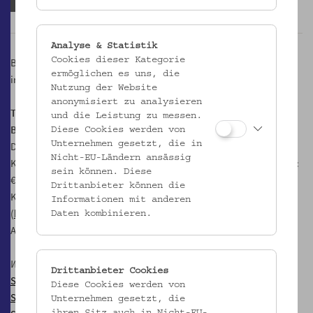
Anmeldefrist abgelaufen
Analyse & Statistik
Cookies dieser Kategorie
Bei kalten Temperaturen gibt es Tee zum Aufwärmen im Pavillon 1,
ermöglichen es uns, die
im Führungspreis inkludiert.
Nutzung der Website
anonymisiert zu analysieren
Treffpunkt: Pförtnerhaus bei der Bushaltestelle 48A,
und die Leistung zu messen.
Baumgartner Höhe 1, 1140 Wien
Diese Cookies werden von
Unternehmen gesetzt, die in
Dauer: ca. 60 Min.
Nicht-EU-Ländern ansässig
Kosten:
Kosten: € 10,-, erm. für Mitglieder im Verein für Volkskunde:
sein können. Diese
€ 5,- (nur Barzahlung möglich)
Drittanbieter können die
Kostenlos für Kulturpass-Inhaber:innen
Informationen mit anderen
(
hungeraufkunstundkultur.at
)
Daten kombinieren.
Anmeldung erforderlich
Weitere Termine:
Drittanbieter Cookies
So, 01.02.2026, 15:00
Diese Cookies werden von
So, 01.03.2026, 15:00
Unternehmen gesetzt, die
ihren Sitz auch in Nicht-EU-