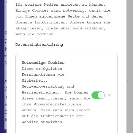
 | Otto Wagner Areal, Foto: Kollektiv Fischka /
Wir si
für soziale Medien anbieten zu können.
mar
Foto: 
Einige Cookies sind notwendig, damit die
Pause
von Ihnen aufgerufene Seite und deren
Dienste funktionieren. Andere können Sie
akzeptieren, diese aber auch ablehnen,
SPAZIERGANG
wenn Sie möchten.
Otto Wagner Areal, Außenraum in Richtung
Datenschutzerklärung
Kirche am Steinhof
So, 01.02.2026, 15:00
Notwendige Cookies
Diese ermöglichen
Die weitläufige Anlage des Psychiatrischen Spitals wurde
Kernfunktionen wie
Anfang des 20. Jahrhunderts mit einem herrlichen Blick über
Sicherheit,
Netzwerkverwaltung und
Wien errichtet. Heute ist es ein einzigartiges
Barrierefreiheit. Sie können
architektonisches Juwel der Moderne. Bei der Führung
diese deaktivieren, indem Sie
erfahren Sie Interessantes über die Baugeschichte, die
Ihre Browsereinstellungen
ändern. Dies kann sich jedoch
Entwicklung der Psychiatrie und die heutige Nutzung des
auf die Funktionsweise der
Areals.
Website auswirken.