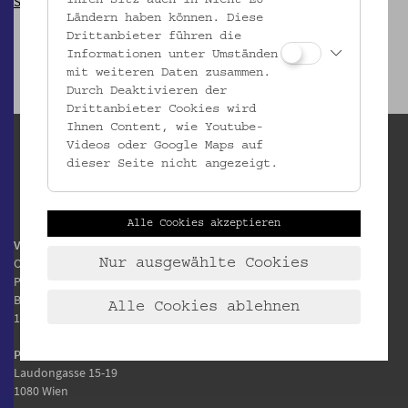
So, 29.03.2026, 15:00
Ländern haben können. Diese
Drittanbieter führen die
Informationen unter Umständen
mit weiteren Daten zusammen.
Durch Deaktivieren der
Drittanbieter Cookies wird
Ihnen Content, wie Youtube-
Videos oder Google Maps auf
dieser Seite nicht angezeigt.
Alle Cookies akzeptieren
Volkskundemuseum Wien
Otto Wagner Areal
Nur ausgewählte Cookies
Pavillon 1
Baumgartner Höhe 1
Alle Cookies ablehnen
1140 Wien
Postanschrift:
Laudongasse 15-19
1080 Wien