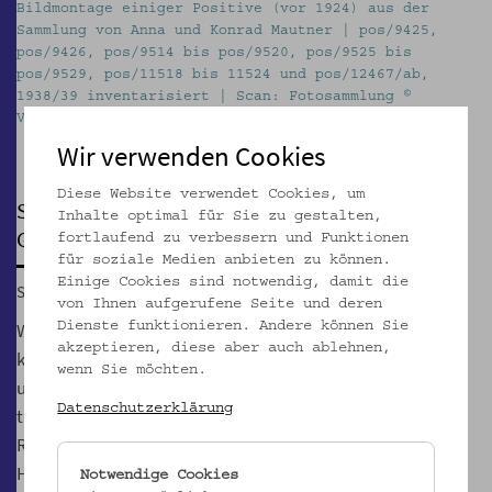
Bildmontage einiger Positive (vor 1924) aus der
B
 |
Sammlung von Anna und Konrad Mautner | pos/9425,
1
pos/9426, pos/9514 bis pos/9520, pos/9525 bis
Ö
pos/9529, pos/11518 bis 11524 und pos/12467/ab,
F
1938/39 inventarisiert | Scan: Fotosammlung ©
Volkskundemuseum Wien
Pause
Wir verwenden Cookies
Diese Website verwendet Cookies, um
SONNTAGSFÜHRUNG
Inhalte optimal für Sie zu gestalten,
Gesammelt um jeden Preis!
fortlaufend zu verbessern und Funktionen
für soziale Medien anbieten zu können.
Einige Cookies sind notwendig, damit die
So, 30.07.2023, 15:00
von Ihnen aufgerufene Seite und deren
Warum Objekte durch den Nationalsozialismus ins Museum
Dienste funktionieren. Andere können Sie
akzeptieren, diese aber auch ablehnen,
kamen und wie wir damit umgehen. Provenienzforschung
wenn Sie möchten.
und Restitution kann man nicht ausstellen?! Wir tun es
Datenschutzerklärung
trotzdem! Die Ausstellung handelt von NS-Raub, Recht und
Rückgabe. Sie stellt die Erforschung des Erwerbs und der
Herkunft von Dingen im Museum vor und geht deren
Notwendige Cookies