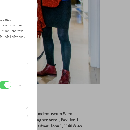
lten,
 zu können.
 und deren
h ablehnen,
Volkskundemuseum Wien
Otto Wagner Areal, Pavillon 1
Baumgartner Höhe 1, 1140 Wien