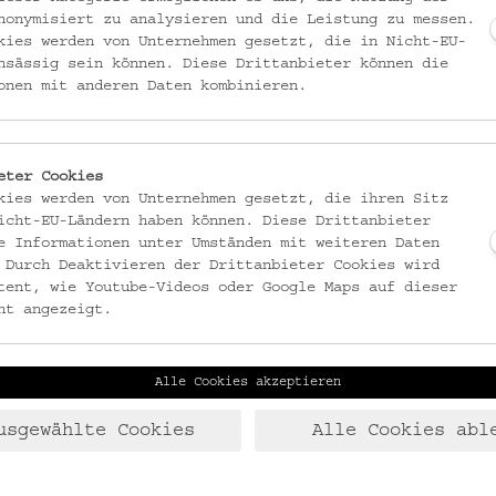
nonymisiert zu analysieren und die Leistung zu messen.
kies werden von Unternehmen gesetzt, die in Nicht-EU-
llung und
Die Küsten Österreichs
.
Jeden Sonntag geben die
nsässig sein können. Diese Drittanbieter können die
ufenden Ausstellungs- und Forschungsprojekte.
onen mit anderen Daten kombinieren.
eter Cookies
kies werden von Unternehmen gesetzt, die ihren Sitz
icht-EU-Ländern haben können. Diese Drittanbieter
e Informationen unter Umständen mit weiteren Daten
 Durch Deaktivieren der Drittanbieter Cookies wird
tent, wie Youtube-Videos oder Google Maps auf dieser
ungsbeginn
ht angezeigt.
Alle Cookies akzeptieren
usgewählte Cookies
Alle Cookies abl