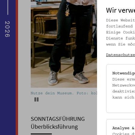
Wir verw
Diese Websit
fortlaufend 
Einige Cooki
Dienste funk
wenn Sie möc
Datenschutze
Notwendig
Diese erm
Netzwerkv
deaktivie
Nutze dein Museum. Foto: kollektiv fischka/
kann sich
Pause
SONNTAGSFÜHRUNG
Überblicksführung
Analyse &
Cookies d