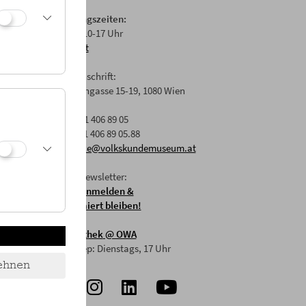
Öffnungszeiten:
Di-Fr: 10-17 Uhr
Anfahrt
Postanschrift:
Laudongasse 15-19, 1080 Wien
T: +43 1 406 89 05
F: +43 1 406 89 05.88
E:
office@volkskundemuseum.at
Zum Newsletter:
HIER anmelden &
informiert bleiben!
Mostothek
@ OWA
Mai-Sep: Dienstags, 17 Uhr
ehnen