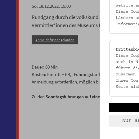
So, 18.12.2022, 15:00
Website a
Diese Coo
Run
dgang durch die volkskundliche Dauerausste
Ländern a
Vermittler*innen des Museums Einblicke in die la
Informati
Anmeldefrist abgelaufen
Drittanbi
Diese Coo
auch in N
Dauer: 60 Min
führen di
Kosten: Eintritt + € 4,- Führungstarif
zusammen.
Ihnen Con
Anmeldung erforderlich, möglich bis 1 Stunde vor Führ
Seite nic
Zu den
Sonntagsführungen auf einen Blick
Nur a