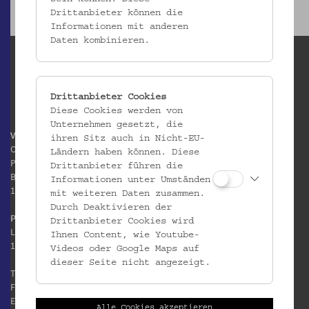
Drittanbieter können die
Informationen mit anderen
Daten kombinieren.
Drittanbieter Cookies
Diese Cookies werden von
Unternehmen gesetzt, die
Volkskundemuseum Wien
ihren Sitz auch in Nicht-EU-
Otto Wagner Areal
Ländern haben können. Diese
Pavillon 1
Drittanbieter führen die
Baumgartner Höhe 1
Informationen unter Umständen
1140 Wien
mit weiteren Daten zusammen.
Durch Deaktivieren der
Postanschrift:
Drittanbieter Cookies wird
Laudongasse 15-19
Ihnen Content, wie Youtube-
1080 Wien
Videos oder Google Maps auf
dieser Seite nicht angezeigt.
T:
+43 1 406 89 05
F: +43 1 406 89 05.88
E:
office@volkskundemuseum.at
Alle Cookies akzeptieren