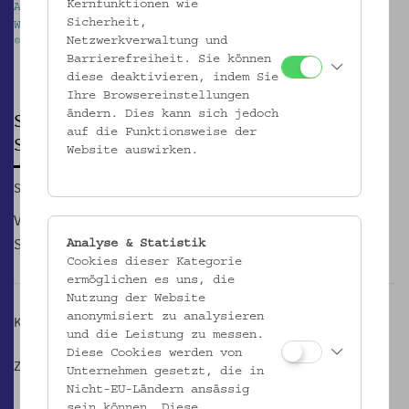
Kernfunktionen wie
Ausstellung „Schulgespräche. Junge Muslim*innen in
Sicherheit,
Wien“. Foto: kollektiv fischka / Steffi Freynschlag
Netzwerkverwaltung und
© Volkskundemuseum Wien
Barrierefreiheit. Sie können
Pause
diese deaktivieren, indem Sie
Ihre Browsereinstellungen
ändern. Dies kann sich jedoch
SONNTAGSFÜHRUNG
auf die Funktionsweise der
Schulgespräche. Junge MuslimInnen in Wien
Website auswirken.
So, 22.12.2019, 15:00
VermittlerInnen des Museums führen durch die aktuellen
Sonderausstellungen.
Analyse & Statistik
Cookies dieser Kategorie
ermöglichen es uns, die
Nutzung der Website
anonymisiert zu analysieren
Kosten: Eintritt + € 4,- Führungstarif
und die Leistung zu messen.
Diese Cookies werden von
Zu den
Sonntagsführungen auf einen Blick
Unternehmen gesetzt, die in
Nicht-EU-Ländern ansässig
sein können. Diese