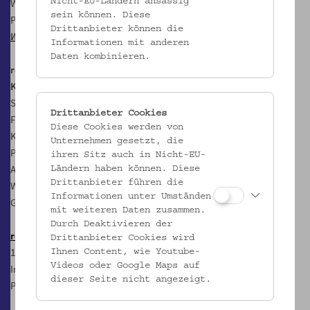
Wegwerfen, Wiederverwenden und Vermeiden. Im Rahmen des
Nicht-EU-Ländern ansässig
sein können. Diese
Projekts
Ausgedient. Die Geschichte der modernen
Drittanbieter können die
Wegwerfgesellschaft
(2022/2023).
Informationen mit anderen
Daten kombinieren.
re:pair FESTIVAL
Konsumierst du noch oder reparierst du schon?
Sa, 15.10. bis So, 6.11.2022
Drittanbieter Cookies
Festivalzentrale: Volkskundemuseum Wien
Diese Cookies werden von
Kuratiert von Tina Zickler
Unternehmen gesetzt, die
Programm:
www.repair-festival.wien
ihren Sitz auch in Nicht-EU-
Anmeldung zu Terminen im Volkskundemuseum
Ländern haben können. Diese
Drittanbieter führen die
Wien:
www.volkskundemuseum.at/termine
Informationen unter Umständen
Geöffnet zu den
Öffnungszeiten des Volkskundemuseum Wien
mit weiteren Daten zusammen.
Durch Deaktivieren der
re:pair FESTIVAL 2023
Drittanbieter Cookies wird
1 Festival – 3 Stationen
Ihnen Content, wie Youtube-
Videos oder Google Maps auf
Im Volkskundemuseum Wien: 21.–28.10.2023
dieser Seite nicht angezeigt.
Programm:
www.repair-festival.wien