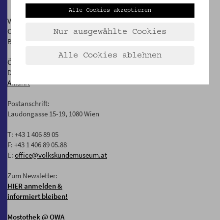
Alle Cookies akzeptieren
Volkskundemuseum Wien
Otto Wagner Areal, Pavillon 1
Nur ausgewählte Cookies
Baumgartner Höhe 1, 1140 Wien
Alle Cookies ablehnen
Öffnungszeiten:
Di-Fr: 10-17 Uhr
Anfahrt
Postanschrift:
Laudongasse 15-19, 1080 Wien
T: +43 1 406 89 05
F: +43 1 406 89 05.88
E:
office@volkskundemuseum.at
Zum Newsletter:
HIER anmelden &
informiert bleiben!
Mostothek
@ OWA