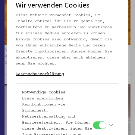
Wir verwenden Cookies
Diese Website verwendet Cookies, um
Inhalte optimal für Sie zu gestalten,
fortlaufend zu verbessern und Funktionen
für soziale Medien anbieten zu können.
Einige Cookies sind notwendig, damit die
von Ihnen aufgerufene Seite und deren
Ausstellung „Man will uns ans Leben“ Bomben gegen
Dienste funktionieren. Andere können Sie
Minderheiten 1993–1996. Foto: Kollektiv Fischka /
akzeptieren, diese aber auch ablehnen,
Kramar © Volkskundemuseum Wien
wenn Sie möchten.
Datenschutzerklärung
Notwendige Cookies
Diese ermöglichen
Kernfunktionen wie
Sicherheit,
Netzwerkverwaltung und
Barrierefreiheit. Sie können
diese deaktivieren, indem Sie
Ihre Browsereinstellungen