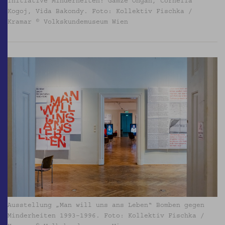
Initiative Minderheiten: Gamze Ongan, Cornelia
Kogoj, Vida Bakondy. Foto: Kollektiv Fischka /
Kramar © Volkskundemuseum Wien
Ausstellung „Man will uns ans Leben“ Bomben gegen
Minderheiten 1993–1996. Foto: Kollektiv Fischka /