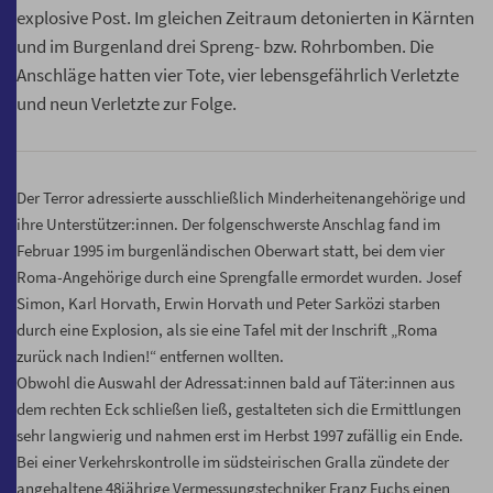
explosive Post. Im gleichen Zeitraum detonierten in Kärnten
und im Burgenland drei Spreng- bzw. Rohrbomben. Die
Anschläge hatten vier Tote, vier lebensgefährlich Verletzte
und neun Verletzte zur Folge.
Der Terror adressierte ausschließlich Minderheitenangehörige und
ihre Unterstützer:innen. Der folgenschwerste Anschlag fand im
Februar 1995 im burgenländischen Oberwart statt, bei dem vier
Roma-Angehörige durch eine Sprengfalle ermordet wurden. Josef
Simon, Karl Horvath, Erwin Horvath und Peter Sarközi starben
durch eine Explosion, als sie eine Tafel mit der Inschrift „Roma
zurück nach Indien!“ entfernen wollten.
Obwohl die Auswahl der Adressat:innen bald auf Täter:innen aus
dem rechten Eck schließen ließ, gestalteten sich die Ermittlungen
sehr langwierig und nahmen erst im Herbst 1997 zufällig ein Ende.
Bei einer Verkehrskontrolle im südsteirischen Gralla zündete der
angehaltene 48jährige Vermessungstechniker Franz Fuchs einen