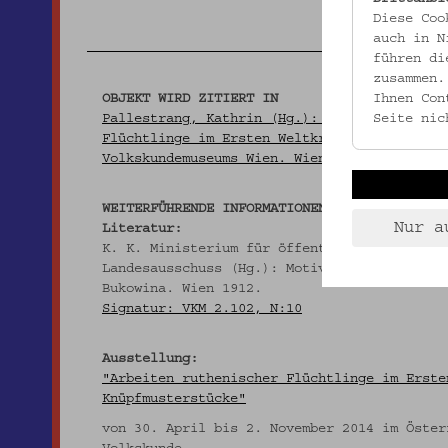
Diese Coo
auch in N
führen di
zusammen.
Ihnen Con
OBJEKT WIRD ZITIERT IN
Seite nic
Pallestrang, Kathrin (Hg.): Stick- und Knüp
Flüchtlinge im Ersten Weltkrieg. Aus der Sa
Volkskundemuseums Wien. Wien 2014, S. 64.
WEITERFÜHRENDE INFORMATIONEN
Nur a
Literatur:
K. K. Ministerium für öffentliche Arbeiten 
Landesausschuss (Hg.): Motive der hausindus
Bukowina. Wien 1912.
Signatur: VKM 2.102, N:10
Ausstellung:
"Arbeiten ruthenischer Flüchtlinge im Erste
Knüpfmusterstücke"
von 30. April bis 2. November 2014 im Öster