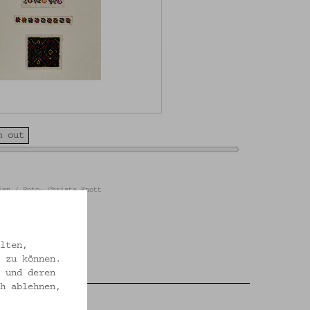
m out
ien / Foto: Christa Knott
lten,
 zu können.
 und deren
h ablehnen,