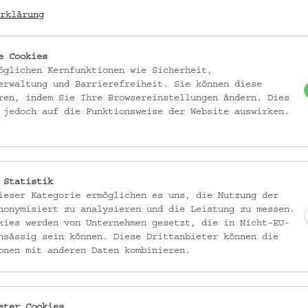
DATIERUNG
rklärung
1914-1915
MATERIAL
e Cookies
Zellulosische Faser
öglichen Kernfunktionen wie Sicherheit,
erwaltung und Barrierefreiheit. Sie können diese
Baumwollgarn
ren, indem Sie Ihre Browsereinstellungen ändern. Dies
 jedoch auf die Funktionsweise der Website auswirken.
TECHNIK
Leinwandbindiges Gewebe
Stickarbeit
tlingsfürsorge
Kreuzstich
 Statistik
Holbeinstich
ieser Kategorie ermöglichen es uns, die Nutzung der
nonymisiert zu analysieren und die Leistung zu messen.
ABBILDUNG
kies werden von Unternehmen gesetzt, die in Nicht-EU-
Geometrisches Motiv
nsässig sein können. Diese Drittanbieter können die
onen mit anderen Daten kombinieren.
SAMMLUNG
Stick- und Knüpfmuster rut
Weltkrieg
eter Cookies