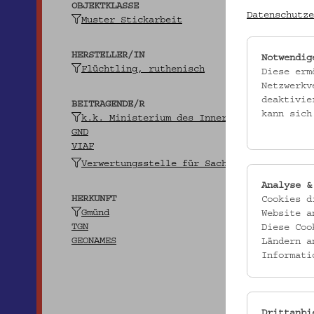
OBJEKTKLASSE
Datenschutze
Muster Stickarbeit
HERSTELLER/IN
Notwendig
Flüchtling, ruthenisch
Diese erm
Netzwerkv
deaktivie
BEITRAGENDE/R
kann sich
k.k. Ministerium des Innern
GND
VIAF
Verwertungsstelle für Sachgüter der Flüch
Analyse &
HERKUNFT
Cookies d
Gmünd
Website a
TGN
Diese Coo
GEONAMES
Ländern a
Informati
Drittanbi