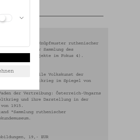
g.): Stick- und Knüpfmuster ruthenischer
eltkrieg. Aus der Sammlung des
 Wien 2014 (= Objekte im Fokus 4).
ehnen
sterungen - Textile Volkskunst der
s zum Ersten Weltkrieg im Spiegel von
 Nationalismus.
Faden der Vertreibung: Österreich-Ungarns
eltkrieg und ihre Darstellung in der
 von 1915.
tand "Sammlung ruthenischer
skundemuseum.
bbildungen, 19,- EUR