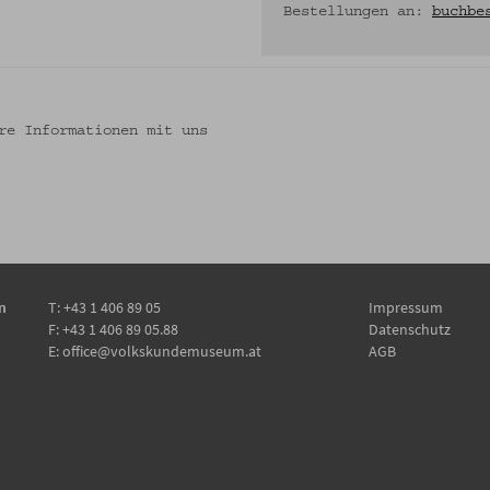
Bestellungen an:
buchbe
re Informationen mit uns
n
T:
+43 1 406 89 05
Impressum
F: +43 1 406 89 05.88
Datenschutz
E:
office@volkskundemuseum.at
AGB