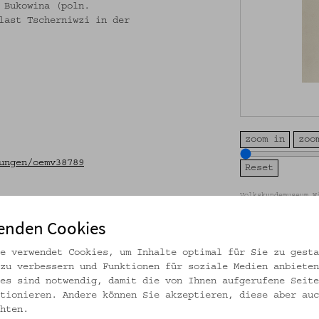
 Bukowina (poln.
last Tscherniwzi in der
zoom in
zoo
ungen/oemv38789
Volkskundemuseum W
CC BY-NC-SA
enden Cookies
e verwendet Cookies, um Inhalte optimal für Sie zu gesta
zu verbessern und Funktionen für soziale Medien anbieten
es sind notwendig, damit die von Ihnen aufgerufene Seite
tionieren. Andere können Sie akzeptieren, diese aber auc
hten.