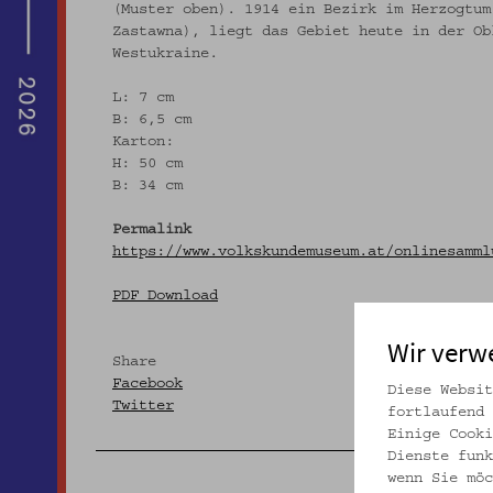
(Muster oben). 1914 ein Bezirk im Herzogtum
Zastawna), liegt das Gebiet heute in der Ob
Westukraine.
L: 7 cm
B: 6,5 cm
Karton:
H: 50 cm
B: 34 cm
Permalink
https://www.volkskundemuseum.at/onlinesamml
PDF Download
Wir verw
Share
Facebook
Diese Websit
Twitter
fortlaufend 
Einige Cooki
Dienste funk
wenn Sie möc