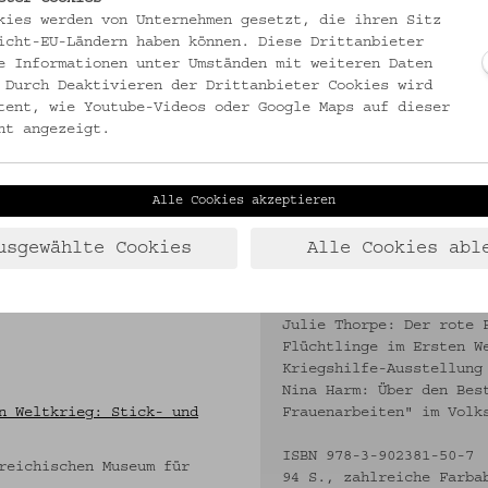
kies werden von Unternehmen gesetzt, die ihren Sitz
icht-EU-Ländern haben können. Diese Drittanbieter
e Informationen unter Umständen mit weiteren Daten
 Durch Deaktivieren der Drittanbieter Cookies wird
tent, wie Youtube-Videos oder Google Maps auf dieser
ht angezeigt.
fmuster ruthenischer
AUSSTELLUNGSKATALOG:
mmlung des
Pallestrang, Kathrin (H
Flüchtlinge im Ersten W
Volkskundemuseums Wien.
Alle Cookies akzeptieren
Mit Beiträgen von:
usgewählte Cookies
Alle Cookies abl
Kathrin Pallestrang: Mu
& Bukowiner
"Ruthenen" Galiziens bi
triellen Stickerei in der
Volkskunstforschung und
Julie Thorpe: Der rote 
Flüchtlinge im Ersten W
Kriegshilfe-Ausstellung
Nina Harm: Über den Bes
n Weltkrieg: Stick- und
Frauenarbeiten" im Volk
ISBN 978-3-902381-50-7
reichischen Museum für
94 S., zahlreiche Farba