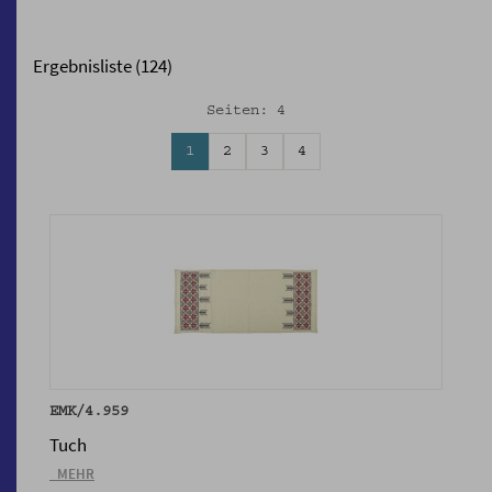
Ergebnisliste (124)
Seiten: 4
1
2
3
4
EMK/4.959
Tuch
_MEHR