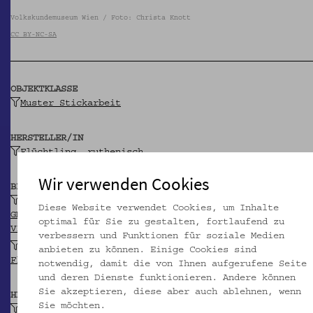
Volkskundemuseum Wien / Foto: Christa Knott
CC BY-NC-SA
OBJEKTKLASSE
Muster Stickarbeit
HERSTELLER/IN
Flüchtling, ruthenisch
Wir verwenden Cookies
BEITRAGENDE/R
k.k. Ministerium des Innern
Diese Website verwendet Cookies, um Inhalte
GND
optimal für Sie zu gestalten, fortlaufend zu
VIAF
verbessern und Funktionen für soziale Medien
Verwertungsstelle für Sachgüter der
anbieten zu können. Einige Cookies sind
Flüchtlingsfürsorge
notwendig, damit die von Ihnen aufgerufene Seite
und deren Dienste funktionieren. Andere können
Sie akzeptieren, diese aber auch ablehnen, wenn
HERKUNFT
Sie möchten.
Gmünd