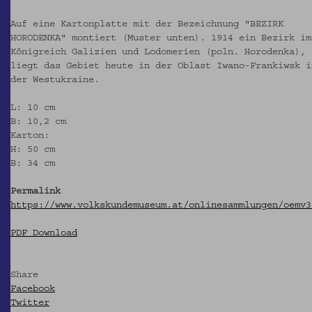
Auf eine Kartonplatte mit der Bezeichnung "BEZIRK
HORODENKA" montiert (Muster unten). 1914 ein Bezirk im
Königreich Galizien und Lodomerien (poln. Horodenka),
liegt das Gebiet heute in der Oblast Iwano-Frankiwsk i
der Westukraine.
L: 10 cm
B: 10,2 cm
Karton:
H: 50 cm
B: 34 cm
Permalink
https://www.volkskundemuseum.at/onlinesammlungen/oemv3
PDF Download
Share
Facebook
Twitter