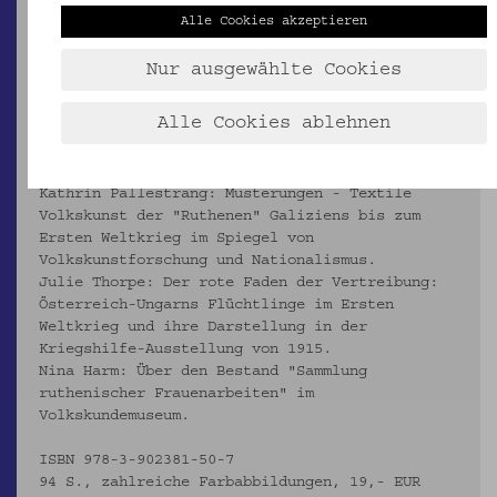
AUSSTELLUNGSKATALOG:
Alle Cookies akzeptieren
Pallestrang, Kathrin (Hg.): Stick- und
Knüpfmuster ruthenischer Flüchtlinge im Ersten
Nur ausgewählte Cookies
Weltkrieg. Aus der Sammlung des
Volkskundemuseums Wien. Wien 2014 (= Objekte im
Alle Cookies ablehnen
Fokus 4).
Mit Beiträgen von:
Kathrin Pallestrang: Musterungen - Textile
Volkskunst der "Ruthenen" Galiziens bis zum
Ersten Weltkrieg im Spiegel von
Volkskunstforschung und Nationalismus.
Julie Thorpe: Der rote Faden der Vertreibung:
Österreich-Ungarns Flüchtlinge im Ersten
Weltkrieg und ihre Darstellung in der
Kriegshilfe-Ausstellung von 1915.
Nina Harm: Über den Bestand "Sammlung
ruthenischer Frauenarbeiten" im
Volkskundemuseum.
ISBN 978-3-902381-50-7
94 S., zahlreiche Farbabbildungen, 19,- EUR