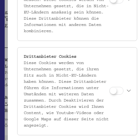
Unternehmen gesetzt, die in Nicht-
EU-Ländern ansässig sein können.
SAMMLUNG
Diese Drittanbieter können die
Stick- und Knüpfmuster ruthenischer
Informationen mit anderen Daten
Flüchtlinge im Ersten Weltkrieg
kombinieren.
Drittanbieter Cookies
WEITERFÜHRENDE INFORMATIONEN
Diese Cookies werden von
Literatur:
Unternehmen gesetzt, die ihren
Pallestrang, Kathrin (Hg.): Stick- und Knüpfmuster
Sitz auch in Nicht-EU-Ländern
ruthenischer Flüchtlinge im Ersten Weltkrieg. Aus
haben können. Diese Drittanbieter
der Sammlung des Volkskundemuseums Wien. Wien 2014.
führen die Informationen unter
Umständen mit weiteren Daten
Ausstellung:
zusammen. Durch Deaktivieren der
"Arbeiten ruthenischer Flüchtlinge im Ersten
Drittanbieter Cookies wird Ihnen
Weltkrieg: Stick- und Knüpfmusterstücke"
Content, wie Youtube-Videos oder
Google Maps auf dieser Seite nicht
von 30. April bis 2. November 2014 im
angezeigt.
Österreichischen Museum für Volkskunde