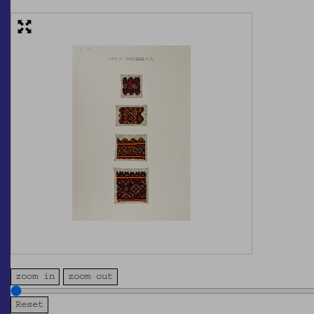
zoom in
zoom out