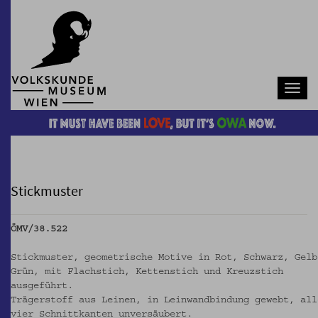
Navb
Stickmuster
ÖMV/38.522
Stickmuster, geometrische Motive in Rot, Schwarz, Gelb
Grün, mit Flachstich, Kettenstich und Kreuzstich
ausgeführt.
Trägerstoff aus Leinen, in Leinwandbindung gewebt, all
vier Schnittkanten unversäubert.