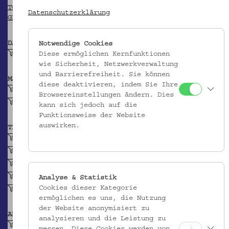
TGN
Datenschutzerklärung
GEONAMES
DATIERUNG
Notwendige Cookies
1914-1915
Diese ermöglichen Kernfunktionen
wie Sicherheit, Netzwerkverwaltung
und Barrierefreiheit. Sie können
MATERIAL
diese deaktivieren, indem Sie Ihre
Leinenstoff
Browsereinstellungen ändern. Dies
Baumwollgarn
kann sich jedoch auf die
Funktionsweise der Website
auswirken.
TECHNIK
Leinwandbindiges Gewebe
Stickarbeit
Flachstich
Kettenstich
Analyse & Statistik
Cookies dieser Kategorie
Kreuzstich
ermöglichen es uns, die Nutzung
der Website anonymisiert zu
ABBILDUNG
analysieren und die Leistung zu
Geometrisches Motiv
messen. Diese Cookies werden von