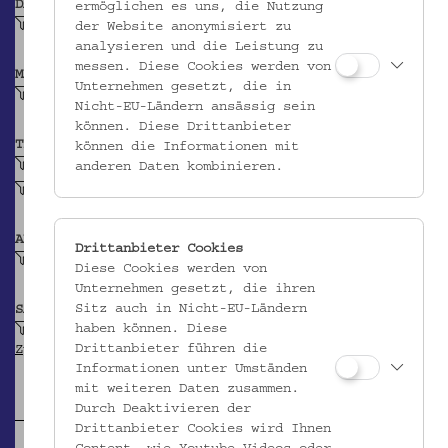
DATIERUNG
ermöglichen es uns, die Nutzung
Vor 1993
der Website anonymisiert zu
analysieren und die Leistung zu
messen. Diese Cookies werden von
MATERIAL
Unternehmen gesetzt, die in
Eisen
Nicht-EU-Ländern ansässig sein
können. Diese Drittanbieter
TECHNIK
können die Informationen mit
geschmiedet (Metall)
anderen Daten kombinieren.
eingeschlagen (Metall)
ABBILDUNG
Drittanbieter Cookies
Zickzack
Diese Cookies werden von
Unternehmen gesetzt, die ihren
Sitz auch in Nicht-EU-Ländern
SAMMLUNG
haben können. Diese
Krpata, Margit Z: Ethnografische Objekte aus
Drittanbieter führen die
Zypern
Informationen unter Umständen
mit weiteren Daten zusammen.
Durch Deaktivieren der
Drittanbieter Cookies wird Ihnen