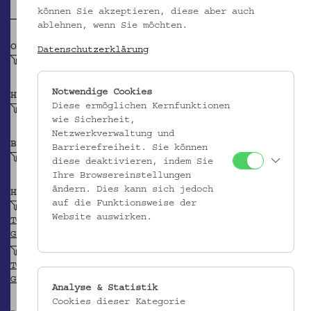
können Sie akzeptieren, diese aber auch
ablehnen, wenn Sie möchten.
OBJEKTKLASSE
Datenschutzerklärung
Hirtenstab, Teil
Notwendige Cookies
HERSTELLER/IN
Diese ermöglichen Kernfunktionen
Unbekannt
wie Sicherheit,
Netzwerkverwaltung und
BEITRAGENDE/R
Barrierefreiheit. Sie können
Krpata, Margit Z
diese deaktivieren, indem Sie
Ihre Browsereinstellungen
ändern. Dies kann sich jedoch
HERKUNFT
auf die Funktionsweise der
Zypern
Website auswirken.
TGN
GEONAMES
Limassol
TGN
GEONAMES
Analyse & Statistik
Cookies dieser Kategorie