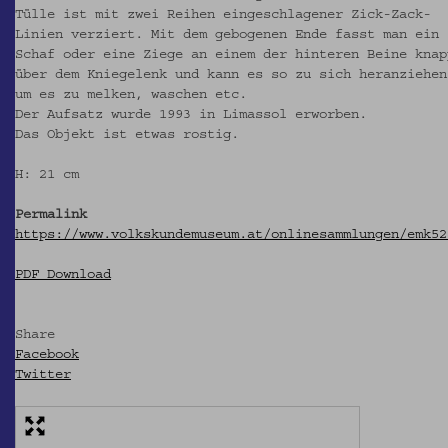
Tülle ist mit zwei Reihen eingeschlagener Zick-Zack-
Linien verziert. Mit dem gebogenen Ende fasst man ein
Schaf oder eine Ziege an einem der hinteren Beine knap
über dem Kniegelenk und kann es so zu sich heranziehen
um es zu melken, waschen etc.
Der Aufsatz wurde 1993 in Limassol erworben.
Das Objekt ist etwas rostig.
H: 21 cm
Permalink
https://www.volkskundemuseum.at/onlinesammlungen/emk52
PDF Download
Share
Facebook
Twitter