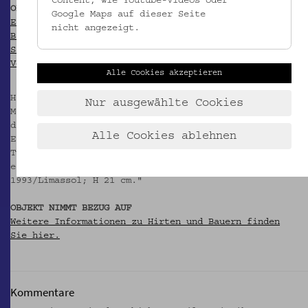
Content, wie Youtube-Videos oder
OBJEKT WIRD ZITIERT IN
Google Maps auf dieser Seite
Ethnographisches Museum Schloß Kittsee (Hg.): Das
nicht angezeigt.
Blatt im Meer. Zypern in österreichischen
Sammlungen. Kittsee 1997 (= Kittseer Schriften zur
Volkskunde 8), S. 203.
Alle Cookies akzeptieren
Hier im Kapitel Metallarbeiten / Diverse
Nur ausgewählte Cookies
Metallarbeiten publiziert als "Hirtenstabaufsatz,
dschipódi; EMK 5.268
Alle Cookies ablehnen
Eisen, geschmiedet, oben geschweift,
Tüllenschäftung, mit Loch, querlaufende,
eingeschlagene Zickzacklinien; traditionell;
1993/Limassol; H 21 cm."
OBJEKT NIMMT BEZUG AUF
Weitere Informationen zu Hirten und Bauern finden
Sie hier.
Kommentare