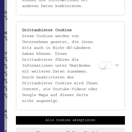
können die Informationen mit
anderen Daten kombinieren.
DATIERUNG
Vor 1991
Drittanbieter Cookies
MATERIAL
Diese Cookies werden von
Baumwolle
Unternehmen gesetzt, die ihren
Sitz auch in Nicht-EU-Ländern
TECHNIK
haben können. Diese
Leinwandbindiges Gewebe
Drittanbieter führen die
Informationen unter Umständen
bedruckt (Textil)
mit weiteren Daten zusammen.
Modeldruck
Durch Deaktivieren der
Reservedruck
Drittanbieter Cookies wird Ihnen
gefärbt (Textil)
Content, wie Youtube-Videos oder
Google Maps auf dieser Seite
Nadelspitze
nicht angezeigt.
ABBILDUNG
Florales Motiv, stilisiert
Alle Cookies akzeptieren