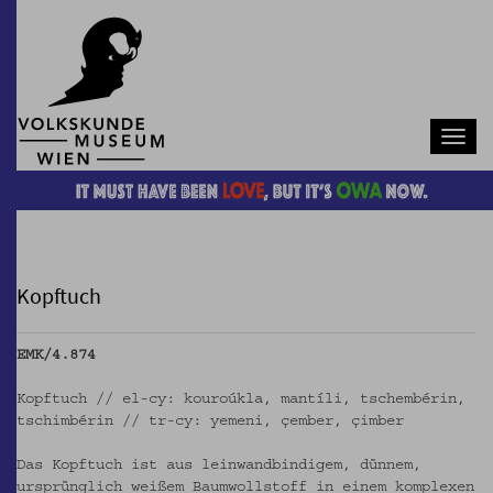
Navb
Kopftuch
EMK/4.874
Kopftuch // el-cy: kouroúkla, mantíli, tschembérin,
tschimbérin // tr-cy: yemeni, çember, çimber
Das Kopftuch ist aus leinwandbindigem, dünnem,
ursprünglich weißem Baumwollstoff in einem komplexen