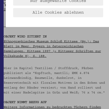
SAMMLUNG
Nur ausgewählte Cookies
Krpata, Margit Z: Ethnografische Objekte aus
Zypern
Alle Cookies ablehnen
OBJEKT WIRD ZITIERT IN
Ethnographisches Museum Schloß Kittsee (Hg.): Das
Blatt im Meer. Zypern in österreichischen
Sammlungen. Kittsee 1997 (= Kittseer Schriften zur
Volkskunde 8), S. 188.
Hier im Kapitel Textilien / Stoffdruck, Färben
publiziert als "Kopftuch, mantíli; EMK 4.874
Leinwandbindig, Baumwolle, dunkelrot, in
Reservetechnik mit floralen Motiven in den Ecken und
entlang der Ränder verziert; von Hand rolliert und
mit einer Nadelspitze in Grün und Weiß; 76 x 74 cm."
OBJEKT NIMMT BEZUG AUF
Weitere Informationen zu bedruckten Tüchern finden