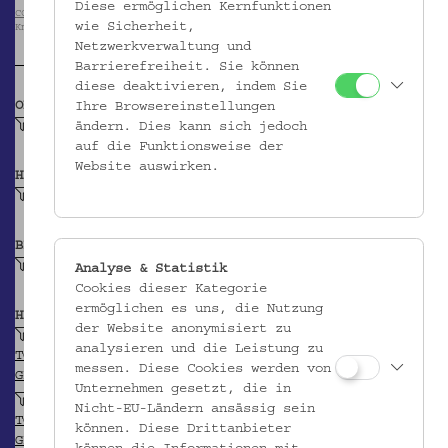
Diese ermöglichen Kernfunktionen
CC BY-NC-SA
für alle Abbildungen Volkskundemuseum Wien / Foto: Christa
wie Sicherheit,
Knott; alle anderen Abbildungen siehe Copyright-Angabe oben
Netzwerkverwaltung und
Barrierefreiheit. Sie können
diese deaktivieren, indem Sie
OBJEKTKLASSE
Ihre Browsereinstellungen
Kopftuch
ändern. Dies kann sich jedoch
auf die Funktionsweise der
Website auswirken.
HERSTELLER/IN
Kakoullis (Werkstatt)
BEITRAGENDE/R
Krpata, Margit Z
Analyse & Statistik
Cookies dieser Kategorie
ermöglichen es uns, die Nutzung
HERKUNFT
der Website anonymisiert zu
Zypern
analysieren und die Leistung zu
TGN
messen. Diese Cookies werden von
GEONAMES
Unternehmen gesetzt, die in
Nikosia
Nicht-EU-Ländern ansässig sein
TGN
können. Diese Drittanbieter
GEONAMES