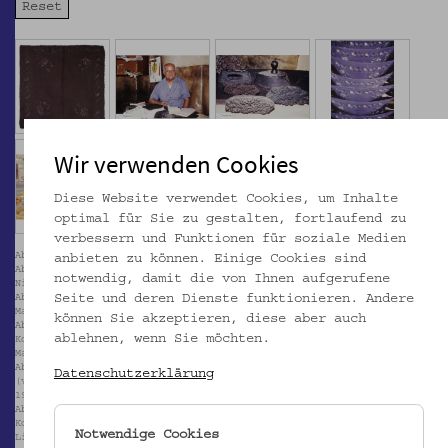
Wir verwenden Cookies
Diese Website verwendet Cookies, um Inhalte
optimal für Sie zu gestalten, fortlaufend zu
verbessern und Funktionen für soziale Medien
Abb. 1: Volkskundemuseum Wien / Foto: Christa Knott
anbieten zu können. Einige Cookies sind
Abb. 2: Der Stoffdrucker Leonidas Kakoullis in seiner Werkstatt in
notwendig, damit die von Ihnen aufgerufene
Nikosia, um 1991. Foto und © Margit Z Krpata
Seite und deren Dienste funktionieren. Andere
Abb. 3: Druckmodel der Werkstatt Kakoullis in Nikosia, um 1991. Foto und
Margit Z Krpata
können Sie akzeptieren, diese aber auch
Abb. 4: Während des Herstellungsprozesses zum Trocknen aufgehängte
ablehnen, wenn Sie möchten.
Kopftücher in der Werkstatt Kakoullis in Nikosia, um 1991. Foto und ©
Margit Z Krpata
Abb. 5: Auf dem Markt: Der Mann trägt eine traditionelle Männerhose
Datenschutzerklärung
(vraka), die Frau ein traditionell bemustertes Kopftuch (tschemberin),
1980er-Jahre. © N.G. TRIARCHOS & Co. Ltd., Nicosia
Abb. 6: Blick in einen Bus: Die Frau vorne trägt eines der traditionelle
Kopftücher (tschemberka), 1989. © Pierre Couteau 1989, EDITIONS OMNI CAR
Notwendige Cookies
Limassol