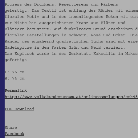
Prozess des Druckens, Reservierens und Färbens
gefertigt. Das Textil ist entlang der Ränder mit einem
floralen Motiv und in den innenliegenden Ecken mit ein
zur Mitte hin ausgerichteten Kranz aus Blüten und
Blättern bemustert. Auf dunkelrotem Grund erscheinen d
floralen Darstellungen in Schwarz, Rosé und Ocker. Die
Ränder des annähernd quadratischen Tuchs sind mit eine
Nadelspitze in den Farben Grün und Weiß verziert.
Das Kopftuch wurde in der Werkstatt Kakoullis in Nikos
gefertigt.
L: 76 cm
B: 74 cm
Permalink
https://www.volkskundemuseum.at/onlinesammlungen/emk48
PDF Download
Share
Facebook