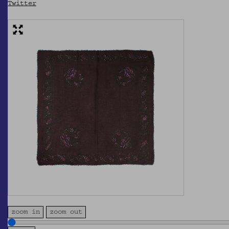
Twitter
zoom in
zoom out