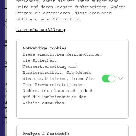
notwendig, damit die von Ihnen aufgerufene
Seite und deren Dienste funktionieren. Andere
können Sie akzeptieren, diese aber auch
ablehnen, wenn Sie möchten.
OBJEKTKLASSE
Kaffeekochkanne
Datenschutzerklärung
HERSTELLER/IN
Unbekannt
Notwendige Cookies
Diese ermöglichen Kernfunktionen
wie Sicherheit,
BEITRAGENDE/R
Netzwerkverwaltung und
Krpata, Margit Z
Barrierefreiheit. Sie können
diese deaktivieren, indem Sie
HERKUNFT
Ihre Browsereinstellungen
Zypern
ändern. Dies kann sich jedoch
TGN
auf die Funktionsweise der
GEONAMES
Website auswirken.
Nikosia
TGN
GEONAMES
Analyse & Statistik