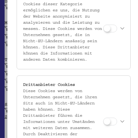
DATIERUNG
Cookies dieser Kategorie
Vor 1990
ermöglichen es uns, die Nutzung
der Website anonymisiert zu
analysieren und die Leistung zu
MATERIAL
messen. Diese Cookies werden von
Messing
Unternehmen gesetzt, die in
Holz
Nicht-EU-Ländern ansässig sein
Eisennagel
können. Diese Drittanbieter
können die Informationen mit
anderen Daten kombinieren.
TECHNIK
verzinnt (Metall)
gedrechselt (Holz)
lackiert (Holz)
Drittanbieter Cookies
genietet (Metall)
Diese Cookies werden von
Unternehmen gesetzt, die ihren
Sitz auch in Nicht-EU-Ländern
SAMMLUNG
haben können. Diese
Krpata, Margit Z: Ethnografische Objekte aus
Drittanbieter führen die
Zypern
Informationen unter Umständen
mit weiteren Daten zusammen.
Durch Deaktivieren der