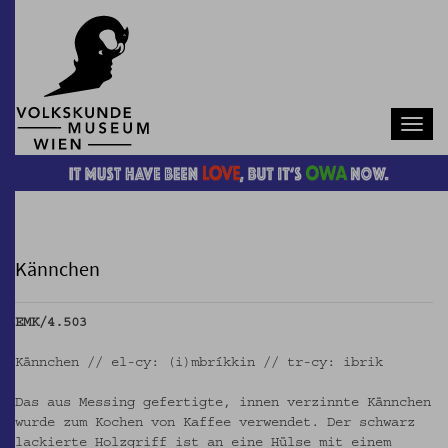
Navb
Kännchen
EMK/4.503
Kännchen // el-cy: (i)mbríkkin // tr-cy: ibrik
Das aus Messing gefertigte, innen verzinnte Kännchen
wurde zum Kochen von Kaffee verwendet. Der schwarz
lackierte Holzgriff ist an eine Hülse mit einem