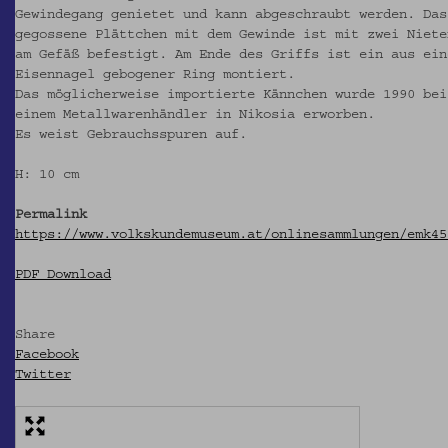
Gewindegang genietet und kann abgeschraubt werden. Das
gegossene Plättchen mit dem Gewinde ist mit zwei Niete
am Gefäß befestigt. Am Ende des Griffs ist ein aus ein
Eisennagel gebogener Ring montiert.
Das möglicherweise importierte Kännchen wurde 1990 bei
einem Metallwarenhändler in Nikosia erworben.
Es weist Gebrauchsspuren auf.
H: 10 cm
Permalink
https://www.volkskundemuseum.at/onlinesammlungen/emk45
PDF Download
Share
Facebook
Twitter