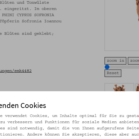
Blüten und Tonwülste
. eingeritzt. Im oberen
 PHINI CYPRUS SOFRONIA
Töpferin Sofronia Ioannou
e Blüten sind geklebt;
zoom in
zoo
ungen/emk4482
enden Cookies
e verwendet Cookies, um Inhalte optimal für Sie zu gesta
Abb. 1, 2: Volksku
zu verbessern und Funktionen für soziale Medien anbieten
Abb. 3: Die Töpfer
es sind notwendig, damit die von Ihnen aufgerufene Seite
Keramiken in Foini
tionieren. Andere können Sie akzeptieren, diese aber auc
CC BY-NC-SA
für all