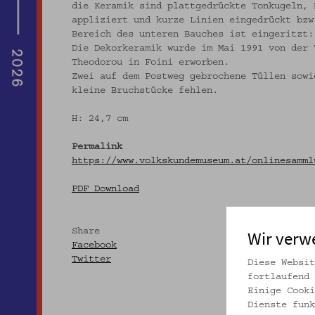
die Keramik sind plattgedrückte Tonkugeln, 
appliziert und kurze Linien eingedrückt bzw
Bereich des unteren Bauches ist eingeritzt:
Die Dekorkeramik wurde im Mai 1991 von der 
Theodorou in Foini erworben.
Zwei auf dem Postweg gebrochene Tüllen sowi
kleine Bruchstücke fehlen.
H: 24,7 cm
Permalink
https://www.volkskundemuseum.at/onlinesamml
PDF Download
Share
Wir verw
Facebook
Twitter
Diese Websit
fortlaufend 
Einige Cooki
Dienste funk