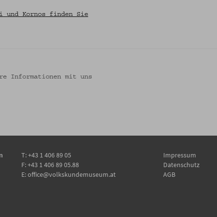
i und Kornos finden Sie
re Informationen mit uns
n
T:
+43 1 406 89 05
Impressum
F: +43 1 406 89 05.88
Datenschutz
E:
office@volkskundemuseum.at
AGB