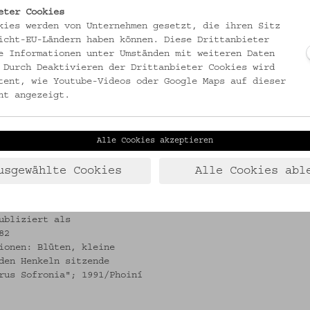
eter Cookies
Blüte, stilisiert
kies werden von Unternehmen gesetzt, die ihren Sitz
icht-EU-Ländern haben können. Diese Drittanbieter
SAMMLUNG
e Informationen unter Umständen mit weiteren Daten
Krpata, Margit Z: Ethnogra
 Durch Deaktivieren der Drittanbieter Cookies wird
tent, wie Youtube-Videos oder Google Maps auf dieser
ht angezeigt.
Alle Cookies akzeptieren
): Das Blatt im Meer.
usgewählte Cookies
Alle Cookies abl
see 1997 (= Kittseer
ubliziert als
82
ionen: Blüten, kleine
den Henkeln sitzende
rus Sofronia"; 1991/Phoiní