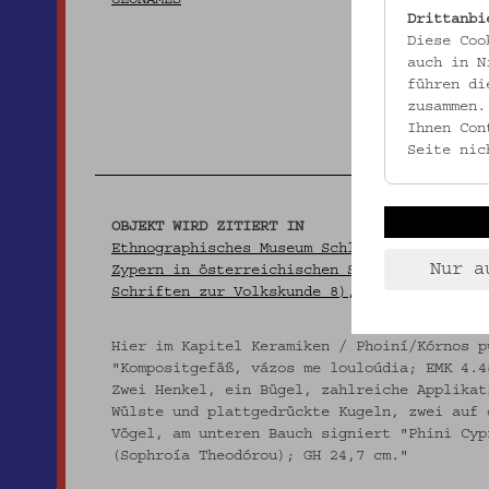
GEONAMES
Drittanbi
Diese Coo
auch in N
führen di
zusammen.
Ihnen Con
Seite nic
OBJEKT WIRD ZITIERT IN
Ethnographisches Museum Schloß Kittsee (Hg.
Nur a
Zypern in österreichischen Sammlungen. Kitt
Schriften zur Volkskunde 8), S. 205.
Hier im Kapitel Keramiken / Phoiní/Kórnos p
"Kompositgefäß, vázos me louloúdia; EMK 4.4
Zwei Henkel, ein Bügel, zahlreiche Applikat
Wülste und plattgedrückte Kugeln, zwei auf 
Vögel, am unteren Bauch signiert "Phini Cyp
(Sophroía Theodórou); GH 24,7 cm."