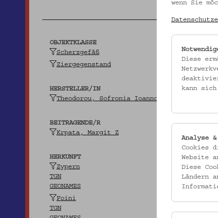
wenn Sie möc
Datenschutze
OBJEKTKLASSE
Notwendig
Scherzgefäß
Diese erm
Ziergegenstand
Netzwerkv
deaktivie
kann sich
HERSTELLER/IN
Theodorou, Sofronia Ioannou
BEITRAGENDE/R
Krpata, Margit Z
Analyse &
Cookies d
HERKUNFT
Website a
Zypern
Diese Coo
TGN
Ländern a
GEONAMES
Informati
Foini
TGN