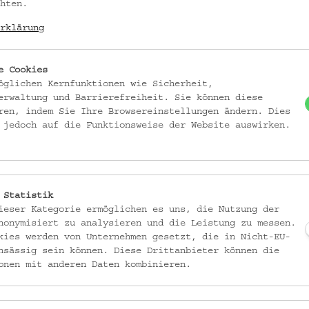
Knott; alle andere
hten.
rklärung
DATIERUNG
e Cookies
Vor 1991
öglichen Kernfunktionen wie Sicherheit,
erwaltung und Barrierefreiheit. Sie können diese
MATERIAL
ren, indem Sie Ihre Browsereinstellungen ändern. Dies
Ton
 jedoch auf die Funktionsweise der Website auswirken.
Irdenware
TECHNIK
handgeformt (Keramik)
 Statistik
appliziert (Keramik)
ieser Kategorie ermöglichen es uns, die Nutzung der
eingedrückt (Keramik)
nonymisiert zu analysieren und die Leistung zu messen.
kies werden von Unternehmen gesetzt, die in Nicht-EU-
eingeritzt (Keramik)
nsässig sein können. Diese Drittanbieter können die
gebrannt (Keramik)
onen mit anderen Daten kombinieren.
ABBILDUNG
Vogel