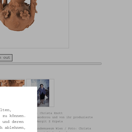
m out
lten,
ndemuseum Wien / Foto: Christa Knott
 zu können.
in Sofronia Ioannou Theodorou und von ihr produzierte
 und deren
, um1990. Foto und © Margit Z Krpata
h ablehnen,
e Abbildungen Volkskundemuseum Wien / Foto: Christa