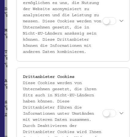
ermöglichen es uns, die Nutzung
der Website anonymisiert zu
DATIERUNG
analysieren und die Leistung zu
Vor 1991
messen. Diese Cookies werden von
Unternehmen gesetzt, die in
MATERIAL
Nicht-EU-Ländern ansässig sein
Glasperle
können. Diese Drittanbieter
können die Informationen mit
anderen Daten kombinieren.
TECHNIK
Lamé
Näharbeit
Drittanbieter Cookies
ABBILDUNG
Diese Cookies werden von
Kreuz
Unternehmen gesetzt, die ihren
Sitz auch in Nicht-EU-Ländern
haben können. Diese
SAMMLUNG
Drittanbieter führen die
Krpata, Margit Z: Ethnografische Objekte aus
Informationen unter Umständen
Zypern
mit weiteren Daten zusammen.
Durch Deaktivieren der
Drittanbieter Cookies wird Ihnen