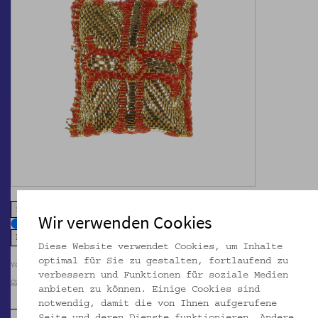
zoom in
zoom out
Wir verwenden Cookies
Diese Website verwendet Cookies, um Inhalte
optimal für Sie zu gestalten, fortlaufend zu
Volkskundemuseum Wien
verbessern und Funktionen für soziale Medien
CC BY-NC-SA
anbieten zu können. Einige Cookies sind
notwendig, damit die von Ihnen aufgerufene
Seite und deren Dienste funktionieren. Andere