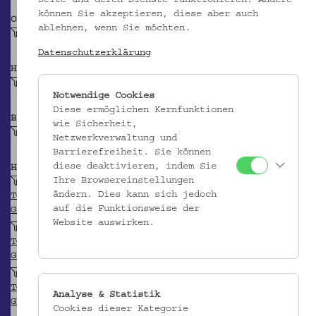
können Sie akzeptieren, diese aber auch
OBJEKTKLASSE
ablehnen, wenn Sie möchten.
Amulett
Datenschutzerklärung
HERSTELLER/IN
Unbekannt
Notwendige Cookies
Diese ermöglichen Kernfunktionen
BEITRAGENDE/R
wie Sicherheit,
Krpata, Margit Z
Netzwerkverwaltung und
Barrierefreiheit. Sie können
diese deaktivieren, indem Sie
HERKUNFT
Ihre Browsereinstellungen
Griechenland
ändern. Dies kann sich jedoch
TGN
auf die Funktionsweise der
GEONAMES
Website auswirken.
Zypern
TGN
GEONAMES
Paphos
TGN
Analyse & Statistik
GEONAMES
Cookies dieser Kategorie