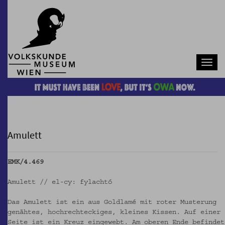
Navb
Amulett
EMK/4.469
Amulett // el-cy: fylachtó
Das Amulett ist ein aus Goldlamé mit roter Musterung
genähtes, hochrechteckiges, kleines Kissen. Auf einer
Seite ist ein Kreuz eingewebt. Am oberen Ende befindet