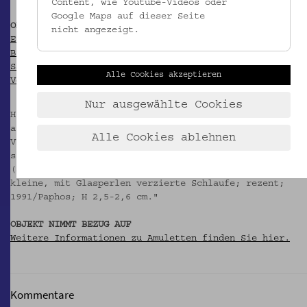
Content, wie Youtube-Videos oder
Google Maps auf dieser Seite
OBJEKT WIRD ZITIERT IN
nicht angezeigt.
Ethnographisches Museum Schloß Kittsee (Hg.): Das
Blatt im Meer. Zypern in österreichischen
Sammlungen. Kittsee 1997 (= Kittseer Schriften zur
Alle Cookies akzeptieren
Volkskunde 8), S. 228.
Nur ausgewählte Cookies
Hier im Kapitel Religiosität / Amulette publiziert
als "Amulette, philaktó; EMK 4.468 - EMK 4.471
Alle Cookies ablehnen
Vier, rechteckig, weiß/goldfarben, goldfarben/rot,
silberfarben/blau, goldfarben/weiß gewebter Stoff
(auf einer Seite ein Kreuz), genäht, oben je eine
kleine, mit Glasperlen verzierte Schlaufe; rezent;
1991/Paphos; H 2,5-2,6 cm."
OBJEKT NIMMT BEZUG AUF
Weitere Informationen zu Amuletten finden Sie hier.
Kommentare