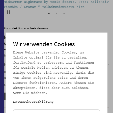
iv
Midsummer Nightmare by toxic dreams. Foto: Kollektiv
M
Fischka / Kramar © Volkskundemuseum Wien
F
Pause
Koproduktion von toxic dreams
MIDSUMMER NIGHTMARE
Wir verwenden Cookies
Volkskundliche Überlieferungen eines Todesfalls
Diese Website verwendet Cookies, um
Mi, 24.06.2026, 20:00
Inhalte optimal für Sie zu gestalten,
fortlaufend zu verbessern und Funktionen
Herzlich willkommen zu unserem jährlichen Dorftheater! Wir
für soziale Medien anbieten zu können.
machen jedes Jahr die gleiche Geschichte, immer in einer
Einige Cookies sind notwendig, damit die
anderen Fassung. Die Salzburger Festspiele tun das auch,
von Ihnen aufgerufene Seite und deren
Dienste funktionieren. Andere können Sie
seit hundert Jahren.
akzeptieren, diese aber auch ablehnen,
wenn Sie möchten.
Anmeldefrist abgelaufen
Datenschutzerklärung