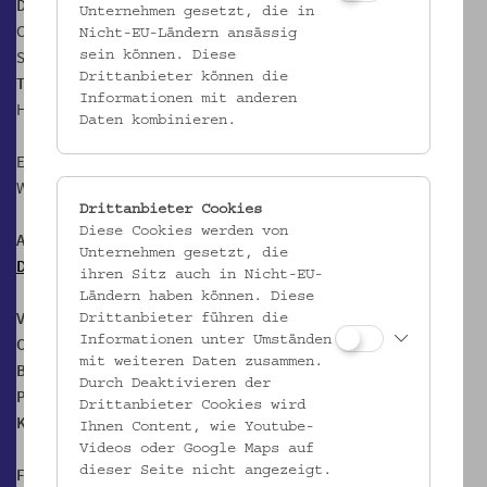
Die Filmcrew:
Michael Strohmann, Marietta Dang, Sarah Vrabel,
Unternehmen gesetzt, die in
Camilla Henrich, Yosi Wanunu, Kornelia Kilga
Musik:
Michael
Nicht-EU-Ländern ansässig
Strohmann, Didi Kern
Props:
Paul Horn, Sarah Vrabel
sein können. Diese
Drittanbieter können die
Text und Regie:
Yosi Wanunu
Produktion:
Kornelia Kilga, Camilla
Informationen mit anderen
Henrich
Daten kombinieren.
Eine Koproduktion von
toxic dreams
mit dem Volkskundemuseum
Wien. In österreichischem English.
Drittanbieter Cookies
Diese Cookies werden von
Alle Termine:
Unternehmen gesetzt, die
Di, 23. – So, 28. Juni 2026, jeweils 20 Uhr
ihren Sitz auch in Nicht-EU-
Ländern haben können. Diese
Volkskundemuseum Wien
Drittanbieter führen die
Informationen unter Umständen
Otto Wagner Areal, Pavillon 1
mit weiteren Daten zusammen.
Baumgartner Höhe 1, 1140 Wien
Durch Deaktivieren der
Pay as you wish!
Drittanbieter Cookies wird
Kartenreservierung via Anmeldebutton
Ihnen Content, wie Youtube-
Videos oder Google Maps auf
dieser Seite nicht angezeigt.
Findet bei Schlechtwetter indoor statt. (NICHT BARRIEREFREI)