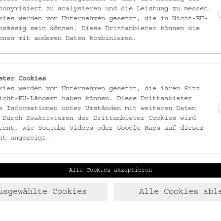
 einer der besterhaltenen aus dem 2. Weltkrieg. Er wurde
nonymisiert zu analysieren und die Leistung zu messen.
kies werden von Unternehmen gesetzt, die in Nicht-EU-
enutzt und wird seit seiner Leerung im Jahr 2024 für Theater,
nsässig sein können. Diese Drittanbieter können die
zugänglich gemacht.
onen mit anderen Daten kombinieren.
Errichtung, die historische Verwendung und die aktuellen Installationen
eter Cookies
sichtbar
ist mit visuellen und akustischen Elementen am Bunker präsent u
kies werden von Unternehmen gesetzt, die ihren Sitz
icht-EU-Ländern haben können. Diese Drittanbieter
äude und Geschichte online zur Verfügung.
e Informationen unter Umständen mit weiteren Daten
 Durch Deaktivieren der Drittanbieter Cookies wird
er 2026 im Rahmen des Projekts
Turning Points - Museums for a Democrati
tent, wie Youtube-Videos oder Google Maps auf dieser
 nach Möglichkeit im Jänner freigeschaltet: Zu den
Terminen
.
ht angezeigt.
, Florianigasse 24, 1080 Wien (Nachbarschaftszentrum)
Alle Cookies akzeptieren
 Volkskunde (nur Barzahlung möglich)
usgewählte Cookies
Alle Cookies abl
undkultur.at
)