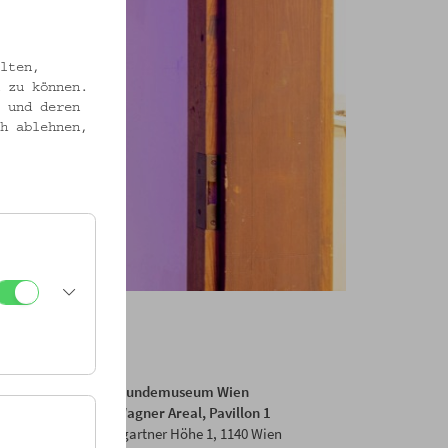
lten,
 zu können.
 und deren
h ablehnen,
Volkskundemuseum Wien
Otto Wagner Areal, Pavillon 1
Baumgartner Höhe 1, 1140 Wien