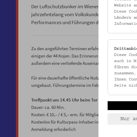
Der Luftschutzbunker im Wiener Schönbornpark ist
Website a
Diese Coo
jahrzehntelang vom Volkskundemuseum als Depot g
Ländern a
Performances und Führungen der Öffentlichkeit 
Informati
Zu den angeführten Terminen erfahren Sie mehr über die 
Drittanbi
einigen der 44 Kojen. Das Erinnerungsprojekt
massiv un
Diese Coo
auch in N
außerdem eine vertiefende Auseinandersetzung mit Geb
führen di
zusammen.
Für eine dauerhafte öffentliche Nutzung wird der Bunk
Ihnen Con
umgebaut. Führungstermine im Februar und März werden
Seite nic
Treffpunkt um 14.45 Uhr beim Tor zum Schönbornpark
Dauer: ca. 60 Min.
Kosten: € 10,– / € 5,– erm. für Mitglieder im Verein für
Nur a
Kostenlos für Kulturpass-Inhaber:innen (
hungeraufkunst
Anmeldung erforderlich