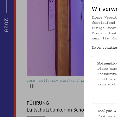
Wir verw
Diese Websit
fortlaufend 
Einige Cooki
Dienste funk
wenn Sie möc
Datenschutze
Notwendig
Diese erm
Netzwerkv
deaktivie
Foto: Kollektiv Fischka / Kramar © Volkskun
kann sich
Pause
FÜHRUNG
Luftschutzbunker im Schönbornpark
Analyse &
Cookies d