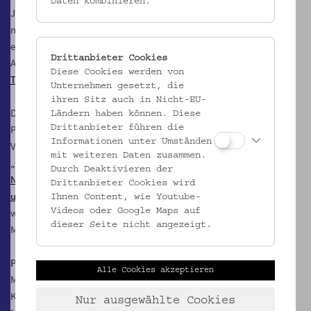
Daten kombinieren.
Jänner und 18. April werden die eingebrachten Beiträge
nacheinander freigeschaltet. Abschließend erscheint auch ein
eigener Beitrag des Volkskundemuseums in der virtuellen Galerie.
Drittanbieter Cookies
Ab wann welcher Beitrag verfügbar sein wird, kann über
Facebook
,
Diese Cookies werden von
Twitter
und
Instagram
verfolgt werden.
Unternehmen gesetzt, die
ihren Sitz auch in Nicht-EU-
Die virtuelle Galerie ist Teil eines umfangreicheren Projekts zur NS-
Ländern haben können. Diese
Provenienzforschung und Restitutionspraxis am
Drittanbieter führen die
Informationen unter Umständen
Volkskundemuseum Wien. Im Zentrum steht die Ausstellung
mit weiteren Daten zusammen.
„Gesammelt um jeden Preis! Warum Objekte durch den
Durch Deaktivieren der
Nationalsozialismus ins Museum kamen und wie wir damit
Drittanbieter Cookies wird
umgehen“
, die am 21. April 2023 eröffnen wird. Die virtuelle Galerie
Ihnen Content, wie Youtube-
wird in der Ausstellung integriert sein und dort durch eine eigene
Videos oder Google Maps auf
dieser Seite nicht angezeigt.
Medienstation in Erscheinung treten.
Projektteam
Alle Cookies akzeptieren
Maria Raid
Kathrin Pallestrang
Nur ausgewählte Cookies