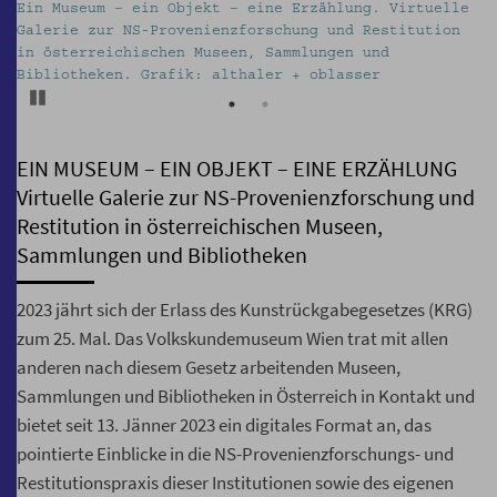
Ein Museum – ein Objekt – eine Erzählung. Virtuelle
V
Galerie zur NS-Provenienzforschung und Restitution
V
in österreichischen Museen, Sammlungen und
Bibliotheken. Grafik: althaler + oblasser
Pause
EIN MUSEUM – EIN OBJEKT – EINE ERZÄHLUNG
Virtuelle Galerie zur NS-Provenienzforschung und
Restitution in österreichischen Museen,
Sammlungen und Bibliotheken
2023 jährt sich der Erlass des Kunstrückgabegesetzes (KRG)
zum 25. Mal. Das Volkskundemuseum Wien trat mit allen
anderen nach diesem Gesetz arbeitenden Museen,
Sammlungen und Bibliotheken in Österreich in Kontakt und
bietet seit 13. Jänner 2023 ein digitales Format an, das
pointierte Einblicke in die NS-Provenienzforschungs- und
Restitutionspraxis dieser Institutionen sowie des eigenen