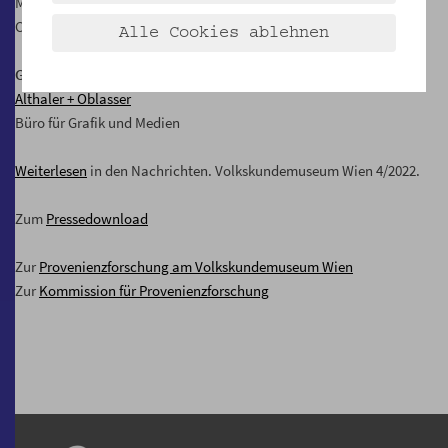
Magdalena Puchberger
Claudia Spring
Alle Cookies ablehnen
Grafik und Technik
Althaler + Oblasser
Büro für Grafik und Medien
Weiterlesen
in den Nachrichten. Volkskundemuseum Wien 4/2022.
Zum
Pressedownload
Zur
Provenienzforschung am Volkskundemuseum Wien
Zur
Kommission für Provenienzforschung