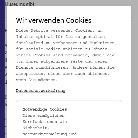
Museums gibt.
Wir verwenden Cookies
Hier geht es zur Virtuellen Galerie:
vgprovenanceresearch.at
Diese Website verwendet Cookies, um
Inhalte optimal für Sie zu gestalten,
fortlaufend zu verbessern und Funktionen
Anlässlich des 25jährigen Bestehens des KRG 2023 wurden Ende
für soziale Medien anbieten zu können.
2021 jene Institutionen, die auf Grundlage des KRG Objekte aus
Einige Cookies sind notwendig, damit die
ihren Beständen zu restituieren und mit der Kommission für
von Ihnen aufgerufene Seite und deren
Provenienzforschung zusammenarbeiten von der Direktion des
Dienste funktionieren. Andere können Sie
Volkskundemuseum Wien eingeladen, sich mit einem Beitrag an
akzeptieren, diese aber auch ablehnen,
wenn Sie möchten.
diesem Projekt zu beteiligen.
Datenschutzerklärung
Die Einladung hat sich an die Direktor*innen der folgenden
Institutionen gerichtet:
Notwendige Cookies
Diese ermöglichen
Kunstsammlungen der Akademie der bildenden Künste Wien
Kernfunktionen wie
Albertina
Sicherheit,
HGM - Heeresgeschichtliches Museum
Netzwerkverwaltung und