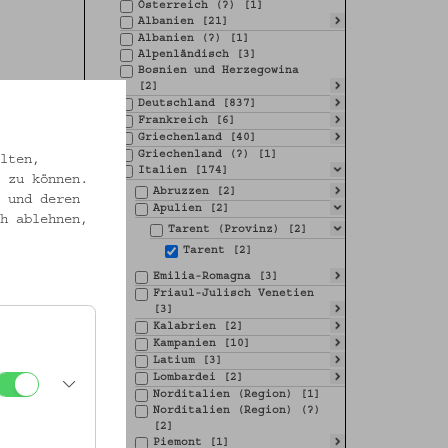
Österreich (?) [1]
Albanien [21]
Albanien (?) [1]
Alpenländisch [3]
Bosnien und Herzegowina
[2]
Deutschland [837]
Frankreich [6]
Griechenland [40]
Griechenland (?) [1]
lten,
Italien [174]
 zu können.
Abruzzen [2]
 und deren
Apulien [2]
h ablehnen,
Tarent (Provinz) [2]
Tarent [2]
Emilia-Romagna [3]
Friaul-Julisch Venetien
[3]
Kalabrien [2]
Kampanien [10]
Latium [3]
Lombardei [2]
Norditalien (Region) [1]
Norditalien (Region) (?)
[2]
Piemont [1]