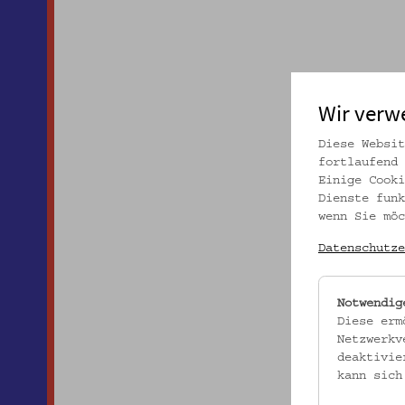
Wir verw
Diese Websit
fortlaufend 
Einige Cooki
Dienste funk
wenn Sie möc
Datenschutze
Notwendig
Diese erm
Netzwerkv
deaktivie
kann sich