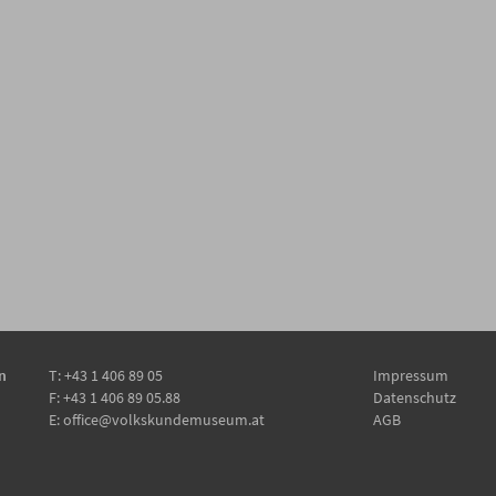
n
T:
+43 1 406 89 05
Impressum
F: +43 1 406 89 05.88
Datenschutz
E:
office@volkskundemuseum.at
AGB