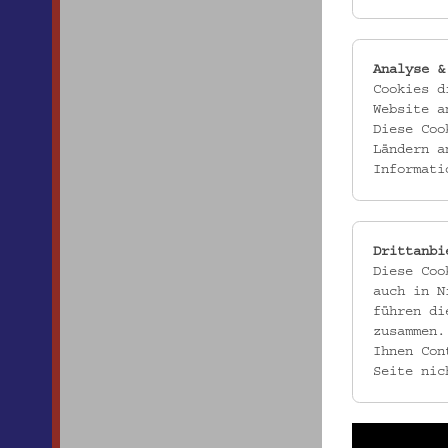
Analyse &
Cookies d
Website a
Diese Coo
Ländern a
Informati
Drittanbi
Diese Coo
auch in N
führen di
zusammen.
Ihnen Con
Seite nic