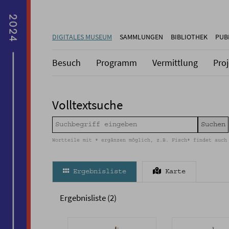
DIGITALES MUSEUM
SAMMLUNGEN
BIBLIOTHEK
PUB
Besuch
Programm
Vermittlung
Pro
Volltextsuche
Wortteile mit * ergänzen möglich, z.B. Fisch* findet auch
Ergebnisliste
Karte
Ergebnisliste (2)