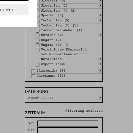
Slowakei [5]
Slowenien [2]
ehnen
Slowenien (?) [2]
Spanien [3]
Tschechien [5]
Tschechien (?) [1]
Tschechoslowakei [1]
Ukraine [2]
Ungarn [2]
Ungarn (?) [3]
Vereinigtes Königreich
von Großbritannien und
Nordirland [1]
Zypern [560]
Südamerika [1]
Unbekannt [44]
DATIERUNG
Gesamt [2094]
ZEITRAUM
Filterung aufheben
Von
Bis