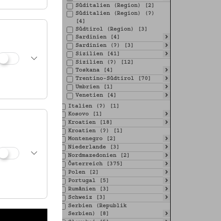
Süditalien (Region) [2]
Süditalien (Region) (?)
[4]
Südtirol (Region) [3]
Sardinien [4]
Sardinien (?) [3]
Sizilien [41]
Sizilien (?) [12]
Toskana [4]
Trentino-Südtirol [70]
Umbrien [1]
Venetien [4]
Italien (?) [1]
Kosovo [1]
Kroatien [18]
Kroatien (?) [1]
Montenegro [2]
Niederlande [3]
Nordmazedonien [2]
Österreich [375]
Polen [2]
Portugal [5]
Rumänien [3]
Schweiz [3]
Serbien (Republik
Serbien) [8]