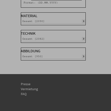
Format: (DD.MM.YYYY)
MATERIAL
Gesamt [2090]
TECHNIK
Gesamt [2082]
ABBILDUNG
Gesamt [950]
Presse
Vermietung
FAQ