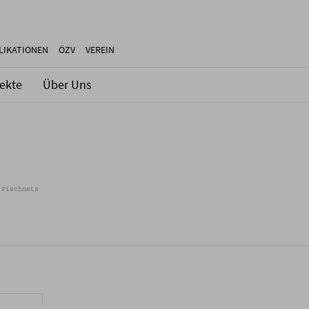
LIKATIONEN
ÖZV
VEREIN
jekte
Über Uns
 Fischnetz