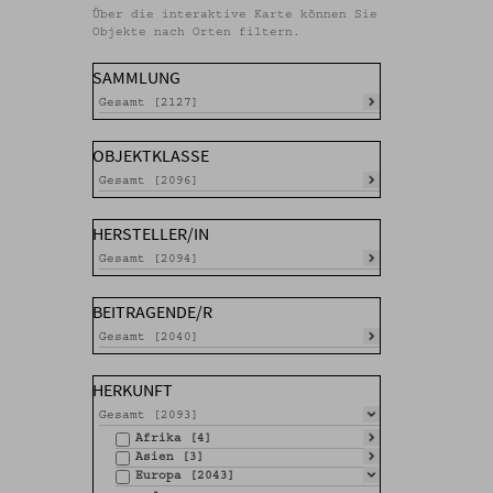
Über die interaktive Karte können Sie
Objekte nach Orten filtern.
SAMMLUNG
Gesamt [2127]
OBJEKTKLASSE
Gesamt [2096]
HERSTELLER/IN
Gesamt [2094]
BEITRAGENDE/R
Gesamt [2040]
HERKUNFT
Gesamt [2093]
Afrika [4]
Asien [3]
Europa [2043]