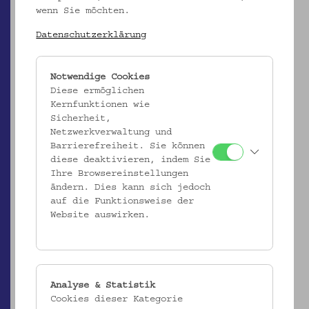
wenn Sie möchten.
Datenschutzerklärung
Ergebnisliste (2)
Notwendige Cookies
Diese ermöglichen
Kernfunktionen wie
Sicherheit,
Netzwerkverwaltung und
Barrierefreiheit. Sie können
diese deaktivieren, indem Sie
Ihre Browsereinstellungen
ändern. Dies kann sich jedoch
ÖMV/63.439
auf die Funktionsweise der
Spindel mit zwei Wirteln, Haken und Wollgarn
Website auswirken.
_MEHR
Analyse & Statistik
Cookies dieser Kategorie