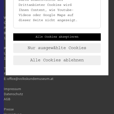
Drittanbieter Cookies wird
Ihnen Content, wie Youtube-
Videos oder Google Maps auf
Volkskundemuseum Wien
dieser Seite nicht angezeigt.
Otto Wagner Areal
Pavillon 1
Baumgartner Höhe 1
Alle Cookies akzeptieren
1140 Wien
Postanschrift:
Nur ausgewählte Cookies
Laudongasse 15-19
1080 Wien
Alle Cookies ablehnen
T:
+43 1 406 89 05
F: +43 1 406 89 05.88
E:
office@volkskundemuseum.at
Impressum
Datenschutz
AGB
Presse