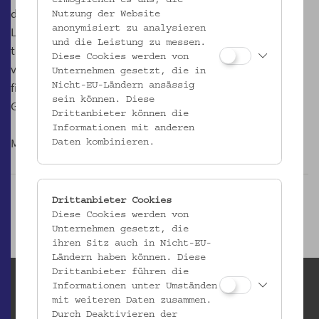
ermöglichen es uns, die
der Türkei nach Österreich. Über diese Menschen und ihr
Nutzung der Website
anonymisiert zu analysieren
Leben in unserem Land kursieren zwar viele Vorurteile,
und die Leistung zu messen.
tatsächlich aber weiß man sehr über sie. Am runden Tisch
Diese Cookies werden von
von „Avusturya! Österreich! 50 Jahre türkische Gastarbeit”
Unternehmen gesetzt, die in
finden diese GastarbeiterInnen Worte und erzählen ihre
Nicht-EU-Ländern ansässig
sein können. Diese
Geschichte.
Drittanbieter können die
Informationen mit anderen
Moderation: Mag. Mevlüt Kücükyasar
Daten kombinieren.
Drittanbieter Cookies
Diese Cookies werden von
Unternehmen gesetzt, die
ihren Sitz auch in Nicht-EU-
Ländern haben können. Diese
Drittanbieter führen die
Informationen unter Umständen
mit weiteren Daten zusammen.
Durch Deaktivieren der