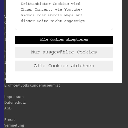
Drittanbieter Cookies wird
Ihnen Content, wie Youtube-
Videos oder Google Maps auf
Volkskundemuseum Wien
dieser Seite nicht angezeigt.
Otto Wagner Areal
Pavillon 1
Baumgartner Höhe 1
1140 Wien
Alle Cookies akzeptieren
Postanschrift:
Nur ausgewählte Cookies
Laudongasse 15-19
1080 Wien
Alle Cookies ablehnen
T:
+43 1 406 89 05
F: +43 1 406 89 05.88
E:
office@volkskundemuseum.at
Impressum
Datenschutz
AGB
Presse
Vermietung