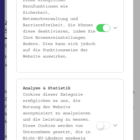
Diese ermöglichen
Pause
Kernfunktionen wie
Sicherheit,
Netzwerkverwaltung und
ZEIG´ DEINE MUSKELN!
Barrierefreiheit. Sie können
Semesterferienspiel
diese deaktivieren, indem Sie
Ihre Browsereinstellungen
ändern. Dies kann sich jedoch
Di, 03.02.2015, 10:30
auf die Funktionsweise der
Holzknechte brauchten früher viel Kraft für die harte Arbeit
Website auswirken.
im Wald. Wer schafft es, einen Baumstamm durchzusägen?
Analyse & Statistik
Im Garten kann man es nach dem Museumsrundgang ausprobieren.
Cookies dieser Kategorie
Zur Stärkung braten wir Brot und Wurst am Steckerl über dem
ermöglichen es uns, die
Feuer! Die Aktion findet nur bei Schönwetter statt. Kosten: Erw- mit
Nutzung der Website
ferienspielpass 6.- (statt 8.-), Kinder 4.- (statt 6.-). Dauer: ca. 90
anonymisiert zu analysieren
und die Leistung zu messen.
Minuten.
Diese Cookies werden von
Unternehmen gesetzt, die in
Anmeldung und Information:
Nicht-EU-Ländern ansässig