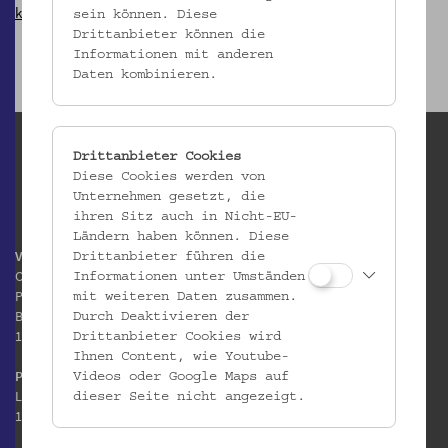
kulturvermittlung@volkskundemuseum.at
, Tel +43 1 4068905.26
sein können. Diese
Drittanbieter können die
Informationen mit anderen
Daten kombinieren.
Drittanbieter Cookies
Diese Cookies werden von
Unternehmen gesetzt, die
ihren Sitz auch in Nicht-EU-
Ländern haben können. Diese
Volkskundemuseum Wien
Drittanbieter führen die
Otto Wagner Areal
Informationen unter Umständen
Pavillon 1
mit weiteren Daten zusammen.
Baumgartner Höhe 1
Durch Deaktivieren der
1140 Wien
Drittanbieter Cookies wird
Ihnen Content, wie Youtube-
Postanschrift:
Videos oder Google Maps auf
Laudongasse 15-19
dieser Seite nicht angezeigt.
1080 Wien