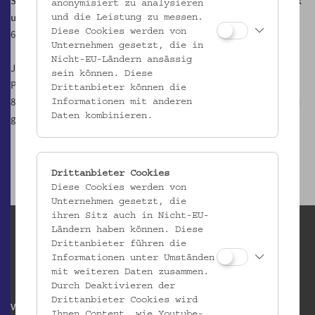
Samstag und Sonntag: Glühwein, Suppeneintopf, Kunsthandwerk
anonymisiert zu analysieren
und Workshop
und die Leistung zu messen.
Diese Cookies werden von
6.,7.,8./ 13.,14./ 20.,21. Dezember, 14.00 bis 19.00 Uhr
Unternehmen gesetzt, die in
Nicht-EU-Ländern ansässig
Jeden Sonntag ab 16.00 Uhr „Origami“ Bäume falten (2.- Euro pro
sein können. Diese
Person)
Drittanbieter können die
8. Dezember, 14.30, 16.00, 17.30 Uhr „Spanschachteln mit Blattgold
Informationen mit anderen
Daten kombinieren.
gestalten“ (5.- Euro pro Person)
Drittanbieter Cookies
Diese Cookies werden von
Unternehmen gesetzt, die
ihren Sitz auch in Nicht-EU-
Ländern haben können. Diese
Drittanbieter führen die
Informationen unter Umständen
mit weiteren Daten zusammen.
Durch Deaktivieren der
Drittanbieter Cookies wird
Volkskundemuseum Wien
Ihnen Content, wie Youtube-