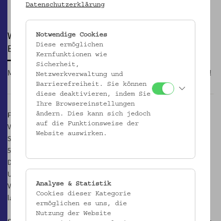
Pause
Datenschutzerklärung
WINTERGARTEN
Notwendige Cookies
Diese ermöglichen
Bio-Glühmost, Glühwein & Musikkonserven
Kernfunktionen wie
Sicherheit,
Mit Kunsthandwerk und Workshops, Origami und Blattgold!
Netzwerkverwaltung und
Barrierefreiheit. Sie können
diese deaktivieren, indem Sie
Ihre Browsereinstellungen
Freitags: Glühmost & Musikkonserven
ändern. Dies kann sich jedoch
auf die Funktionsweise der
Volkskundemseum/ Kredenz mit GeSOKS (Gesellschaft für
Website auswirken.
Streuobstkulturen und Supplementäres)
5./ 12./ 19. Dezember, von 17.00 bis 22.00 Uhr
DJ's ab 19 Uhr:
Ursula Winterauer (Ash My Love: 5.12.
Analyse & Statistik
Violetta Parisini: 12.12.
Cookies dieser Kategorie
laschi lusch: 19.12.
ermöglichen es uns, die
Nutzung der Website