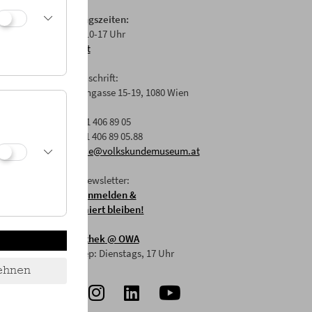
Öffnungszeiten:
Di-Fr: 10-17 Uhr
Anfahrt
Postanschrift:
Laudongasse 15-19, 1080 Wien
T: +43 1 406 89 05
F: +43 1 406 89 05.88
E:
office@volkskundemuseum.at
Zum Newsletter:
HIER anmelden &
informiert bleiben!
Mostothek
@ OWA
Mai-Sep: Dienstags, 17 Uhr
ehnen