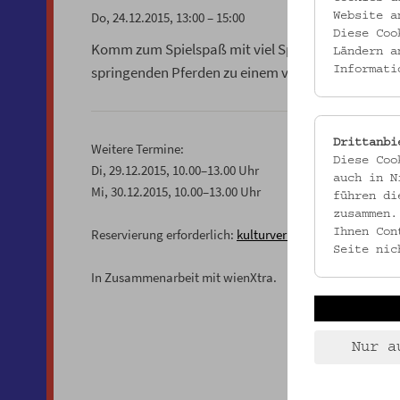
Do, 24.12.2015, 13:00 – 15:00
Website a
Diese Coo
Komm zum Spielspaß mit viel Spannung und Abent
Ländern a
springenden Pferden zu einem vorweihnachtlichen
Informati
Drittanbi
Weitere Termine:
Diese Coo
Di, 29.12.2015, 10.00–13.00 Uhr
auch in N
Mi, 30.12.2015, 10.00–13.00 Uhr
führen di
zusammen.
Reservierung erforderlich:
kulturvermittlung@volksku
Ihnen Con
Seite nic
In Zusammenarbeit mit wienXtra.
Nur a