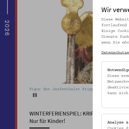
Wir verw
Diese Websit
fortlaufend 
Einige Cooki
Dienste funk
wenn Sie möc
Datenschutze
Notwendig
Diese erm
Netzwerkv
deaktivie
Figur der Jaufenthaler Krippe. Foto: Christ
kann sich
Pause
WINTERFERIENSPIEL: KRIPPENGEHEIMNI
Nur für Kinder!
Analyse &
Cookies d