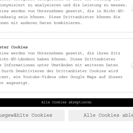
nonymisiert zu analysieren und die Leistung zu messen.
kies werden von Unternehmen gesetzt, die in Nicht-EU-
euer. Lass dich von König Herodes, vergoldeten Engeln und
nsässig sein können. Diese Drittanbieter können die
 Kunstwerk inspirieren.
onen mit anderen Daten kombinieren.
eter Cookies
kies werden von Unternehmen gesetzt, die ihren Sitz
icht-EU-Ländern haben können. Diese Drittanbieter
e Informationen unter Umständen mit weiteren Daten
 Durch Deaktivieren der Drittanbieter Cookies wird
ndemuseum.at
, Tel +43 1 4068905.26 oder 20
tent, wie Youtube-Videos oder Google Maps auf dieser
ht angezeigt.
Alle Cookies akzeptieren
usgewählte Cookies
Alle Cookies abl