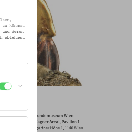
lten,
 zu können.
 und deren
h ablehnen,
Volkskundemuseum Wien
Otto Wagner Areal, Pavillon 1
Baumgartner Höhe 1, 1140 Wien