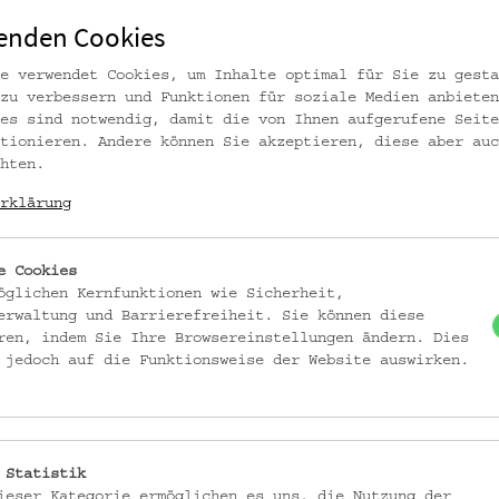
enden Cookies
e verwendet Cookies, um Inhalte optimal für Sie zu gesta
zu verbessern und Funktionen für soziale Medien anbieten
es sind notwendig, damit die von Ihnen aufgerufene Seite
tionieren. Andere können Sie akzeptieren, diese aber auc
hten.
rklärung
e Cookies
öglichen Kernfunktionen wie Sicherheit,
erwaltung und Barrierefreiheit. Sie können diese
ren, indem Sie Ihre Browsereinstellungen ändern. Dies
a Knott © Volkskundemuseum Wien
 jedoch auf die Funktionsweise der Website auswirken.
S UND BASTELSPASS
 Statistik
ieser Kategorie ermöglichen es uns, die Nutzung der