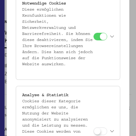
Pause
Notwendige Cookies
Diese ermöglichen
Kernfunktionen wie
Nur für Kinder von 6 bis 10 Jahren
Sicherheit,
Netzwerkverwaltung und
WINTERFERIENSPIEL
Barrierefreiheit. Sie können
Kommt in die Zuckerbäckerei!
diese deaktivieren, indem Sie
Ihre Browsereinstellungen
ändern. Dies kann sich jedoch
Do, 29.12.2016, 10:00 – 13:00
auf die Funktionsweise der
Ihr erfahrt Spannendes über die Arbeit der Lebzelter und
Website auswirken.
Zuckerbäcker in früheren Zeiten, seht alte Model und
Backformen und designt eigene Keksausstecher.
Analyse & Statistik
Cookies dieser Kategorie
Und dann Ärmel hoch und Muskeln raus! Wir kneten duftenden Teig
ermöglichen es uns, die
Nutzung der Website
sowie Marzipan und backen leckere Lebkuchen.
anonymisiert zu analysieren
und die Leistung zu messen.
Anmeldung erforderlich!
Diese Cookies werden von