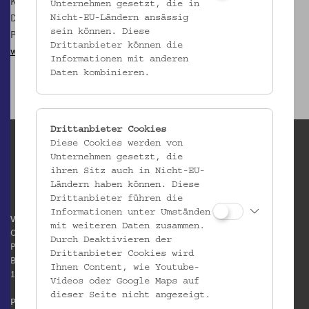
Kosten € 10,- / ermäßigt € 5,- pro Person
Unternehmen gesetzt, die in
Die Veranstaltung findet im Rahmen des wienXtra-kinderaktiv-
Nicht-EU-Ländern ansässig
sein können. Diese
Programms statt.
Drittanbieter können die
www.ferienspiel.at
Informationen mit anderen
Daten kombinieren.
Drittanbieter Cookies
Diese Cookies werden von
Unternehmen gesetzt, die
ihren Sitz auch in Nicht-EU-
Ländern haben können. Diese
Drittanbieter führen die
Informationen unter Umständen
Volkskundemuseum Wien
mit weiteren Daten zusammen.
Otto Wagner Areal
Durch Deaktivieren der
Pavillon 1
Drittanbieter Cookies wird
Baumgartner Höhe 1
Ihnen Content, wie Youtube-
1140 Wien
Videos oder Google Maps auf
dieser Seite nicht angezeigt.
Postanschrift: