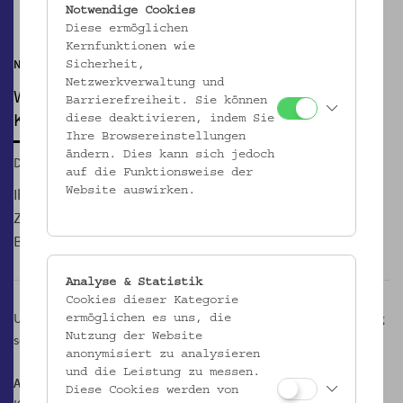
Pause
Notwendige Cookies
Diese ermöglichen
Kernfunktionen wie
Nur für Kinder von 6 bis 10 Jahren
Sicherheit,
Netzwerkverwaltung und
WINTERFERIENSPIEL
Barrierefreiheit. Sie können
Kommt in die Zuckerbäckerei!
diese deaktivieren, indem Sie
Ihre Browsereinstellungen
ändern. Dies kann sich jedoch
Di, 27.12.2016, 10:00 – 13:00
auf die Funktionsweise der
Ihr erfahrt Spannendes über die Arbeit der Lebzelter und
Website auswirken.
Zuckerbäcker in früheren Zeiten, seht alte Model und
Backformen und designt eigene Keksausstecher.
Analyse & Statistik
Cookies dieser Kategorie
Und dann Ärmel hoch und Muskeln raus! Wir kneten duftenden Teig
ermöglichen es uns, die
Nutzung der Website
sowie Marzipan und backen leckere Lebkuchen.
anonymisiert zu analysieren
und die Leistung zu messen.
Anmeldung erforderlich!
Diese Cookies werden von