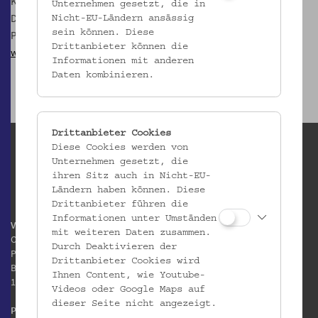
Kosten € 10,- / ermäßigt € 5,- pro Person
Unternehmen gesetzt, die in
Die Veranstaltung findet im Rahmen des wienXtra-kinderaktiv-
Nicht-EU-Ländern ansässig
sein können. Diese
Programms statt.
Drittanbieter können die
www.ferienspiel.at
Informationen mit anderen
Daten kombinieren.
Drittanbieter Cookies
Diese Cookies werden von
Unternehmen gesetzt, die
ihren Sitz auch in Nicht-EU-
Ländern haben können. Diese
Drittanbieter führen die
Informationen unter Umständen
Volkskundemuseum Wien
mit weiteren Daten zusammen.
Otto Wagner Areal
Durch Deaktivieren der
Pavillon 1
Drittanbieter Cookies wird
Baumgartner Höhe 1
Ihnen Content, wie Youtube-
1140 Wien
Videos oder Google Maps auf
dieser Seite nicht angezeigt.
Postanschrift: