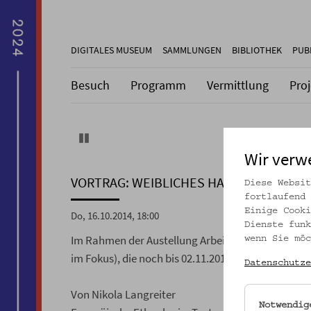
DIGITALES MUSEUM
SAMMLUNGEN
BIBLIOTHEK
PUB
Besuch
Programm
Vermittlung
Pro
Pause
Wir verw
VORTRAG: WEIBLICHES HANDARBEITEN 
Diese Websit
fortlaufend 
Einige Cooki
Do, 16.10.2014, 18:00
Dienste funk
Im Rahmen der Austellung Arbeiten ruthenischer F
wenn Sie möc
im Fokus), die noch bis 02.11.2014 zu sehen ist!
Datenschutze
Von Nikola Langreiter
Notwendig