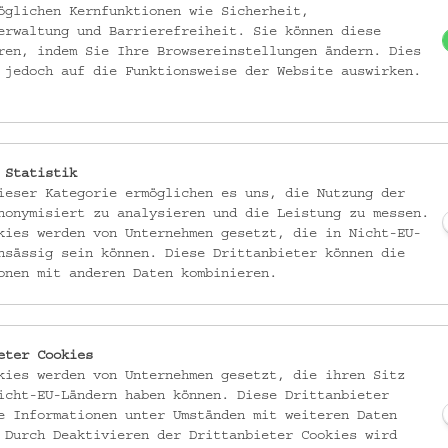
i, Lustenau
öglichen Kernfunktionen wie Sicherheit,
erwaltung und Barrierefreiheit. Sie können diese
ren, indem Sie Ihre Browsereinstellungen ändern. Dies
 jedoch auf die Funktionsweise der Website auswirken.
anglos scheinen. Doch viele rezente soziale, kulturelle, politische und
n zum Ausdruck. Strategien des Umgangs mit diesen Entwicklungen la
llschaft gewinnen. Ganz allgemein wird gefragt, warum Menschen jeweils
bauen. Die aktuelle DIY-Welle ist ambivalent: Selbermachen passt zu
 Statistik
ortung) und kann zugleich als Widerständigkeit interpretiert werden
ieser Kategorie ermöglichen es uns, die Nutzung der
stbestimmung). Neben dem traditionellen Handarbeiten und Heimwerke
nonymisiert zu analysieren und die Leistung zu messen.
Crafting hier ein Thema.
kies werden von Unternehmen gesetzt, die in Nicht-EU-
nsässig sein können. Diese Drittanbieter können die
onen mit anderen Daten kombinieren.
dern des Selbermachens beleuchtet der Vortrag Sinnstiftungen der Akteu
d Überfluss.
 als Kulturwissenschaftlerin tätig; Vertragsassistenzen an den Universitä
eter Cookies
sität Klagenfurt; dazwischen Verlags- und Redaktionsarbeit.
kies werden von Unternehmen gesetzt, die ihren Sitz
icht-EU-Ländern haben können. Diese Drittanbieter
 im Alpenraum, Wissenschaftskulturen, DIY – mit einem anhaltenden Int
e Informationen unter Umständen mit weiteren Daten
ei.
 Durch Deaktivieren der Drittanbieter Cookies wird