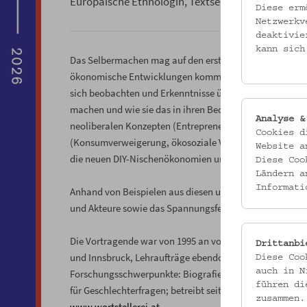
Europäische Ethnologin, Textservice Wortstellere
Diese erm
Netzwerkv
deaktivie
kann sich
Das Selbermachen mag auf den ersten Blick harm- und bel
ökonomische Entwicklungen kommen in diesem Phänome
sich beobachten und Erkenntnisse über Kultur und Gese
machen und wie sie das in ihren Bedeutungshaushalt ein
Analyse &
neoliberalen Konzepten (Entrepreneurship, Eigenverantw
Cookies d
(Konsumverweigerung, ökosoziale Verantwortung, Selb
Website a
die neuen DIY-Nischenökonomien und auch das Radical 
Diese Coo
Ländern a
Informati
Anhand von Beispielen aus diesen unterschiedlichen Fel
und Akteure sowie das Spannungsfeld Notwendigkeit un
Die Vortragende war von 1995 an vor allem freiberuflich
Drittanbi
und Innsbruck, Lehraufträge ebendort und am IFF/Univer
Diese Coo
auch in N
Forschungsschwerpunkte: Biografieforschung, Tourismus
führen di
für Geschlechterfragen; betreibt seit 2014 die Wortsteller
zusammen.
www.wortstellerei.at