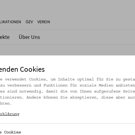
LIKATIONEN
ÖZV
VEREIN
jekte
Über Uns
enden Cookies
- ZWISCHEN NOTWENDIGKEIT UND ÜBERFLUSS
e verwendet Cookies, um Inhalte optimal für Sie zu gesta
zu verbessern und Funktionen für soziale Medien anbieten
es sind notwendig, damit die von Ihnen aufgerufene Seite
tionieren. Andere können Sie akzeptieren, diese aber auc
lüchtlinge im Ersten Weltkrieg: Stick- und Knüpfmusterstücke (O
hten.
rklärung
e Cookies