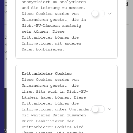
anonymisiert zu analysieren
Gartenschlauch zum Leben erwachen! Bei Schönwetter sind
und die Leistung zu messen.
wir im Museumsgarten.
Diese Cookies werden von
Unternehmen gesetzt, die in
Nicht-EU-Ländern ansässig
sein können. Diese
Dauer: jew. 3 Stunden
Drittanbieter können die
Keine Teilnahmegebühren, beschränkte Kinderzahl, Reservierung
Informationen mit anderen
Daten kombinieren.
erforderlich
In Zusammenarbeit mit dem Verein wienXtra
Drittanbieter Cookies
Diese Cookies werden von
Unternehmen gesetzt, die
ihren Sitz auch in Nicht-EU-
Ländern haben können. Diese
Drittanbieter führen die
Informationen unter Umständen
mit weiteren Daten zusammen.
Durch Deaktivieren der
Drittanbieter Cookies wird
Volkskundemuseum Wien