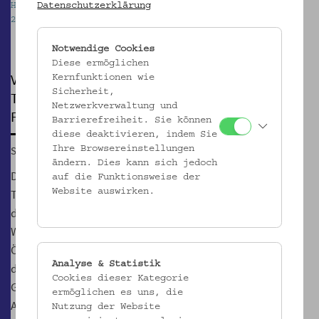
Datenschutzerklärung
Horst Kaller und die Pendeluhr seiner Großeltern,
2015, (c) Georg Traska
Pause
Notwendige Cookies
Diese ermöglichen
VERTRIEBENE UND VERBLIEBENE ERZÄHLEN.
Kernfunktionen wie
Sicherheit,
TSCHECHOSLOWAKEI 1937-1948“
Netzwerkverwaltung und
Führung durch die Ausstellung
Barrierefreiheit. Sie können
diese deaktivieren, indem Sie
So, 14.02.2016, 15:00
Ihre Browsereinstellungen
ändern. Dies kann sich jedoch
Die Ausstellung thematisiert die NS-Zeit in der
auf die Funktionsweise der
Tschechoslowakei und die Vertreibung der
Website auswirken.
deutschsprachigen Bevölkerung nach dem Zweiten
Weltkrieg. Lebensgeschichtliche Videointerviews, die in
Österreich, Tschechien und der Slowakei geführt wurden,
Analyse & Statistik
dokumentieren Erinnerungen an diese Geschichte bis in die
Cookies dieser Kategorie
Gegenwart. Als mitteleuropäische Kooperation kann die
ermöglichen es uns, die
Ausstellung zeitgleich in Wien, Prag und Bratislava gezeigt
Nutzung der Website