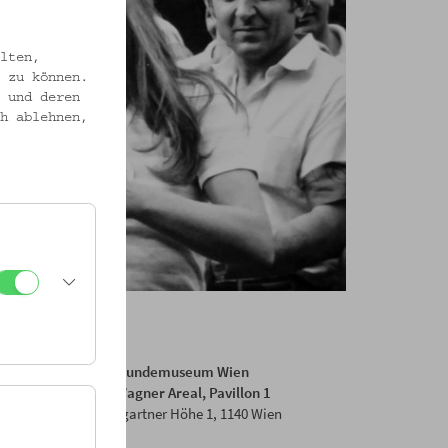
lten,
 zu können.
 und deren
h ablehnen,
Volkskundemuseum Wien
Otto Wagner Areal, Pavillon 1
Baumgartner Höhe 1, 1140 Wien