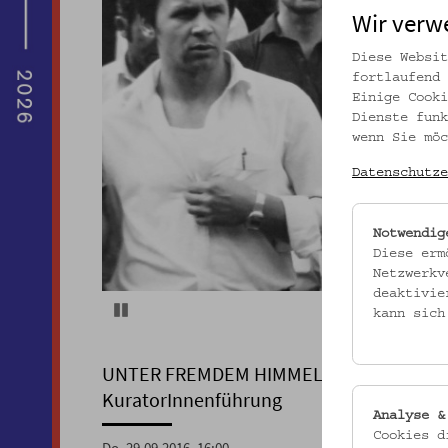
Wir verw
Diese Websit
fortlaufend 
Einige Cooki
Dienste funk
wenn Sie möc
Datenschutze
Notwendig
Diese erm
Netzwerkv
deaktivie
Pause
kann sich
UNTER FREMDEM HIMMEL. AUS DEM LE
KuratorInnenführung
Analyse &
Cookies d
Do, 29.09.2016, 16:00