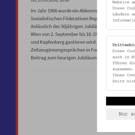
Website a
Diese Coo
Im Jahr 1966 wurde ein Abkommen zur Anwerbung 
Ländern a
Sozialistischen Föderativen Republik Jugoslawien
Informati
Anlässlich des 50jährigen Jubiläums dieses An
Wien von 2. September bis 16. Oktober 2016 die A
und Kapfenberg gastieren wird. Mit einem engag
Drittanbi
ZeitzeugInnengesprächen in Form von Stadtrundgä
Diese Coo
Beitrag zum heurigen Jubiläumsjahr in der Bunde
auch in N
führen di
zusammen.
Ihnen Con
Seite nic
Nur a