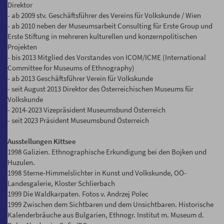
Direktor
- ab 2009 stv. Geschäftsführer des Vereins für Volkskunde / Wien
- ab 2010 neben der Museumsarbeit Consulting für Erste Group und
Erste Stiftung in mehreren kulturellen und konzernpolitischen
Projekten
- bis 2013 Mitglied des Vorstandes von ICOM/ICME (International
Committee for Museums of Ethnography)
- ab 2013 Geschäftsführer Verein für Volkskunde
- seit August 2013 Direktor des Österreichischen Museums für
Volkskunde
- 2014-2023 Vizepräsident Museumsbund Österreich
- seit 2023 Präsident Museumsbund Österreich
Ausstellungen Kittsee
1998 Galizien. Ethnographische Erkundigung bei den Bojken und
Huzulen.
1998 Sterne-Himmelslichter in Kunst und Volkskunde, OÖ-
Landesgalerie, Kloster Schlierbach
1999 Die Waldkarpaten. Fotos v. Andrzej Polec
1999 Zwischen dem Sichtbaren und dem Unsichtbaren. Historische
Kalenderbräuche aus Bulgarien, Ethnogr. Institut m. Museum d.