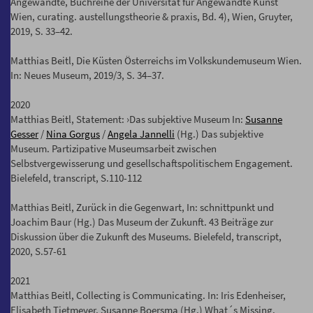
Angewandte, Buchreihe der Universität für Angewandte Kunst
Wien, curating. austellungstheorie & praxis, Bd. 4), Wien, Gruyter,
2019, S. 33–42.
Matthias Beitl, Die Küsten Österreichs im Volkskundemuseum Wien.
In: Neues Museum, 2019/3, S. 34–37.
2020
Matthias Beitl, Statement: ›Das subjektive Museum In:
Susanne
Gesser
/
Nina Gorgus
/
Angela Jannelli
(Hg.) Das subjektive
Museum. Partizipative Museumsarbeit zwischen
Selbstvergewisserung und gesellschaftspolitischem Engagement.
Bielefeld, transcript, S.110-112
Matthias Beitl, Zurück in die Gegenwart, In: schnittpunkt und
Joachim Baur (Hg.) Das Museum der Zukunft. 43 Beiträge zur
Diskussion über die Zukunft des Museums. Bielefeld, transcript,
2020, S.57-61
2021
Matthias Beitl, Collecting is Communicating. In: Iris Edenheiser,
Elisabeth Tietmeyer, Susanne Boersma (Hg.) What´s Missing.