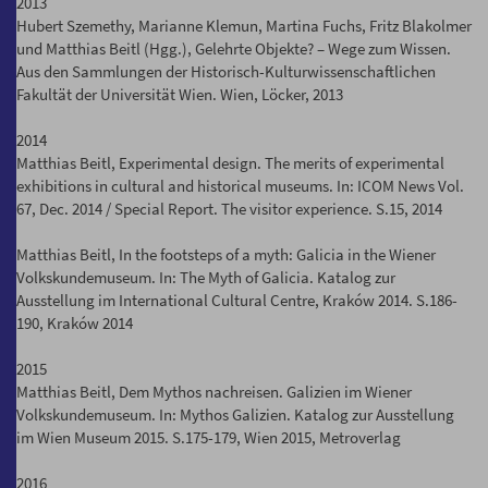
2013
Hubert Szemethy, Marianne Klemun, Martina Fuchs, Fritz Blakolmer
und Matthias Beitl (Hgg.), Gelehrte Objekte? – Wege zum Wissen.
Aus den Sammlungen der Historisch-Kulturwissenschaftlichen
Fakultät der Universität Wien. Wien, Löcker, 2013
2014
Matthias Beitl, Experimental design. The merits of experimental
exhibitions in cultural and historical museums. In: ICOM News Vol.
67, Dec. 2014 / Special Report. The visitor experience. S.15, 2014
Matthias Beitl, In the footsteps of a myth: Galicia in the Wiener
Volkskundemuseum. In: The Myth of Galicia. Katalog zur
Ausstellung im International Cultural Centre, Kraków 2014. S.186-
190, Kraków 2014
2015
Matthias Beitl, Dem Mythos nachreisen. Galizien im Wiener
Volkskundemuseum. In: Mythos Galizien. Katalog zur Ausstellung
im Wien Museum 2015. S.175-179, Wien 2015, Metroverlag
2016