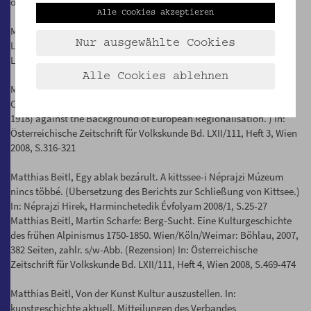
österreichische Museumszeitschrift. 08/2, Juli 2008, S.61-64
Alle Cookies akzeptieren
Matthias Beitl, museum_inside_out. Ein museologischer
Nur ausgewählte Cookies
Laborversuch. In: Österreichische Zeitschrift für Volkskunde Bd.
LXII/111, Heft 2, Wien 2008, S.145-156
Alle Cookies ablehnen
Matthias Beitl, Regional Culture as Reflected by Museum
Collections. Analyses of the Collections of Rudolf Trebitsch (1876-
1918) against the Background of European Regionalisation. ) In:
Österreichische Zeitschrift für Volkskunde Bd. LXII/111, Heft 3, Wien
2008, S.316-321
Matthias Beitl, Egy ablak bezárult. A kittssee-i Néprajzi Múzeum
nincs többé. (Übersetzung des Berichts zur Schließung von Kittsee.)
In: Néprajzi Hirek, Harminchetedik Évfolyam 2008/1, S.25-27
Matthias Beitl, Martin Scharfe: Berg-Sucht. Eine Kulturgeschichte
des frühen Alpinismus 1750-1850. Wien/Köln/Weimar: Böhlau, 2007,
382 Seiten, zahlr. s/w-Abb. (Rezension) In: Österreichische
Zeitschrift für Volkskunde Bd. LXII/111, Heft 4, Wien 2008, S.469-474
Matthias Beitl, Von der Kunst Kultur auszustellen. In:
kunstgeschichte aktuell. Mitteilungen des Verbandes