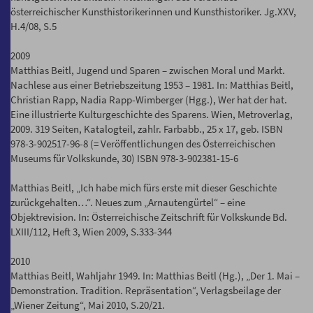
österreichischer Kunsthistorikerinnen und Kunsthistoriker. Jg.XXV,
H.4/08, S.5
2009
Matthias Beitl, Jugend und Sparen – zwischen Moral und Markt.
Nachlese aus einer Betriebszeitung 1953 – 1981. In: Matthias Beitl,
Christian Rapp, Nadia Rapp-Wimberger (Hgg.), Wer hat der hat.
Eine illustrierte Kulturgeschichte des Sparens. Wien, Metroverlag,
2009. 319 Seiten, Katalogteil, zahlr. Farbabb., 25 x 17, geb. ISBN
978-3-902517-96-8 (= Veröffentlichungen des Österreichischen
Museums für Volkskunde, 30) ISBN 978-3-902381-15-6
Matthias Beitl, „Ich habe mich fürs erste mit dieser Geschichte
zurückgehalten…“. Neues zum „Arnautengürtel“ – eine
Objektrevision. In: Österreichische Zeitschrift für Volkskunde Bd.
LXIII/112, Heft 3, Wien 2009, S.333-344
2010
Matthias Beitl, Wahljahr 1949. In: Matthias Beitl (Hg.), „Der 1. Mai –
Demonstration. Tradition. Repräsentation“, Verlagsbeilage der
„Wiener Zeitung“, Mai 2010, S.20/21.