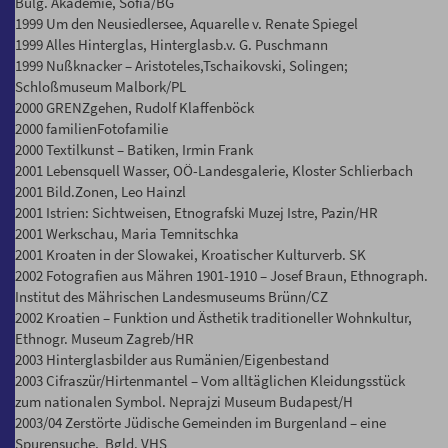
Bulg. Akademie, Sofia/BG
1999 Um den Neusiedlersee, Aquarelle v. Renate Spiegel
1999 Alles Hinterglas, Hinterglasb.v. G. Puschmann
1999 Nußknacker – Aristoteles,Tschaikovski, Solingen;
Schloßmuseum Malbork/PL
2000 GRENZgehen, Rudolf Klaffenböck
2000 familienFotofamilie
2000 Textilkunst – Batiken, Irmin Frank
2001 Lebensquell Wasser, OÖ-Landesgalerie, Kloster Schlierbach
2001 Bild.Zonen, Leo Hainzl
2001 Istrien: Sichtweisen, Etnografski Muzej Istre, Pazin/HR
2001 Werkschau, Maria Temnitschka
2001 Kroaten in der Slowakei, Kroatischer Kulturverb. SK
2002 Fotografien aus Mähren 1901-1910 – Josef Braun, Ethnograph.
Institut des Mährischen Landesmuseums Brünn/CZ
2002 Kroatien – Funktion und Ästhetik traditioneller Wohnkultur,
Ethnogr. Museum Zagreb/HR
2003 Hinterglasbilder aus Rumänien/Eigenbestand
2003 Cifraszür/Hirtenmantel – Vom alltäglichen Kleidungsstück
zum nationalen Symbol. Neprajzi Museum Budapest/H
2003/04 Zerstörte Jüdische Gemeinden im Burgenland – eine
Spurensuche, Bgld. VHS