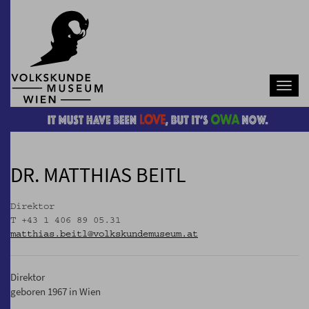
Navb
DR. MATTHIAS BEITL
Direktor
T +43 1 406 89 05.31
matthias.beitl@volkskundemuseum.at
Direktor
geboren 1967 in Wien