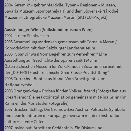
2004 Keramik³ - gebrannte Idylle. Typen – Regionen – Museen,
Savaria Múzeum Szombathely (H) und dem Slovenské Národné
Múzeum – Etnografické Múzeum Martin (SK) (EU-Projekt)
Ausstellungen Wien (Volkskundemuseum Wien)
2002 Istrien: Sichtweisen
2005 Ansammlung/Andenken gemeinsam mit Cornelia Meran /
Koproduktion mit dem Salzburger Landesmuseum
2005 „Spar Dir was! Vom Begehren zum Vermehren.“ Eine
Ausstellung zur Geschichte des Sparens seit 1945 im
Österreichischen Museum für Volkskunde in Zusammenarbeit mit
der „DIE ERSTE österreichische Spar-Casse Privatstiftung“
2006 Currachs – Boote aus Irland. Vom Arbeitsgerät zum
Nationalsymbol
2006 Orangenkrieg – Proben für den Volksaufstand (Fotografien aus
Ivrea/Piemont) eine Fotoinstallation gemeinsam mit Rina Grinn (im
Rahmen des Monats der Fotografie)
2007 Brücken:Schlag. Die Czernowitzer Austria. Politische Symbole
und neue Identitäten in Europa (gemeinsam mit dem Institut für
kulturresistente Güter
2007 Inside.out. Arbeit am Gedächtnis. Ein Diskurs und