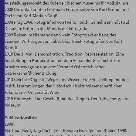
Ausstellungsprojekt des Österreichischen Museums für Volkskunde
2008 Die unbekannten Europäer. Fotoarbeiten von Kurt Kaindl und
Texte von Karl-Markus Gauß
2008 Prag 1968. Fotografien von Heinz Hosch. Gemeinsam mit Paul
Divjak im Rahmen des Monats der Fotografie
2009 Reisen im Niemandsland – ein Fotoprojekt entlang des
Eisernen Vorhanges von Lübeck bis Triest. Fotografien von Kurt
Kaindl
2010 Der 1. Mai. Demonstration. Tradition. Repräsentation. Eine
Ausstellung in Kooperation mit dem Verein der Geschichte der
Arbeiterbewegung und dem Verband Österreichischer
Gewerkschaftlicher Bildung.
2013 Gelehrte Objekte. Wege zum Wissen. Eine Ausstellung mit den
Institutssammlungen der Historisch / Kulturwissenschaftlichen
Fakultät der Universität Wien
2015 Klimesch – Das Geschäft mit den Dingen. Der Nahversorger im
Museum
Publikationsliste
1998
Matthias Beitl, Tagebuch einer Reise zu Huzulen und Bojken 1998.