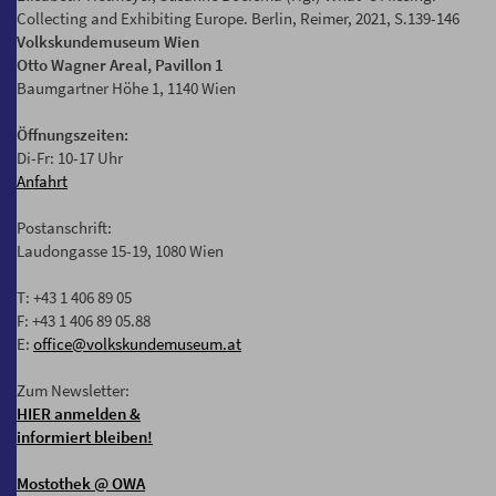
Collecting and Exhibiting Europe. Berlin, Reimer, 2021, S.139-146
Volkskundemuseum Wien
Otto Wagner Areal, Pavillon 1
Baumgartner Höhe 1, 1140 Wien
Öffnungszeiten:
Di-Fr: 10-17 Uhr
Anfahrt
Postanschrift:
Laudongasse 15-19, 1080 Wien
T: +43 1 406 89 05
F: +43 1 406 89 05.88
E:
office@volkskundemuseum.at
Zum Newsletter:
HIER anmelden &
informiert bleiben!
Mostothek
@ OWA