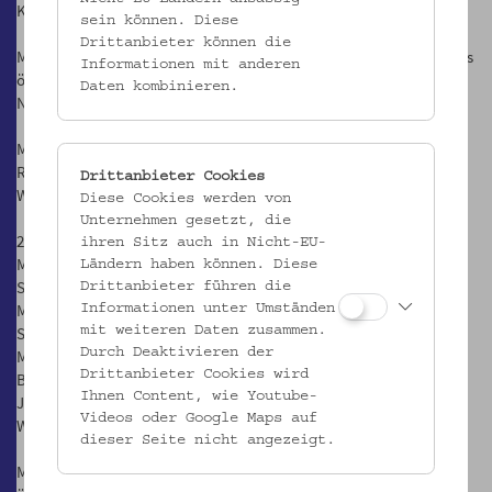
Kittsee 2005, S.6-16
sein können. Diese
Drittanbieter können die
Matthias Beitl, Erinnerung sammeln. Zwei Ausstellungsprojekte des
Informationen mit anderen
österreichischen Museums für Volkskunde im Gedächtnistrend. In:
Daten kombinieren.
Neues Museum/H.1, 2005, S.25-28
Matthias Beitl, Spar Dir Was! Vom Begehren zum Vermehren. In:
Report. Magazin für Kunst und Zivilgesellschaft in Zentraleuropa.
Drittanbieter Cookies
Wien, Erste Group, 2005, S.14-15
Diese Cookies werden von
Unternehmen gesetzt, die
2008
ihren Sitz auch in Nicht-EU-
Matthias Beitl, Schulsparen – Mentalität, Moral und Markt. Eine
Ländern haben können. Diese
Skizze zu Jugend und Sparkultur entlang einer Betriebszeitung. In:
Drittanbieter führen die
Mitteilungsblatt des Bezirksmuseums Alsergrund. - 49(2008): 191,
Informationen unter Umständen
S.9-12
mit weiteren Daten zusammen.
Matthias Beitl, Das Ethnographische Museum Schloss Kittsee,
Durch Deaktivieren der
Drittanbieter Cookies wird
Burgenland, Österreich. Ein Fenster schließt sich… In: Georg
Ihnen Content, wie Youtube-
Jankovic (Red.): IDM-Info Europa. Kulturführer Mitteleuropa 2008.
Videos oder Google Maps auf
Wien 2008, S.24
dieser Seite nicht angezeigt.
Matthias Beitl, Ein Fenster schließt sich… In: Neues Museum. Die