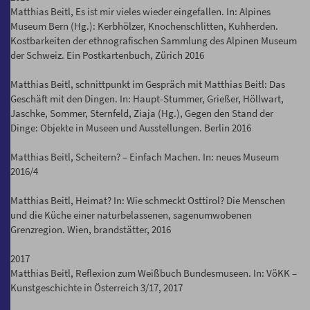
Matthias Beitl, Es ist mir vieles wieder eingefallen. In: Alpines
Museum Bern (Hg.): Kerbhölzer, Knochenschlitten, Kuhherden.
Kostbarkeiten der ethnografischen Sammlung des Alpinen Museum
der Schweiz. Ein Postkartenbuch, Zürich 2016
Matthias Beitl, schnittpunkt im Gespräch mit Matthias Beitl: Das
Geschäft mit den Dingen. In: Haupt-Stummer, Grießer, Höllwart,
Jaschke, Sommer, Sternfeld, Ziaja (Hg.), Gegen den Stand der
Dinge: Objekte in Museen und Ausstellungen. Berlin 2016
Matthias Beitl, Scheitern? – Einfach Machen. In: neues Museum
2016/4
Matthias Beitl, Heimat? In: Wie schmeckt Osttirol? Die Menschen
und die Küche einer naturbelassenen, sagenumwobenen
Grenzregion. Wien, brandstätter, 2016
2017
Matthias Beitl, Reflexion zum Weißbuch Bundesmuseen. In: VöKK –
Kunstgeschichte in Österreich 3/17, 2017