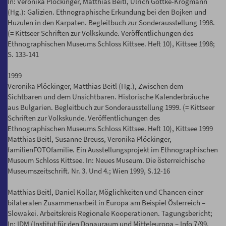
In: Veronika Plöckinger, Matthias Beitl, Ulrich Göttke-Krogmann
(Hg.): Galizien. Ethnographische Erkundung bei den Bojken und
Huzulen in den Karpaten. Begleitbuch zur Sonderausstellung 1998.
(= Kittseer Schriften zur Volkskunde. Veröffentlichungen des
Ethnographischen Museums Schloss Kittsee. Heft 10), Kittsee 1998;
S. 133-141
1999
Veronika Plöckinger, Matthias Beitl (Hg.), Zwischen dem
Sichtbaren und dem Unsichtbaren. Historische Kalenderbräuche
aus Bulgarien. Begleitbuch zur Sonderausstellung 1999. (= Kittseer
Schriften zur Volkskunde. Veröffentlichungen des
Ethnographischen Museums Schloss Kittsee. Heft 10), Kittsee 1999
Matthias Beitl, Susanne Breuss, Veronika Plöckinger,
familienFOTOfamilie. Ein Ausstellungsprojekt im Ethnographischen
Museum Schloss Kittsee. In: Neues Museum. Die österreichische
Museumszeitschrift. Nr. 3. Und 4.; Wien 1999, S.12-16
Matthias Beitl, Daniel Kollar, Möglichkeiten und Chancen einer
bilateralen Zusammenarbeit in Europa am Beispiel Österreich –
Slowakei. Arbeitskreis Regionale Kooperationen. Tagungsbericht;
In: IDM (Institut für den Donauraum und Mitteleuropa – Info 7/99.