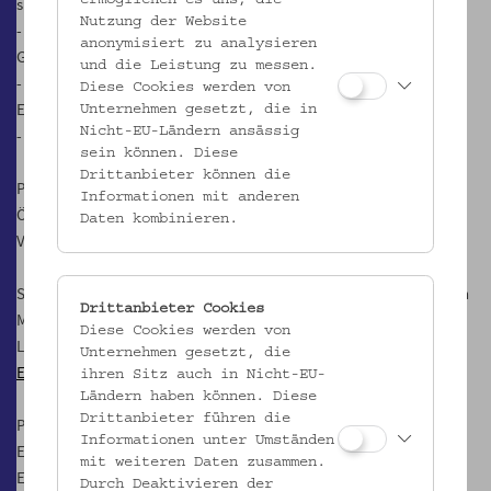
ermöglichen es uns, die
slowakischen Bevölkerung)
Nutzung der Website
- Einbeziehung von Reiseführerinnen und Fremdenführern sowie
anonymisiert zu analysieren
Guides in das Kulturprojekt
und die Leistung zu messen.
- Erstellung einer Webpage und Werbematerialien
Diese Cookies werden von
Eckdaten
Unternehmen gesetzt, die in
Nicht-EU-Ländern ansässig
- Projektbeginn und Laufzeit: September 2010 bis Oktober 2012
sein können. Diese
Drittanbieter können die
Projektpartner
Informationen mit anderen
Österreich: Österreichisches Museum für Volkskunde/Verein für
Daten kombinieren.
Volkskunde in Wien
Slowakei: Slowakisches Nationalmuseum L'udovít Štúr Museum in
Drittanbieter Cookies
Modra (Leadpartner)
Diese Cookies werden von
Link zum
Projektbericht TRA-KER
Unternehmen gesetzt, die
Ethnological Researches zum Projekt TRA-KER
ihren Sitz auch in Nicht-EU-
Ländern haben können. Diese
Drittanbieter führen die
Projektbudget
Informationen unter Umständen
EFRE gesamt: 694.577,13 Euro
mit weiteren Daten zusammen.
EFRE Wien: 282.114,46 Euro
Durch Deaktivieren der