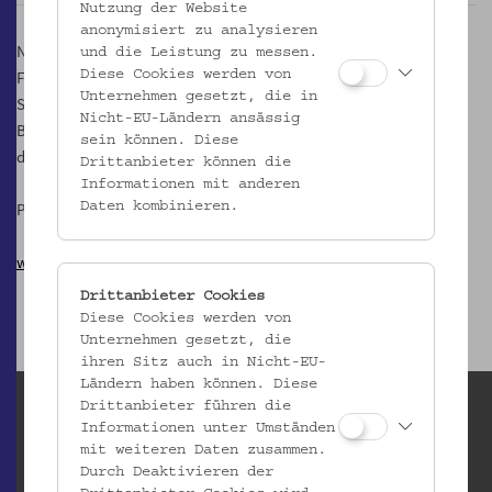
Nutzung der Website
anonymisiert zu analysieren
Neben der Sprachinselforschung war und ist dem Verein die
und die Leistung zu messen.
Förderung bzw. Beratung der örtlichen Kulturvereine in ihrer
Diese Cookies werden von
Unternehmen gesetzt, die in
Sprachpflege ein Anliegen. Daher ist die Tagung auch zur
Nicht-EU-Ländern ansässig
Begegnung und zum Austausch mit Sprachinselbewohnern unter
sein können. Diese
dem Motto „lebendige Sprachinseln“ konzipiert.
Drittanbieter können die
Informationen mit anderen
Programm und weitere
Informationen zur Tagung
Daten kombinieren.
www.sprachinselverein.at
Drittanbieter Cookies
Diese Cookies werden von
Unternehmen gesetzt, die
ihren Sitz auch in Nicht-EU-
Ländern haben können. Diese
Drittanbieter führen die
Informationen unter Umständen
mit weiteren Daten zusammen.
Durch Deaktivieren der