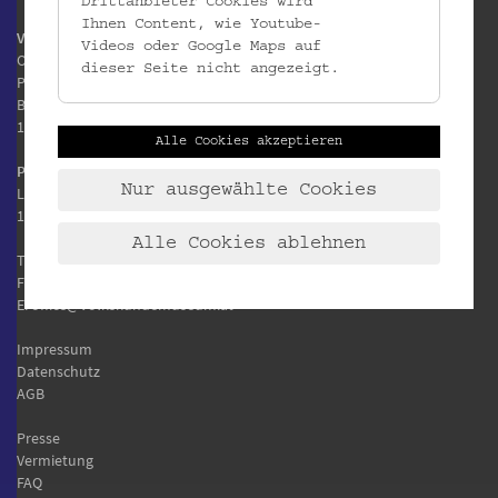
Drittanbieter Cookies wird
Ihnen Content, wie Youtube-
Volkskundemuseum Wien
Videos oder Google Maps auf
Otto Wagner Areal
dieser Seite nicht angezeigt.
Pavillon 1
Baumgartner Höhe 1
1140 Wien
Alle Cookies akzeptieren
Postanschrift:
Nur ausgewählte Cookies
Laudongasse 15-19
1080 Wien
Alle Cookies ablehnen
T:
+43 1 406 89 05
F: +43 1 406 89 05.88
E:
office@volkskundemuseum.at
Impressum
Datenschutz
AGB
Presse
Vermietung
FAQ