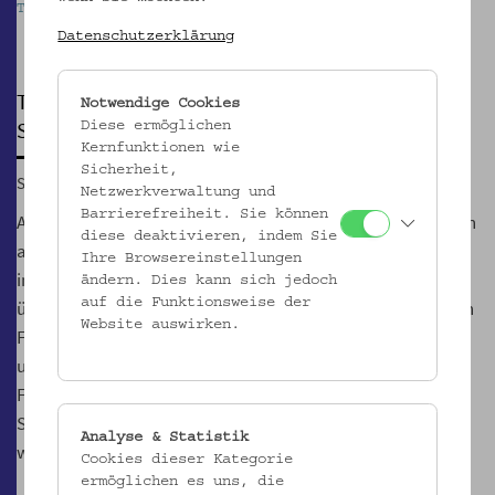
Tagung des Sprachinselvereins Wien
Pause
Datenschutzerklärung
TAGUNG
Notwendige Cookies
Sprachinseln und Sprachinselforschung heute
Diese ermöglichen
Kernfunktionen wie
Sicherheit,
Sa, 24.11.2018, 09:00
Netzwerkverwaltung und
Barrierefreiheit. Sie können
Aus Anlass 45 Jahre „Verein der im Mittelalter von Österreich
diese deaktivieren, indem Sie
aus gegründeten Sprachinseln“ lädt der Verein zu einer
Ihre Browsereinstellungen
internationalen Tagung ein. Nach einem kurzen Rückblick
ändern. Dies kann sich jedoch
auf die Funktionsweise der
über die Tätigkeit des Vereins und der von ihm ausgehenden
Website auswirken.
Forschungsimpulse geben in- und ausländische Forscher
und Forscherinnen Einblick in ihre aktuellen
Forschungsprojekte zu Sprachinseln in Süd- und
Südosteuropa sowie Übersee. Auch Forschungsdesiderate
Analyse & Statistik
werden angesprochen.
Cookies dieser Kategorie
ermöglichen es uns, die