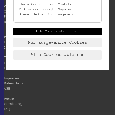
Ihnen Content, wie Youtube-
Volkskundemuseum Wien
Videos oder Google Maps auf
Otto Wagner Areal
dieser Seite nicht angezeigt.
Pavillon 1
Baumgartner Höhe 1
1140 Wien
Alle Cookies akzeptieren
Postanschrift:
Laudongasse 15-19
Nur ausgewählte Cookies
1080 Wien
Alle Cookies ablehnen
T:
+43 1 406 89 05
F: +43 1 406 89 05.88
E:
office@volkskundemuseum.at
Impressum
Datenschutz
AGB
Presse
Vermietung
FAQ