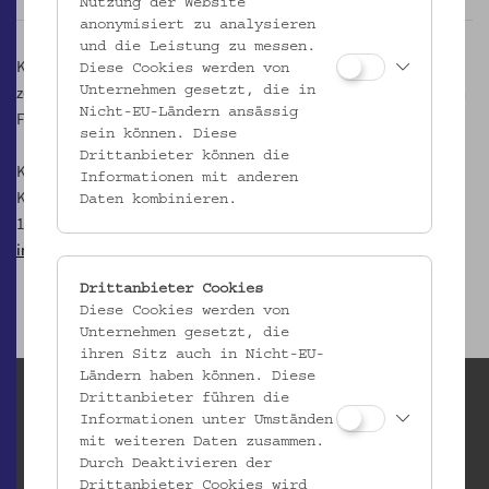
Nutzung der Website
anonymisiert zu analysieren
und die Leistung zu messen.
Künstlerinnen und Künstlern, die kein eigenes Atelier besitzen,
Diese Cookies werden von
zeigen im Rahmen der Eröffnungsveranstaltung und an den beiden
Unternehmen gesetzt, die in
Nicht-EU-Ländern ansässig
Folgetagen im Volkskundemuseum Wien ihre Arbeiten.
sein können. Diese
Drittanbieter können die
Kontakt:
Informationen mit anderen
Kulturverein Freundinnen und Freunde der Josefstadt
Daten kombinieren.
1080 Wien, Schmidgasse 18
im-achten-herum@gmx.at
Drittanbieter Cookies
Diese Cookies werden von
Unternehmen gesetzt, die
ihren Sitz auch in Nicht-EU-
Ländern haben können. Diese
Drittanbieter führen die
Informationen unter Umständen
mit weiteren Daten zusammen.
Durch Deaktivieren der
Drittanbieter Cookies wird